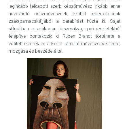
leginkább felkapott szerb képzőművész inkább lenne
nevezhető összművésznek, ezúttal repertoárjának
zsák(bamacská)jából a darabírást húzta ki. Saját
stílusában, mozaikosan összerakva, apró részletekből
felépítve bontakozik ki Ruben Brandt története a
vetített elemek és a Forte Társulat művészeinek teste,
mozgása és beszéde által.