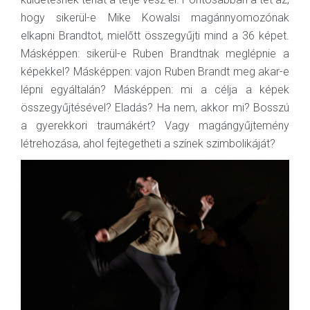
hogy sikerül-e Mike Kowalsi magánnyomozónak
elkapni Brandtot, mielőtt összegyűjti mind a 36 képet.
Másképpen: sikerül-e Ruben Brandtnak meglépnie a
képekkel? Másképpen: vajon Ruben Brandt meg akar-e
lépni egyáltalán? Másképpen: mi a célja a képek
összegyűjtésével? Eladás? Ha nem, akkor mi? Bosszú
a gyerekkori traumákért? Vagy magángyűjtemény
létrehozása, ahol fejtegetheti a színek szimbolikáját?