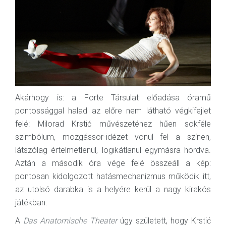
Akárhogy is: a Forte Társulat előadása óramű
pontossággal halad az előre nem látható végkifejlet
felé: Milorad Krstić művészetéhez hűen sokféle
szimbólum, mozgássor-idézet vonul fel a színen,
látszólag értelmetlenül, logikátlanul egymásra hordva.
Aztán a második óra vége felé összeáll a kép:
pontosan kidolgozott hatásmechanizmus működik itt,
az utolsó darabka is a helyére kerül a nagy kirakós
játékban.
A
Das Anatomische Theater
úgy született, hogy Krstić