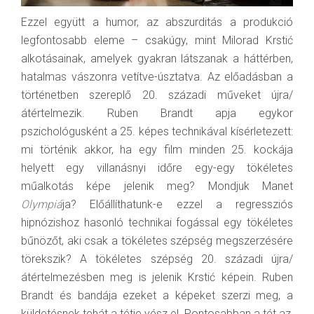
Ezzel együtt a humor, az abszurditás a produkció
legfontosabb eleme – csakúgy, mint Milorad Krstić
alkotásainak, amelyek gyakran látszanak a háttérben,
hatalmas vászonra vetítve-úsztatva. Az előadásban a
történetben szereplő 20. századi műveket újra/
átértelmezik. Ruben Brandt apja egykor
pszichológusként a 25. képes technikával kísérletezett:
mi történik akkor, ha egy film minden 25. kockája
helyett egy villanásnyi időre egy-egy tökéletes
műalkotás képe jelenik meg? Mondjuk Manet
Olympiá
ja? Előállíthatunk-e ezzel a regressziós
hipnózishoz hasonló technikai fogással egy tökéletes
bűnözőt, aki csak a tökéletes szépség megszerzésére
törekszik? A tökéletes szépség 20. századi újra/
átértelmezésben meg is jelenik Krstić képein. Ruben
Brandt és bandája ezeket a képeket szerzi meg, a
küldetésnek tehát a tétje vész el. Pontosabban a tét az,