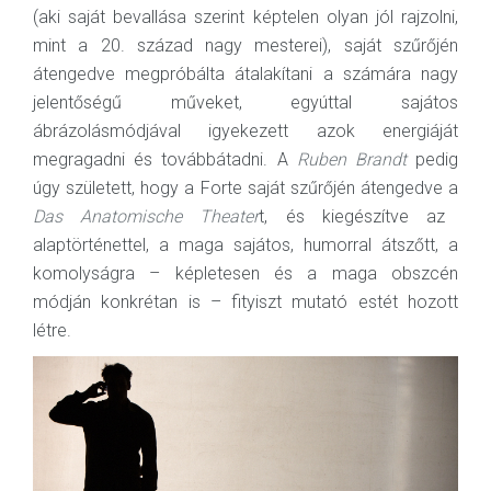
(aki saját bevallása szerint képtelen olyan jól rajzolni,
mint a 20. század nagy mesterei), saját szűrőjén
átengedve megpróbálta átalakítani a számára nagy
jelentőségű műveket, egyúttal sajátos
ábrázolásmódjával igyekezett azok energiáját
megragadni és továbbátadni. A
Ruben Brandt
pedig
úgy született, hogy a Forte saját szűrőjén átengedve a
Das Anatomische Theater
t, és kiegészítve az
alaptörténettel, a maga sajátos, humorral átszőtt, a
komolyságra – képletesen és a maga obszcén
módján konkrétan is – fityiszt mutató estét hozott
létre.