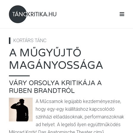
KORTÁRS TÁNC
A MŰGYŰJTŐ
MAGÁNYOSSÁGA
VÁRY ORSOLYA KRITIKÁJA A
RUBEN BRANDTRÓL
A Műcsarnok legújabb kezdeményezése,
hogy egy-egy kiállításhoz kapcsolódó
színházi előadásoknak, performanszoknak
ad helyet. A legelső ilyen együttműködés
Milorad Krstić Das Anatomische Theater című