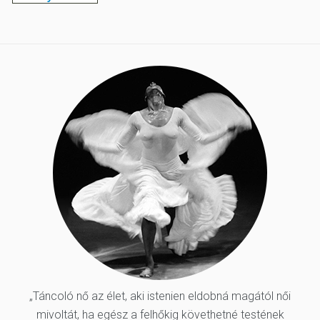
„Táncoló nő az élet, aki istenien eldobná magától női
mivoltát, ha egész a felhőkig követhetné testének