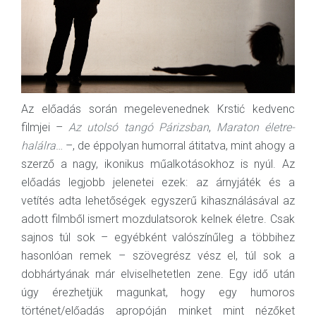
Az előadás során megelevenednek Krstić kedvenc
filmjei –
Az utolsó tangó Párizsban
,
Maraton életre-
halálra
… –, de éppolyan humorral átitatva, mint ahogy a
szerző a nagy, ikonikus műalkotásokhoz is nyúl. Az
előadás legjobb jelenetei ezek: az árnyjáték és a
vetítés adta lehetőségek egyszerű kihasználásával az
adott filmből ismert mozdulatsorok kelnek életre. Csak
sajnos túl sok – egyébként valószínűleg a többihez
hasonlóan remek – szövegrész vész el, túl sok a
dobhártyának már elviselhetetlen zene. Egy idő után
úgy érezhetjük magunkat, hogy egy humoros
történet/előadás apropóján minket mint nézőket