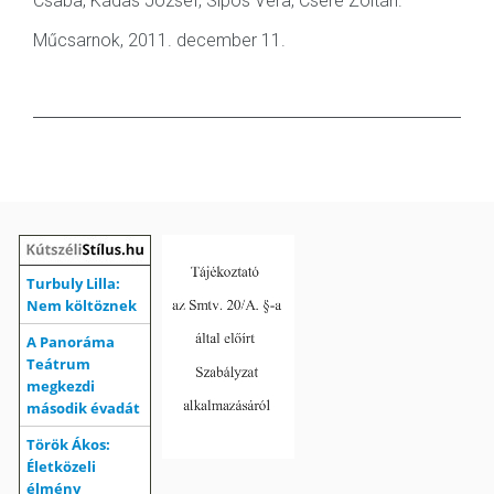
Csaba, Kádas József, Sipos Vera, Csere Zoltán.
Műcsarnok, 2011. december 11.