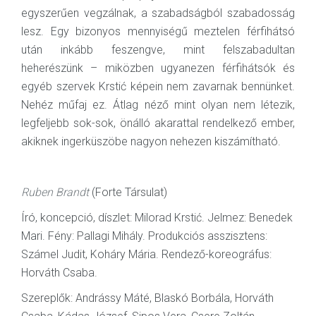
egyszerűen vegzálnak, a szabadságból szabadosság
lesz. Egy bizonyos mennyiségű meztelen férfihátsó
után inkább feszengve, mint felszabadultan
heherészünk – miközben ugyanezen férfihátsók és
egyéb szervek Krstić képein nem zavarnak bennünket.
Nehéz műfaj ez. Átlag néző mint olyan nem létezik,
legfeljebb sok-sok, önálló akarattal rendelkező ember,
akiknek ingerküszöbe nagyon nehezen kiszámítható.
Ruben Brandt
(Forte Társulat)
Író, koncepció, díszlet: Milorad Krstić. Jelmez: Benedek
Mari. Fény: Pallagi Mihály. Produkciós asszisztens:
Számel Judit, Koháry Mária. Rendező-koreográfus:
Horváth Csaba.
Szereplők: Andrássy Máté, Blaskó Borbála, Horváth