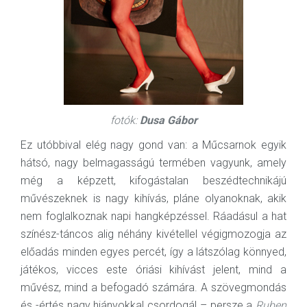
fotók:
Dusa Gábor
Ez utóbbival elég nagy gond van: a Műcsarnok egyik
hátsó, nagy belmagasságú termében vagyunk, amely
még a képzett, kifogástalan beszédtechnikájú
művészeknek is nagy kihívás, pláne olyanoknak, akik
nem foglalkoznak napi hangképzéssel. Ráadásul a hat
színész-táncos alig néhány kivétellel végigmozogja az
előadás minden egyes percét, így a látszólag könnyed,
játékos, vicces este óriási kihívást jelent, mind a
művész, mind a befogadó számára. A szövegmondás
és -értés nagy hiányokkal csordogál – persze a
Ruben