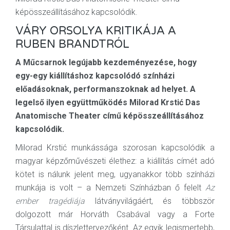
képösszeállításához kapcsolódik.
VÁRY ORSOLYA KRITIKÁJA A
RUBEN BRANDTRÓL
A Műcsarnok legújabb kezdeményezése, hogy
egy-egy kiállításhoz kapcsolódó színházi
előadásoknak, performanszoknak ad helyet. A
legelső ilyen együttműködés Milorad Krstić Das
Anatomische Theater című képösszeállításához
kapcsolódik.
Milorad Krstić munkássága szorosan kapcsolódik a
magyar képzőművészeti élethez: a kiállítás címét adó
kötet is nálunk jelent meg, ugyanakkor több színházi
munkája is volt – a Nemzeti Színházban ő felelt
Az
ember tragédiája
látványvilágáért, és többször
dolgozott már Horváth Csabával vagy a Forte
Társulattal is díszlettervezőként. Az egyik legismertebb,