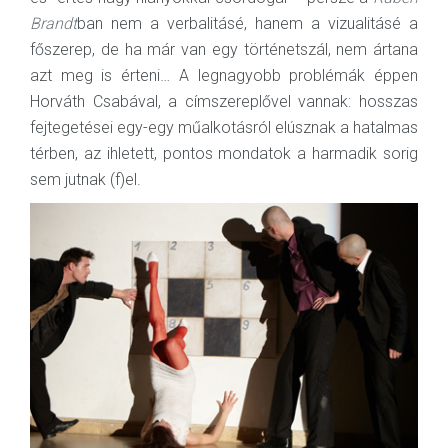
Brandt
ban nem a verbalitásé, hanem a vizualitásé a
főszerep, de ha már van egy történetszál, nem ártana
azt meg is érteni… A legnagyobb problémák éppen
Horváth Csabával, a címszereplővel vannak: hosszas
fejtegetései egy-egy műalkotásról elúsznak a hatalmas
térben, az ihletett, pontos mondatok a harmadik sorig
sem jutnak (f)el.