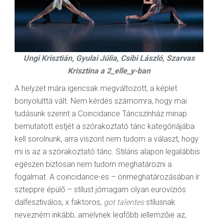
Ungi Krisztián, Gyulai Júlia, Csibi László, Szarvas
Krisztina a
2_elle_y-ban
A helyzet mára igencsak megváltozott, a képlet
bonyolulttá vált. Nem kérdés számomra, hogy mai
tudásunk szerint a Coincidance Táncszínház minap
bemutatott estjét a szórakoztató tánc kategóriájába
kell sorolnunk, arra viszont nem tudom a választ, hogy
mi is az a szórakoztató tánc. Stiláris alapon legalábbis
egészen biztosan nem tudom meghatározni a
fogalmat. A coincidance-es – önmeghatározásában ír
szteppre épülő – stílust jómagam olyan eurovíziós
dalfesztiválos, x faktoros,
got talentes
stílusnak
nevezném inkább, amelynek legfőbb jellemzője az,