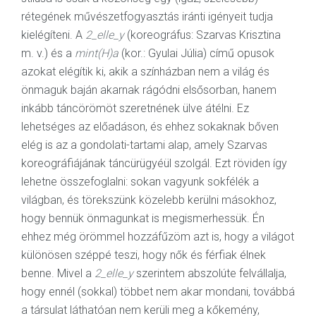
rétegének művészetfogyasztás iránti igényeit tudja
kielégíteni. A
2_elle_y
(koreográfus: Szarvas Krisztina
m. v.) és a
mint(H)a
(kor.: Gyulai Júlia) című opusok
azokat elégítik ki, akik a színházban nem a világ és
önmaguk baján akarnak rágódni elsősorban, hanem
inkább táncörömöt szeretnének ülve átélni. Ez
lehetséges az előadáson, és ehhez sokaknak bőven
elég is az a gondolati-tartami alap, amely Szarvas
koreográfiájának táncürügyéül szolgál. Ezt röviden így
lehetne összefoglalni: sokan vagyunk sokfélék a
világban, és törekszünk közelebb kerülni másokhoz,
hogy bennük önmagunkat is megismerhessük. Én
ehhez még örömmel hozzáfűzöm azt is, hogy a világot
különösen széppé teszi, hogy nők és férfiak élnek
benne. Mivel a
2_elle_y
szerintem abszolúte felvállalja,
hogy ennél (sokkal) többet nem akar mondani, továbbá
a társulat láthatóan nem kerüli meg a kőkemény,