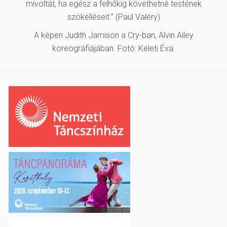
mivoltát, ha egész a felhőkig követhetné testének
szökelléseit.” (Paul Valéry)
A képen Judith Jamison a Cry-ban, Alvin Ailey
koreográfiájában. Fotó: Keleti Éva.