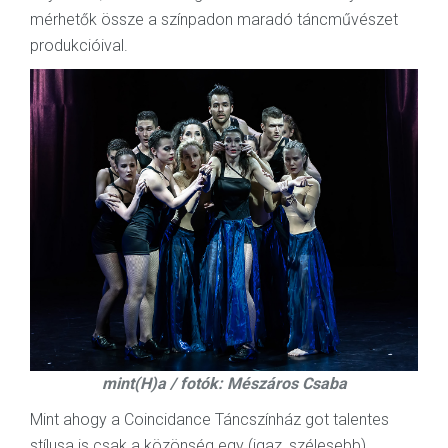
mérhetők össze a színpadon maradó táncművészet
produkcióival.
mint(H)a / fotók: Mészáros Csaba
Mint ahogy a Coincidance Táncszínház got talentes
stílusa is csak a közönség egy (igaz, szélesebb)