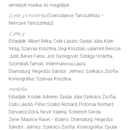
elmélyült munka, és meglátjuk…
2_elle_y
|
mint(H)a
(Coincidance Táncszínház –
Nemzeti Táncszínház)
2_elle_y
Előadják: Albert Réka, Csibi László, Gyulai Júlia, Kulin
Virág, Szarvas Krisztina, Ungi Krisztián, valamint Bencze
Judit, Béres Fanni, Joó Gyöngyvér, Szilágyi Violetta,
Szombati Tamás, Vidermanova Laura.
Dramaturg: Hegedűs Sándor. Jelmez: Székács Zsófia.
Koreográfus: Szarvas Krisztina.
mint(H)a
Előadják: Kodak Adrienn, Gyulai Júlia Székács Zsófia,
Csibi László, Péter Szabó Richárd, Potornai Norbert,
Dervalics Dóra, Nové Valéria, Scheirich Gerda.
Zene: Maurice Ravel – Bolero. Dramaturg: Hegedűs
Sándor. Jelmez: Székács Zsófia. Koreográfus: Gyulai