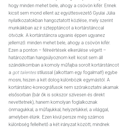
hogy minden mehet bele, ahogy a csövön kifér. Ennek
kicsit sem mond ellent az együttesvezető Gyulai Júlia
nyilatkozatokban hangoztatott közlése, mely szerint
munkáikban az ír sztepptáncot a kortárstánccal
ötvözik. A kortárstáncra ugyanis éppen ugyanez
jellemző: minden mehet bele, ahogy a csövön kifér.
Ezen a ponton – félreértések elkerülése végett –
határozottan hangsúlyoznom kell: kicsit sem áll
szándékomban a komoly műfajba sorolt kortárstáncot
a
got talentes
stílussal (alkottam egy fogalmat!) egybe
mosni, hiszen a két dolog különbözik egymástól. A
kortárstánc-koreográfusok nem szórakoztatni akarnak
elsősorban (bár ők is sokszor szívesen és direkt
nevettetnek), hanem komolyan foglalkoznak
önmagukkal, a műfajukkal, helyzetükkel, a világgal,
amelyben élünk. Ezen kívül persze még számos
különbség fellelhető a két irányzat között, mindnek