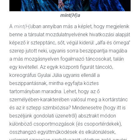
mint(H)a
A
mint(H)á
ban annyiban más a képlet, hogy megjelenik
benne a társulat mozdulatnyelvének hivatkozási alapját
képező ír sztepptánc, sőt, végül kiderül: „alfa és ómega”
szerep jutott neki, ugyanis sorra beszippantja magába
a más mozgásnyelven fogalmazó táncosokat, talán
egy kivétellel. Az egyik központi figurát táncoló,
koreográfus Gyulai Júlia ugyanis ellenáll a
beszippantásnak, mintha egyfajta köztes
tartományban maradna. Lehet, hogy az ő
személyében-karakterében valósul meg a kortárstánc
és az ír sztepp szimbiózisa? Mindenesetre (hogy itt is
beszéljünk gondolati üzenetről) absztrakt módon
különböző csoportmozgások (és csoportérdekek),
összhangzó együttműködések és elkülönülések,