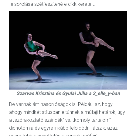
felsorolása szétfeszítené e cikk kereteit.
Szarvas Krisztina és Gyulai Júlia a 2_elle_y-ban
De vannak ám hasonlóságok is. Például az, hogy
ahogy mindkét stílusban eltűnnek a műfaji határok, úgy
a „szórakoztató szándék” vs. „komoly tartalom”
dichotómia és egyre inkább feloldódni látszik, azaz,
egyre több a nevettetés a komoly műfajú