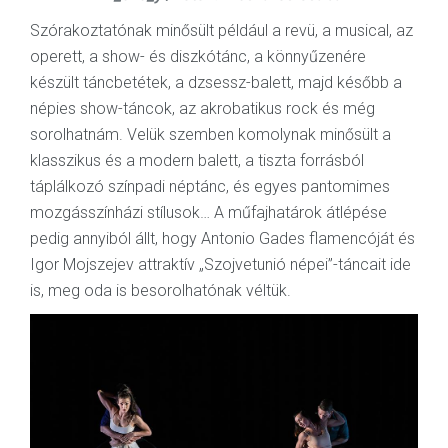
Szórakoztatónak minősült például a revü, a musical, az
operett, a show- és diszkótánc, a könnyűzenére
készült táncbetétek, a dzsessz-balett, majd később a
népies show-táncok, az akrobatikus rock és még
sorolhatnám. Velük szemben komolynak minősült a
klasszikus és a modern balett, a tiszta forrásból
táplálkozó színpadi néptánc, és egyes pantomimes
mozgásszínházi stílusok… A műfajhatárok átlépése
pedig annyiból állt, hogy Antonio Gades flamencóját és
Igor Mojszejev attraktív „Szojvetunió népei”-táncait ide
is, meg oda is besorolhatónak véltük.