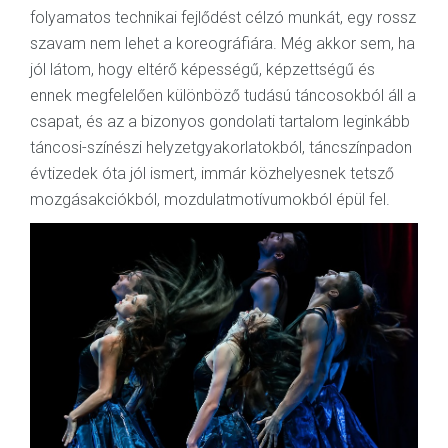
folyamatos technikai fejlődést célzó munkát, egy rossz
szavam nem lehet a koreográfiára. Még akkor sem, ha
jól látom, hogy eltérő képességű, képzettségű és
ennek megfelelően különböző tudású táncosokból áll a
csapat, és az a bizonyos gondolati tartalom leginkább
táncosi-színészi helyzetgyakorlatokból, táncszínpadon
évtizedek óta jól ismert, immár közhelyesnek tetsző
mozgásakciókból, mozdulatmotívumokból épül fel.