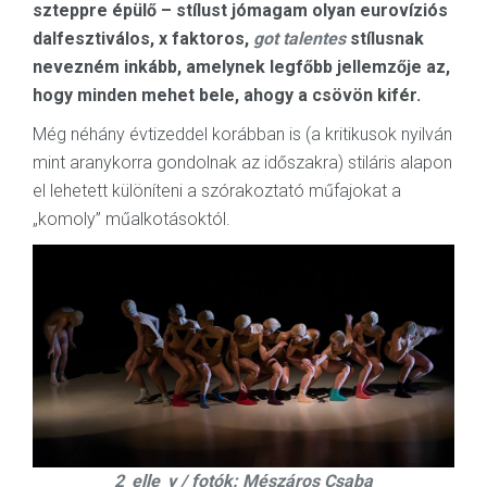
szteppre épülő – stílust jómagam olyan eurovíziós
dalfesztiválos, x faktoros,
got talentes
stílusnak
nevezném inkább, amelynek legfőbb jellemzője az,
hogy minden mehet bele, ahogy a csövön kifér.
Még néhány évtizeddel korábban is (a kritikusok nyilván
mint aranykorra gondolnak az időszakra) stiláris alapon
el lehetett különíteni a szórakoztató műfajokat a
„komoly” műalkotásoktól.
2_elle_y / fotók: Mészáros Csaba