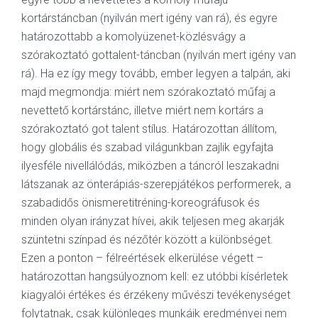
kortárstáncban (nyilván mert igény van rá), és egyre
határozottabb a komolyüzenet-közlésvágy a
szórakoztató gottalent-táncban (nyilván mert igény van
rá). Ha ez így megy tovább, ember legyen a talpán, aki
majd megmondja: miért nem szórakoztató műfaj a
nevettető kortárstánc, illetve miért nem kortárs a
szórakoztató got talent stílus. Határozottan állítom,
hogy globális és szabad világunkban zajlik egyfajta
ilyesféle nivellálódás, miközben a táncról leszakadni
látszanak az önterápiás-szerepjátékos performerek, a
szabadidős önismeretitréning-koreográfusok és
minden olyan irányzat hívei, akik teljesen meg akarják
szüntetni színpad és nézőtér között a különbséget.
Ezen a ponton – félreértések elkerülése végett –
határozottan hangsúlyoznom kell: ez utóbbi kísérletek
kiagyalói értékes és érzékeny művészi tevékenységet
folytatnak, csak különleges munkáik eredményei nem