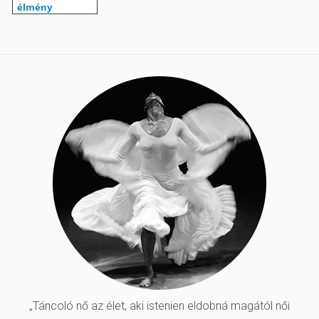
„Táncoló nő az élet, aki istenien eldobná magától női