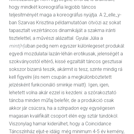
hogy mindkét koreográfia legjobb táncos
teljesítményét maga a koreográfus nyújtja. A 2_elle_y-
ban Szarvas Krisztina példamutatóan ötvözi az sokat
tapasztalt vezértáncos dinamikáját a szakma iránti
tisztelettel, a művészi alázattal. Gyulai Júlia a
mint(H)á
ban pedig nem egyszer különlegeset produkál:
egyedi mozdulatai lazán-léhán erotikusak, jelenségét a
szokványostól eltérő, kissé egzaltált táncos gesztusai
sokszor bizarrá teszik, akármit is tesz, szinte mindig rá
kell figyelni (és nem csupán a megkülönböztetett
jelzésként funkcionáló sminkje miatt). Igen, igen,
lehetett volna akár ezzel is kezdeni: a szórakoztató
táncba minden műfaj belefér, de a produkció csak
akkor jár csúcsra, ha a színpadon egy egységesen
magasan kvalifikált csoport élén egy sztár tündököl.
Viszonylag hamar kiderülhet, hogy a Coincidance
Táncszínház eljut-e idáig: még minimum 4-5 év kemény,