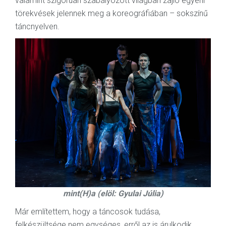
valamint szigorúan szabályozott világban zajló egyéni
törekvések jelennek meg a koreográfiában – sokszínű
táncnyelven.
mint(H)a (elöl: Gyulai Júlia)
Már említettem, hogy a táncosok tudása,
felkészültsége nem egységes, erről az is árulkodik,