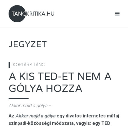
JEGYZET
KORTÁRS TÁNC
A KIS TED-ET NEM A
GÓLYA HOZZA
Akkor majd a gólya
–
Az
Akkor majd a gólya
egy divatos internetes műfaj
színpadi-közösségi módozata, vagyis: egy TED