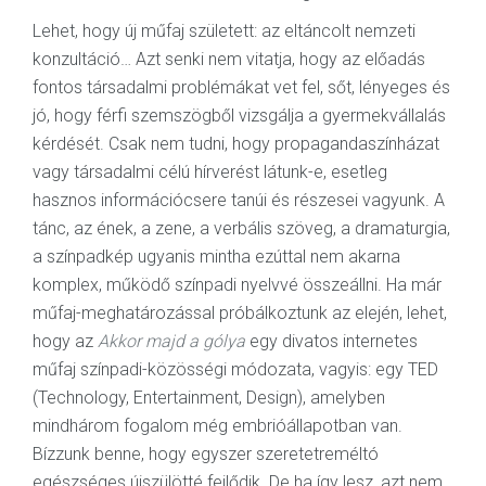
Lehet, hogy új műfaj született: az eltáncolt nemzeti
konzultáció… Azt senki nem vitatja, hogy az előadás
fontos társadalmi problémákat vet fel, sőt, lényeges és
jó, hogy férfi szemszögből vizsgálja a gyermekvállalás
kérdését. Csak nem tudni, hogy propagandaszínházat
vagy társadalmi célú hírverést látunk-e, esetleg
hasznos információcsere tanúi és részesei vagyunk. A
tánc, az ének, a zene, a verbális szöveg, a dramaturgia,
a színpadkép ugyanis mintha ezúttal nem akarna
komplex, működő színpadi nyelvvé összeállni. Ha már
műfaj-meghatározással próbálkoztunk az elején, lehet,
hogy az
Akkor majd a gólya
egy divatos internetes
műfaj színpadi-közösségi módozata, vagyis: egy TED
(Technology, Entertainment, Design), amelyben
mindhárom fogalom még embrióállapotban van.
Bízzunk benne, hogy egyszer szeretetreméltó
egészséges újszülötté fejlődik. De ha így lesz, azt nem