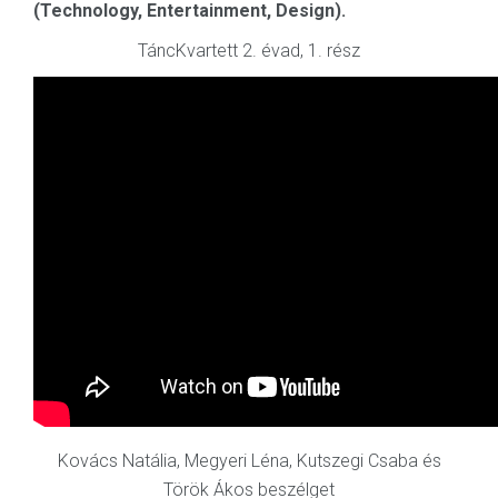
(Technology, Entertainment, Design).
TáncKvartett 2. évad, 1. rész
Kovács Natália, Megyeri Léna, Kutszegi Csaba és
Török Ákos beszélget