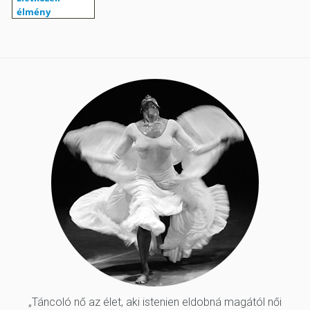
„Táncoló nő az élet, aki istenien eldobná magától női