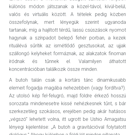
különös módon játszanak a közel-távol, kívül-belül,
valós és virtuális között. A tételek pedig közben
összefolynak, mert lényegük szerint ugyanoda
tartanak; míg a hajlított térdű, lassú csúszások nyomot
hagynak a színpadot belepő fehér porban, a kezek
rituálévá sűrítik az ismétlődő gesztusokat, az ujjak
szállongó kelyheket formáznak, az alakzatok finoman
íródnak és tűnnek el. Valamilyen áthatott
koncentrációban találkozik össze minden.
A butoh talán csak a kortárs tánc dinamikusabb
elemeit fogadja magába nehezebben (vagy fordítva?).
Az utolsó kép fel-felugró, majd földre érkező hosszú
sorozata mindenesetre kissé nehézkesnek tűnt, s bár
szerkezetileg szokásos, erejében pedig akár hatásos
„végszó" lehetett volna, itt ugrott be Ushio Amagatsu
lényegi kijelentése: „A butoh a gravitációval folytatott
dialógus." Ahogy különben a földi lét minden pillanata.