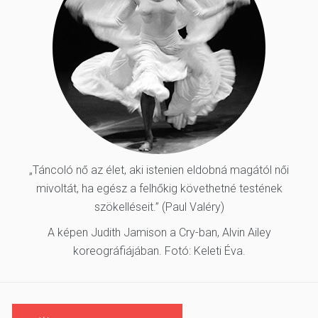
„Táncoló nő az élet, aki istenien eldobná magától női
mivoltát, ha egész a felhőkig követhetné testének
szökelléseit.” (Paul Valéry)
A képen Judith Jamison a Cry-ban, Alvin Ailey
koreográfiájában. Fotó: Keleti Éva.