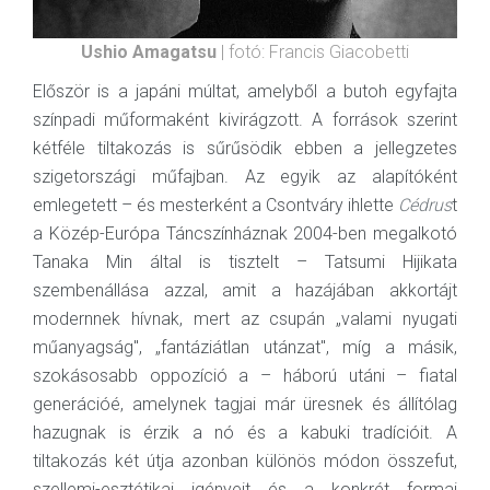
Ushio Amagatsu
| fotó: Francis Giacobetti
Először is a japáni múltat, amelyből a butoh egyfajta
színpadi műformaként kivirágzott. A források szerint
kétféle tiltakozás is sűrűsödik ebben a jellegzetes
szigetországi műfajban. Az egyik az alapítóként
emlegetett – és mesterként a Csontváry ihlette
Cédrus
t
a Közép-Európa Táncszínháznak 2004-ben megalkotó
Tanaka Min által is tisztelt – Tatsumi Hijikata
szembenállása azzal, amit a hazájában akkortájt
modernnek hívnak, mert az csupán „valami nyugati
műanyagság", „fantáziátlan utánzat", míg a másik,
szokásosabb oppozíció a – háború utáni – fiatal
generációé, amelynek tagjai már üresnek és állítólag
hazugnak is érzik a nó és a kabuki tradícióit. A
tiltakozás két útja azonban különös módon összefut,
szellemi-esztétikai igényeit és a konkrét formai