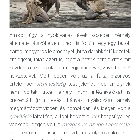
Amikor úgy a nyolcvanas évek közepén némely
alternatív játszóhelyen itthon is föltűnt egy-egy butoh
darab, magyaros leleménnyel „buta darabként" kezdték
emlegetni, talán azért is, mert a nézők nem tudtak mit
kezdeni a test szokatlan megjelenésével, zavarba ejtő
helyzeteivel. Mert idegen volt az a fajta, bizonyos
értelemben
steril testiség
, testi jelenlét-mód, amelynek
nem voltak titkai, amely intim intéznivalókat is
prezentált (mint evés, hányás, nyáladzás), amely
megmártózott vízben és homokban, és idegen volt a
gravitáció
láttatása, a fönt helyett a
lent
hangsúlya, és
végképp idegen volt a
mozgás és az idő kapcsolata
,
az extrém lassú mozdulatoktól/mozdulásoktól