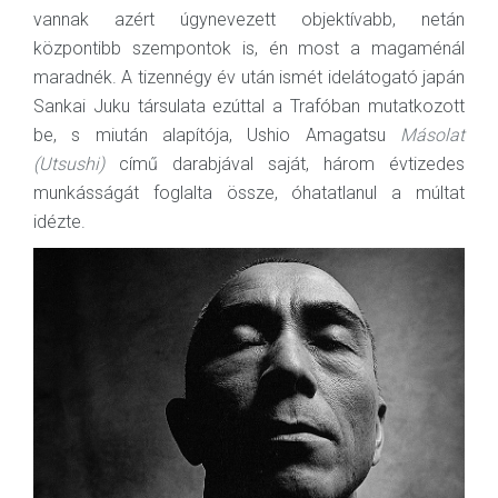
vannak azért úgynevezett objektívabb, netán
központibb szempontok is, én most a magaménál
maradnék. A tizennégy év után ismét idelátogató japán
Sankai Juku társulata ezúttal a Trafóban mutatkozott
be, s miután alapítója, Ushio Amagatsu
Másolat
(Utsushi)
című darabjával saját, három évtizedes
munkásságát foglalta össze, óhatatlanul a múltat
idézte.