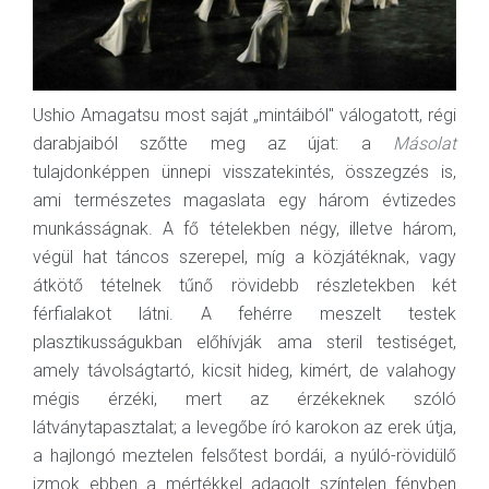
Ushio Amagatsu most saját „mintáiból" válogatott, régi
darabjaiból szőtte meg az újat: a
Másolat
tulajdonképpen ünnepi visszatekintés, összegzés is,
ami természetes magaslata egy három évtizedes
munkásságnak. A fő tételekben négy, illetve három,
végül hat táncos szerepel, míg a közjátéknak, vagy
átkötő tételnek tűnő rövidebb részletekben két
férfialakot látni. A fehérre meszelt testek
plasztikusságukban előhívják ama steril testiséget,
amely távolságtartó, kicsit hideg, kimért, de valahogy
mégis érzéki, mert az érzékeknek szóló
látványtapasztalat; a levegőbe író karokon az erek útja,
a hajlongó meztelen felsőtest bordái, a nyúló-rövidülő
izmok ebben a mértékkel adagolt színtelen fényben