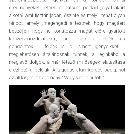
eredményeket illetően is. Tatsumi például „olyat akart
alkotni, ami tisztán japán, őszinte és mély", tehát olyan
táncot, amely „megengedi a testnek, hogy magáért
beszéljen, hogy ne korlátozza magát előre gyártott
konzervmozdulatokra", ám ezek a jelzők és
gondolatok – felénk is jól ismert igényeikkel –
meglehetősen általánosnak tűnnek, s leginkább a
meglévő dolgok, a már létező minőségek elutasítása
érezhető ki belőlük. A tagadás utáni kérdés pedig: hol
az állítás, mi az állítmány? Vagyis mi a butoh?