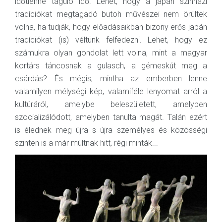
időtlenné táguló idő. Lehet, hogy a japán színházi
tradíciókat megtagadó butoh művészei nem örültek
volna, ha tudják, hogy előadásaikban bizony erős japán
tradíciókat (is) véltünk felfedezni. Lehet, hogy ez
számukra olyan gondolat lett volna, mint a magyar
kortárs táncosnak a gulasch, a gémeskút meg a
csárdás? És mégis, mintha az emberben lenne
valamilyen mélységi kép, valamiféle lenyomat arról a
kultúráról, amelybe beleszületett, amelyben
szocializálódott, amelyben tanulta magát. Talán ezért
is élednek meg újra s újra személyes és közösségi
szinten is a már múltnak hitt, régi minták...