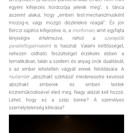
egyéni kifejezés hordozója jelenik meg", s tánca
aszerint alakul, hogy „emberi test-mechanizmusként
mozog-e, vagy mozgó díszletekre reagál". És jön
Bérczi sajátos kifejezése is, a
morfomán
, amit egyfajta
lényiségre értelmezve, néhol a
szereplők
parallelfogalmaként
is használ. Valami kettősséget,
nehezen oldható feszültséget érzékelni ebben a
tematikában, talán a szellem és anyag örök dualitását,
s az ember lehetetlen vágyát ennek feloldására. A
Hullámtér
„absztrakt színháza" mindenesetre kevéssé
absztrakt emberek és emberi testek
közreműködésével éled meg. Nagy alázat kell hozzá.
Lehet, hogy ez a szép benne? A személyes
személytelenség kihívása?