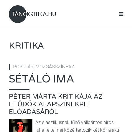
KRITIKA
POPULÁR
,
MOZGÁSSZÍNHÁZ
SÉTÁLÓ IMA
PÉTER MÁRTA KRITIKÁJA AZ
ETŰDÖK ALAPSZÍNEKRE
ELŐADÁSÁRÓL
Az elasztikusnak tűnő vállpántos piros
ruha rejtelmei közé tartozik két kör alakú