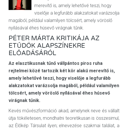
merevítő is, amely lehetővé teszi, hogy
viselője a legfurább alakzatokat varázsolja
magából, például valamilyen tölcsért, amely vöröslő
nyílásával éhes húsevő virágnak tűnik.
PÉTER MÁRTA KRITIKÁJA AZ
ETŰDÖK ALAPSZÍNEKRE
ELŐADÁSÁRÓL
Az elasztikusnak tűnő vállpántos piros ruha
rejtelmei közé tartozik két kör alakú merevítő is,
amely lehetővé teszi, hogy viselője a legfurább
alakzatokat varázsolja magából, például valamilyen
tölcsért, amely vöröslő nyílásával éhes húsevő
virágnak tűnik.
Kevés művészformáció akad, amelynek neve és vállalt
útja tökéletesen, mondhatni teoretikusan is összesimul,
az Élőkép Társulat ilyen; elnevezése szakmai találat, a