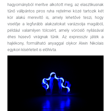
hagyományból merítve alkotott meg; az elasztikusnak
tűnő vállpántos piros ruha rejtelmei közé tartozik két
kör alakú merevítő is, amely lehetővé teszi, hogy
viselője a legfurább alakzatokat varázsolja magából,
például valamilyen tölcsért, amely vöröslő nyílásával
éhes húsevő virágnak tűnik. Az expresszív játék a
hajlékony, formálható anyaggal olykor Alwin Nikolais
egykori kísérleteit is előhívta.