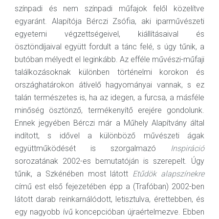
színpadi és nem színpadi műfajok felől közelítve
egyaránt. Alapítója Bérczi Zsófia, aki iparművészeti
egyetemi végzettségeivel, kiállításaival és
ösztöndíjaival együtt fordult a tánc felé, s úgy tűnik, a
butóban mélyedt el leginkább. Az efféle művészi-műfaji
találkozásoknak különben történelmi korokon és
országhatárokon átívelő hagyományai vannak, s ez
talán természetes is, ha az idegen, a furcsa, a másféle
minőség ösztönző, termékenyítő erejére gondolunk.
Ennek jegyében Bérczi már a Műhely Alapítvány által
indított, s idővel a különböző művészeti ágak
együttműködését is szorgalmazó
Inspiráció
sorozatának 2002-es bemutatóján is szerepelt. Úgy
tűnik, a Szkénében most látott
Etűdök
alapszínekre
című est első fejezetében épp a (Trafóban) 2002-ben
látott darab reinkarnálódott, letisztulva, érettebben, és
egy nagyobb ívű koncepcióban újraértelmezve. Ebben