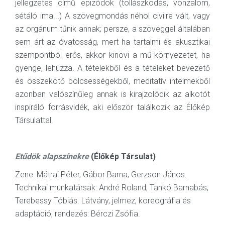
jellegzetes című epizódok (tollászkodás, vonzalom,
sétáló ima...) A szövegmondás néhol civilre vált, vagy
az orgánum tűnik annak; persze, a szöveggel általában
sem árt az óvatosság, mert ha tartalmi és akusztikai
szempontból erős, akkor kinövi a mű-környezetet, ha
gyenge, lehúzza. A tételekből és a tételeket bevezető
és összekötő bölcsességekből, meditatív intelmekből
azonban valószínűleg annak is kirajzolódik az alkotót
inspiráló forrásvidék, aki először találkozik az Élőkép
Társulattal.
Etűdök alapszínekre
(Élőkép Társulat)
Zene: Mátrai Péter, Gábor Barna, Gerzson János.
Technikai munkatársak: André Roland, Tankó Barnabás,
Terebessy Tóbiás. Látvány, jelmez, koreográfia és
adaptáció, rendezés: Bérczi Zsófia.