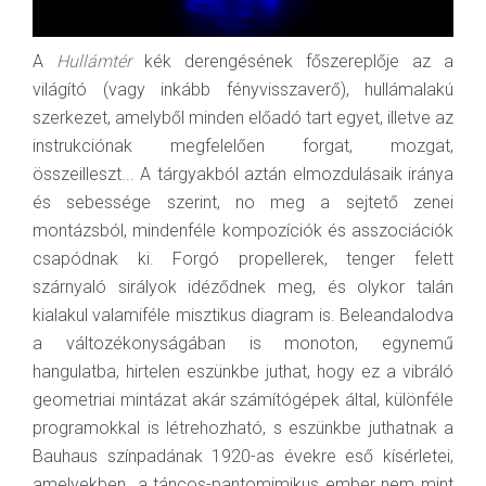
A
Hullámtér
kék derengésének főszereplője az a
világító (vagy inkább fényvisszaverő), hullámalakú
szerkezet, amelyből minden előadó tart egyet, illetve az
instrukciónak megfelelően forgat, mozgat,
összeilleszt... A tárgyakból aztán elmozdulásaik iránya
és sebessége szerint, no meg a sejtető zenei
montázsból, mindenféle kompozíciók és asszociációk
csapódnak ki. Forgó propellerek, tenger felett
szárnyaló sirályok idéződnek meg, és olykor talán
kialakul valamiféle misztikus diagram is. Beleandalodva
a változékonyságában is monoton, egynemű
hangulatba, hirtelen eszünkbe juthat, hogy ez a vibráló
geometriai mintázat akár számítógépek által, különféle
programokkal is létrehozható, s eszünkbe juthatnak a
Bauhaus színpadának 1920-as évekre eső kísérletei,
amelyekben „a táncos-pantomimikus ember nem mint