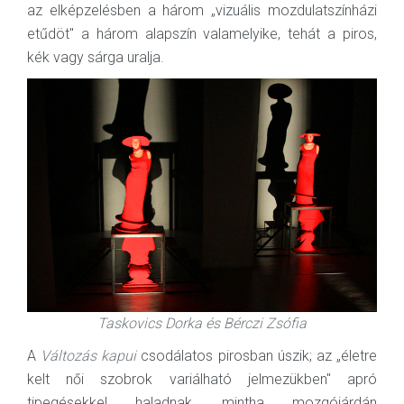
az elképzelésben a három „vizuális mozdulatszínházi
etűdöt" a három alapszín valamelyike, tehát a piros,
kék vagy sárga uralja.
Taskovics Dorka és Bérczi Zsófia
A
Változás kapui
csodálatos pirosban úszik; az „életre
kelt női szobrok variálható jelmezükben" apró
tipegésekkel haladnak, mintha mozgójárdán