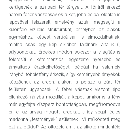
kerülgetnék a színpadi tér tárgyait. A föntről érkező
három fehér vászonsáv és a két, jobb és bal oldalán is
lépcsővel felszerelt emelvény aztán megsegíti a
különféle vizuális struktúrákat, amelyben az alakok
egymáshoz képest vertikálisan is elmozdulhatnak,
mintha csak egy kép síkjában találnánk általuk új
súlypontokat. Érdekes módon sokszor a világítás is
fölerősíti e kétdimenziós, egyszerre nyersebb és
árnyaltabb érzékelhetőséget, például ha valamely
irányból többletfény érkezik, s így keményebb árnyékok
képződnek az arcon, alakon, s persze a zárt tér
felületein ugyancsak. A fehér vásznak viszont épp
ellenkező irányba mozdítják a képet, amikor is a fény
már egyfajta diszperz bontottságban, megfinomodva
éri el az anyag mögötti arcokat, s így végül légies
madonna „festmények" születnek. Mi működteti még
ezt az etűdöt? Az öltözék, amit az alkotó mindenféle