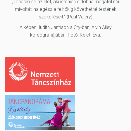
„Táncoló nő az élet, aki istenien eldobná magától női
mivoltát, ha egész a felhőkig követhetné testének
szökelléseit.” (Paul Valéry)
A képen Judith Jamison a Cry-ban, Alvin Ailey
koreográfiájában. Fotó: Keleti Éva.