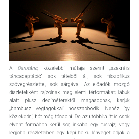
A
Darutánc
, közelebbi műfaja szerint „szakrális
táncadaptáció" sok tételből áll, sok filozofikus
szövegrészlettel, sok sárgával. Az előadók mozgó
díszletekként rajzolnak meg elemi térformákat; lábuk
alatt plusz deciméterektől magasodnak, karjuk
„bambusz végtagokkal" hosszabbodik. Nehéz így
közlekedni, hát még táncolni. De az utóbbira itt is csak
elvont formában kerül sor, inkább egy tusrajz, vagy
legjobb részleteiben egy képi haiku lényegét adják a