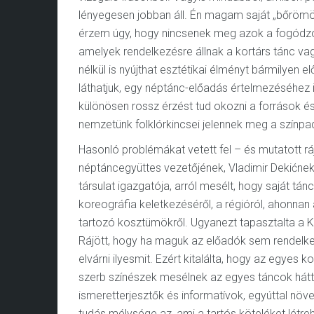
lényegesen jobban áll. Én magam saját „bőrömön”
érzem úgy, hogy nincsenek meg azok a fogódz
amelyek rendelkezésre állnak a kortárs tánc va
nélkül is nyújthat esztétikai élményt bármilye
láthatjuk, egy néptánc-előadás értelmezéséhez 
különösen rossz érzést tud okozni a források é
nemzetünk folklórkincsei jelennek meg a színpa
Hasonló problémákat vetett fel – és mutatott r
néptáncegyüttes vezetőjének, Vladimir Dekićne
társulat igazgatója, arról mesélt, hogy saját tánc
koreográfia keletkezéséről, a régióról, ahonnan 
tartozó kosztümökről. Ugyanezt tapasztalta a 
Rájött, hogy ha maguk az előadók sem rendelke
elvárni ilyesmit. Ezért kitalálta, hogy az egyes
szerb színészek mesélnek az egyes táncok hátter
ismeretterjesztők és informatívok, egyúttal növe
tudás mélysége az, ami a tartós köteléket létre