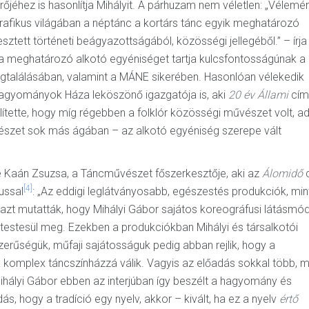
őjéhez is hasonlítja Mihályit. A párhuzam nem véletlen: „Vélem
rafikus világában a néptánc a kortárs tánc egyik meghatározó
tett történeti beágyazottságából, közösségi jellegéből.” – írja
a meghatározó alkotó egyéniséget tartja kulcsfontosságúnak a
gtalálásában, valamint a MÁNE sikerében. Hasonlóan vélekedik
Hagyományok Háza leköszönő igazgatója is, aki
20 év Állami
cím
lítette, hogy míg régebben a folklór közösségi művészet volt, a
vészet sok más ágában – az alkotó egyéniség szerepe vált
zte Kaán Zsuzsa, a Táncművészet főszerkesztője, aki az
Álomidő
[4]
ussal
: „Az eddigi leglátványosabb, egészestés produkciók, min
azt mutatták, hogy Mihályi Gábor sajátos koreográfusi látásmód
estesül meg. Ezekben a produkciókban Mihályi és társalkotói
erűségük, műfaji sajátosságuk pedig abban rejlik, hogy a
 komplex táncszínházzá válik. Vagyis az előadás sokkal több, m
hályi Gábor ebben az interjúban így beszélt a hagyomány és
ás, hogy a tradíció egy nyelv, akkor – kivált, ha ez a nyelv
értő