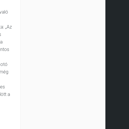
való
a: „Az
s
 a
ontos
kotó
 még
-es
ött a