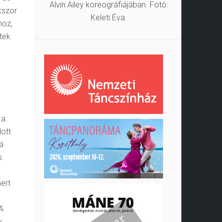
Alvin Ailey koreográfiájában. Fotó:
kszor
Keleti Éva.
hoz,
tek
 a
dott
zá
s.
ert
„A
k