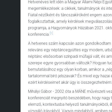
Hetvenéves lett idén a Magyar Állami Népi Együt
megemlékezések: a cikkek, tanulmányok és interjú
Fiatal nézőként és táncszakíróként engem azonb
foglalkoztattak, amely kérdések megválaszolásá
programja, a Hagyományok Házában 2021. okt
[1]
konferencia.
A hetvenes szám kapcsán azon gondolkodtam el
releváns egy néptáncegyüttes egy modern, urb
néptánc elsősorban színpadi műfajjá vált, és a
szerepe egyre gyorsabban változik? Hogyan tud 
bemutatásához egy olyan korban, amikor a „népi
tartalommal bíró jelszavak? És mivel egy hazai é
ezért kérdéseimet akár úgy is összegezhetném: 
Mihályi Gábor - 2002 óta a MÁNE művészeti vez
konferenciát megnyitó beszédében, hogy nagy 
elemző, kontextusba helyező tanulmányokból, 
vizsgáló írásokból. Vagyis mindabból, amiben pél