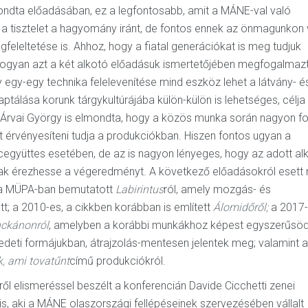
mondta előadásában, ez a legfontosabb, amit a MÁNE-val való
a tisztelet a hagyomány iránt, de fontos ennek az önmagunkon 
eleltetése is. Ahhoz, hogy a fiatal generációkat is meg tudjuk
 Ahogyan azt a két alkotó előadásuk ismertetőjében megfogalmazt
egy-egy technika felelevenítése mind eszköz lehet a látvány- é
álása korunk tárgykultúrájába külön-külön is lehetséges, célja
 Árvai György is elmondta, hogy a közös munka során nagyon f
t érvényesíteni tudja a produkciókban. Hiszen fontos ugyan a
együttes esetében, de az is nagyon lényeges, hogy az adott al
nak érezhesse a végeredményt. A következő előadásokról esett
n a MÜPA-ban bemutatott
Labirintus
ról, amely mozgás- és
tt; a 2010-es, a cikkben korábban is említett
Álomidőről;
a 2017
ckánonról
, amelyben a korábbi munkákhoz képest egyszerűsöd
redeti formájukban, átrajzolás-mentesen jelentek meg; valamint a
k, ami tovatűnt
című produkciókról.
ől elismeréssel beszélt a konferencián Davide Cicchetti zenei
, aki a MÁNE olaszországi fellépéseinek szervezésében vállalt