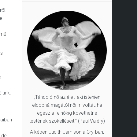
ről.
ei
ímű
és
k
élünk,
„Táncoló nő az élet, aki istenien
eldobná magától női mivoltát, ha
egész a felhőkig követhetné
taiban
testének szökelléseit.” (Paul Valéry)
A képen Judith Jamison a Cry-ban,
, de