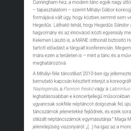
Cunningham-hez, a modern tánc egyik nagy úttör
– tapasztalatom – szerint Mihályi Gábor koreog
formájává vált úgy, hogy közben semmit sem vesz
Hegedűs. Látható tehát, hogy Hegedűs Sándor 
hagyomány és az innováció közti egyensúly me
Kelemen László is, a MÁNE otthonát biztosító 
tartott előadást a tárgyalt konferencián. Megem
mára ezen a területen is – mint a tánc és a mű
meghatározóvá.
A Mihályi-féle táncstílust 2010-ben így jelleme
bemutató kapcsán készített interjút a koreográf
Naplegenda
, a
Pannon freskó
vagy a
Labirintus
leghatásosabban e koncertjellegű műsorokban t
ugyancsak sokféle néptáncot dolgoznak fel; újsz
táncszámok jelenetekké fejlődnek, és ezek sora
stilizált néptáncszámok egymásutánja.” Maga Mi
jelenidejűség viszonyáról: „(…) ha igaz az a mond