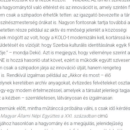
 a hagyománytól való eltérést és az innovációt is, amely szintén 
em csak a színpadon érhetők tetten: az igazgató bevezette a tár
a színészmesterség órákat is. Nagyon fontosnak tartja továbbá 
etetlen része például az aktív és minőségi jelenlét a közösségi
k mögött az volt, hogy a KOLO-t modernizálni kell, kortárssá ke
detését és vízióját: hogy Szerbia kulturális identitásának egyik 
ője.” – mondja Dekić. Azt is megjegyzi, hogy véleménye szerint a
E is hozzá hasonló utat követ, ezért is működik együtt szívese
m csak a színpadon járja az innováció útját, hanem rengeteg
in is. Rendkívül izgalmas például az „Akkor és most – élő
nek keretében archív anyagokat, évtizedes felvételeket oszt
gy-egy modern értelmezéssel, amelyek a társulat jelenlegi tagja
z a kézben – szemléletesen, látványosan és izgalmasan.
emünk előtt, mintha műtánccá próbálna válni, s csak idő kérdés
 Magyar Állami Népi Együttes a XXI. században
című
jához hasonlóan a hagyomány és a megújulás, jelenidejűség