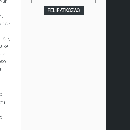
van,
a
rt
t és
tőle,
a kell
s a
ése
a
 a
nem
i
ó,