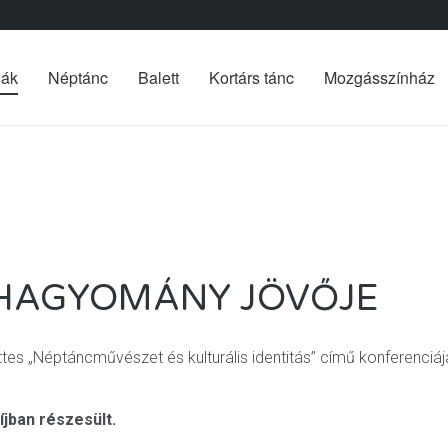
iák
Néptánc
Balett
Kortárs tánc
Mozgásszínház
 HAGYOMÁNY JÖVŐJE
es „Néptáncművészet és kulturális identitás” című konferenciáj
jban részesült.