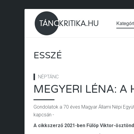
Kategór
ESSZÉ
NÉPTÁNC
MEGYERI LÉNA: A
Gondolatok a 70 éves Magyar Állami Népi Együtt
kapcsán -
A cikkszerző 2021-ben Fülöp Viktor-ösztöndí