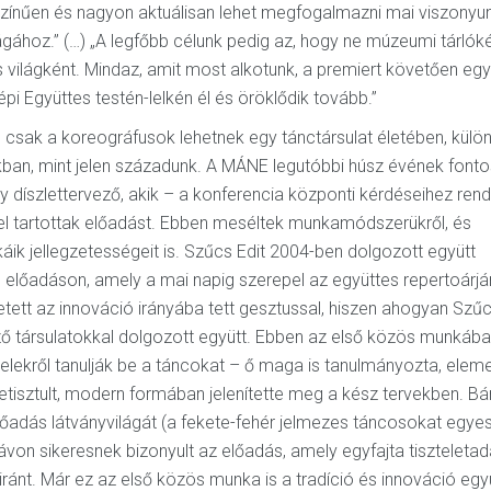
színűen és nagyon aktuálisan lehet megfogalmazni mai viszonyu
ához.” (…) „A legfőbb célunk pedig az, hogy ne múzeumi tárlók
 világként. Mindaz, amit most alkotunk, a premiert követően egy
 Együttes testén-lelkén él és öröklődik tovább.”
sak a koreográfusok lehetnek egy tánctársulat életében, külö
akban, mint jelen századunk. A MÁNE legutóbbi húsz évének fonto
y díszlettervező, akik – a konferencia központi kérdéseihez rend
l tartottak előadást. Ebben meséltek munkamódszerükről, és
ik jellegzetességeit is. Szűcs Edit 2004-ben dolgozott együtt
. előadáson, amely a mai napig szerepel az együttes repertoárjá
ett az innováció irányába tett gesztussal, hiszen ahogyan Szűc
ező társulatokkal dolgozott együtt. Ebben az első közös munkáb
ételekről tanulják be a táncokat – ő maga is tanulmányozta, elem
letisztult, modern formában jelenítette meg a kész tervekben. Bá
lőadás látványvilágát (a fekete-fehér jelmezes táncosokat egye
von sikeresnek bizonyult az előadás, amely egyfajta tiszteletad
ránt. Már ez az első közös munka is a tradíció és innováció egy