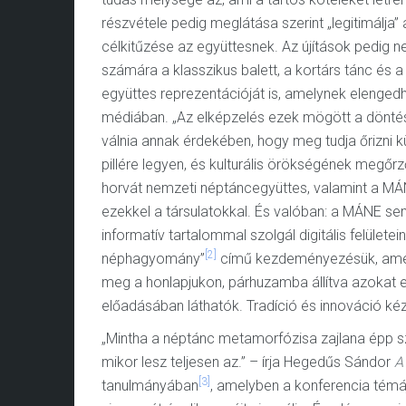
részvétele pedig meglátása szerint „legitimálja”
célkitűzése az együttesnek. Az újítások pedig n
számára a klasszikus balett, a kortárs tánc és 
együttes reprezentációját is, amelynek elengedh
médiában. „Az elképzelés ezek mögött a döntése
válnia annak érdekében, hogy meg tudja őrizni kül
pillére legyen, és kulturális örökségének megőrz
horvát nemzeti néptáncegyüttes, valamint a MÁN
ezekkel a társulatokkal. És valóban: a MÁNE se
informatív tartalommal szolgál digitális felülete
[2]
néphagyomány”
című kezdeményezésük, amely
meg a honlapjukon, párhuzamba állítva azokat e
előadásában láthatók. Tradíció és innováció ké
„Mintha a néptánc metamorfózisa zajlana épp sz
mikor lesz teljesen az.” – írja Hegedűs Sándor
A
[3]
tanulmányában
, amelyben a konferencia témá