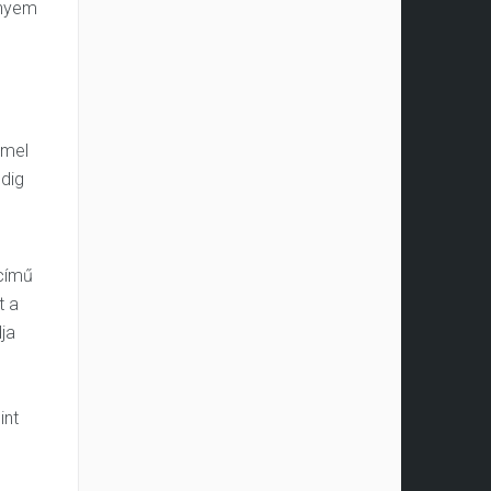
ényem
mel
ddig
című
t a
ja
int