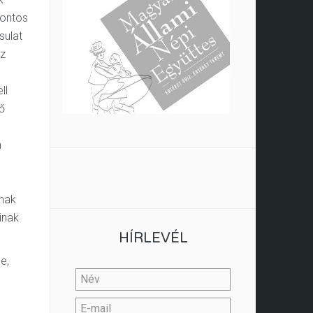
fontos
sulat
az
ll
fő
n
anak
inak
HÍRLEVÉL
e,