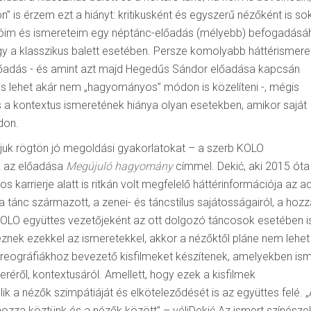
 is érzem ezt a hiányt: kritikusként és egyszerű nézőként is so
óim és ismereteim egy néptánc-előadás (mélyebb) befogadásá
gy a klasszikus balett esetében. Persze komolyabb háttérismere
n előadás - és amint azt majd Hegedűs Sándor előadása kapcsán
is lehet akár nem „hagyományos” módon is közelíteni -, mégis
s a kontextus ismeretének hiánya olyan esetekben, amikor saját
don.
ájuk rögtön jó megoldási gyakorlatokat – a szerb KOLO
k az előadása
Megújuló hagyomány
címmel. Dekić, aki 2015 óta
os karrierje alatt is ritkán volt megfelelő háttérinformációja az a
a tánc származott, a zenei- és táncstílus sajátosságairól, a hoz
KOLO együttes vezetőjeként az ott dolgozó táncosok esetében i
znek ezekkel az ismeretekkel, akkor a nézőktől pláne nem lehet
 koreográfiákhoz bevezető kisfilmeket készítenek, amelyekben ism
éről, kontextusáról. Amellett, hogy ezek a kisfilmek
lik a nézők szimpátiáját és elköteleződését is az együttes felé. 
hozza köztünk és a nézők között” – véliDekić.Az ismert színésze