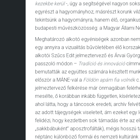
kezekbe kerül
-, úgy a segítségével nagyon sok
egyrészt a hagyományhoz, másrészt korunk világ
tekintsünk a hagyományra, hanem élő, organikus
budapesti művészközösség: a Magyar Állami Népi
Meghatározó alkotó egyéniségek azonban nem c
egy annyira a vizualitás bűvöletében élő korsz
alkotói Szűcs Edit jelmeztervező és Árvai Györg
passzoló módon –
Tradíció és innováció
címme
bemutatták az együttes számára készített munká
először a MÁNE-val a
Földön apám fia volnék
c
jelmeztervező felkérése már önmagában felérhet
mesélte, ő korábban inkább független, kísérlet
ahol látta, hogy a táncosok eredeti, archív felv
az adott tájegységek viseleteit, ám ezeket egy 
felidézi, hogy kezdetben sok támadás érte az e
„sakkbábuként” aposztrofálták), mégis hosszú tá
néptánc különböző formái és nemzeti kultúránk i