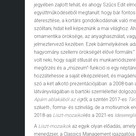
jegyében zajlott tehát, és ahogy Szűcs Edit el
együttműködéséből megtanult: hogy bár fontos 
áteresztése, a kortárs gondolkodásnak való megf
szólítani, hidat kell képeznünk a mai világhoz.
ornamentika öröksége, az anyaghasználat, vagy 
jelmeztervező kezében. Ezek bármelyikének adapt
hagyomány szellemi örökségét élővé formálni.”
volt neki, hogy saját stílusát és munkamódszeré
megőrzés és a „múzeum”-funkció is egy néptánc
hozzátehesse a saját elképzeléseit, és magáé
szó a két alkotó prezentációjában: a 2008-ba
látványvilágában is bartóki szemlélettel dolgozo
Apám ablakából az ég
ről; a szintén 2017-es
Tán
sziluett-, forma- és színvilág, de a motívumok e
2018-as
Liszt-mozaikok
és a 2021-es
Ideseregli
A
Liszt-mozaikok
az egyik olyan előadás, amelyr
menedzser, a Classics Management igazgatója is