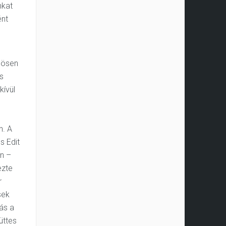
nkat
ént
nösen
s
kívül
n. A
s Edit
an –
ezte
r
sek
ás a
üttes