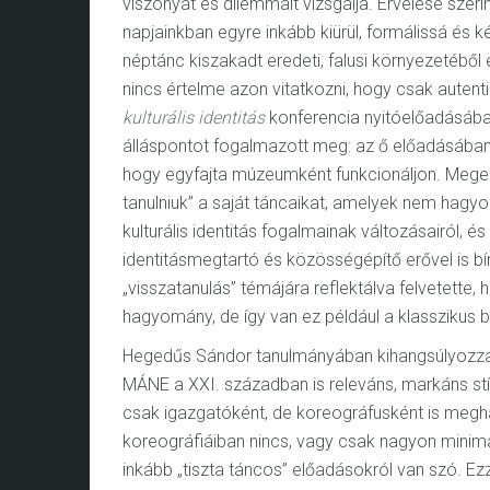
viszonyát és dilemmáit vizsgálja. Érvelése sze
napjainkban egyre inkább kiürül, formálissá és 
néptánc kiszakadt eredeti, falusi környezetéből 
nincs értelme azon vitatkozni, hogy csak autenti
kulturális identitás
konferencia nyitóelőadásába
álláspontot fogalmazott meg: az ő előadásában 
hogy egyfajta múzeumként funkcionáljon. Megeml
tanulniuk” a saját táncaikat, amelyek nem hagy
kulturális identitás fogalmainak változásairól, é
identitásmegtartó és közösségépítő erővel is b
„visszatanulás” témájára reflektálva felvetett
hagyomány, de így van ez például a klasszikus b
Hegedűs Sándor tanulmányában kihangsúlyozza 
MÁNE a XXI. században is releváns, markáns stí
csak igazgatóként, de koreográfusként is megh
koreográfiáiban nincs, vagy csak nagyon minim
inkább „tiszta táncos” előadásokról van szó. E