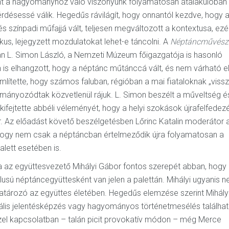
rint a hagyományhoz való viszonyunk folyamatosan átalakulóban 
kérdésessé válik. Hegedűs rávilágít, hogy onnantól kezdve, hogy 
és színpadi műfajjá vált, teljesen megváltozott a kontextusa, ezé
kus, lejegyzett mozdulatokat lehet-e táncolni. A
Néptáncművésze
n L. Simon László, a Nemzeti Múzeum főigazgatója is hasonló
is elhangzott, hogy a néptánc műtánccá vált, és nem várható el 
ítette, hogy számos faluban, régióban a mai fiataloknak „vissz
ományozódtak közvetlenül rájuk. L. Simon beszélt a műveltség é
s kifejtette abbéli véleményét, hogy a helyi szokások újrafelfedez
ír. Az előadást követő beszélgetésben Lőrinc Katalin moderátor 
e, hogy nem csak a néptáncban értelmeződik újra folyamatosan a
alett esetében is.
az együttesvezető Mihályi Gábor fontos szerepét abban, hogy
lusú néptáncegyüttesként van jelen a palettán. Mihályi ugyanis 
atározó az együttes életében. Hegedűs elemzése szerint Mihály
ális jelentésképzés vagy hagyományos történetmesélés találhat
zzel kapcsolatban – talán picit provokatív módon – még Merce