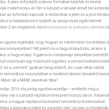
tes. A jeles évfordulót számos formában kísérték és kísérik
k mellett könyv és film is készült a társulat elmúlt hét évtizedé
an az évforduló kapcsán is elsősorban a jelen és a jövő kérdés
hoz jó kiindulópontot nyújtott az ünnepi évad egyik kiemelt
óber 2-án megtartott
Néptáncművészet és kulturális identitás
c
 ugyanis leginkább, hogy hogyan és miként lehet ma érdekes 
ánus környezetben? Mit jelent ma a hagyományőrzés, amikor a
mikor a ’hagyomány’ fogalma és mindennapi életünkben betöltött
jól viszonyulni egy művészeti együttes a nemzeti kultúrkincsein
” és a „nemzeti” gyakran hangoztatott, ám csak ritkán valódi
s nemzetközi viszonylatban is rendkívül sikeres társulatról besz
Miben áll a MÁNE sikerének titka?
etője, 2016 óta pedig együttesvezetője – említette meg a
hiány van a színpadi néptáncművészetet hosszú távon, folyama
illetve a magyar néptáncművészetet nemzetközi kontextusban
dául a klasszikus balett és a kortárs tánc, ha nem is bővelkedik