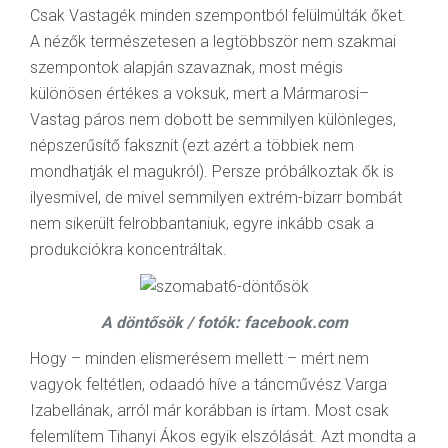
Csak Vastagék minden szempontból felülmúlták őket.
A nézők természetesen a legtöbbször nem szakmai
szempontok alapján szavaznak, most mégis
különösen értékes a voksuk, mert a Mármarosi–
Vastag páros nem dobott be semmilyen különleges,
népszerűsítő faksznit (ezt azért a többiek nem
mondhatják el magukról). Persze próbálkoztak ők is
ilyesmivel, de mivel semmilyen extrém-bizarr bombát
nem sikerült felrobbantaniuk, egyre inkább csak a
produkciókra koncentráltak.
A döntősök / fotók: facebook.com
Hogy – minden elismerésem mellett – mért nem
vagyok feltétlen, odaadó híve a táncművész Varga
Izabellának, arról már korábban is írtam. Most csak
felemlítem Tihanyi Ákos egyik elszólását. Azt mondta a