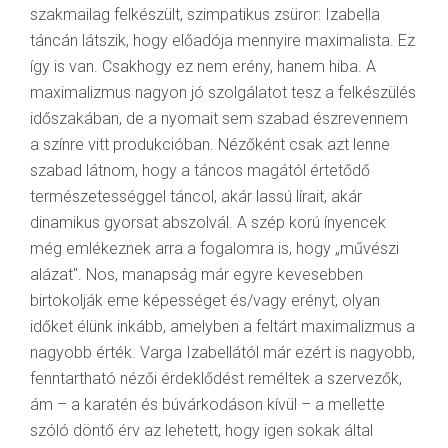
szakmailag felkészült, szimpatikus zsüror: Izabella
táncán látszik, hogy előadója mennyire maximalista. Ez
így is van. Csakhogy ez nem erény, hanem hiba. A
maximalizmus nagyon jó szolgálatot tesz a felkészülés
időszakában, de a nyomait sem szabad észrevennem
a színre vitt produkcióban. Nézőként csak azt lenne
szabad látnom, hogy a táncos magától értetődő
természetességgel táncol, akár lassú lírait, akár
dinamikus gyorsat abszolvál. A szép korú ínyencek
még emlékeznek arra a fogalomra is, hogy „művészi
alázat". Nos, manapság már egyre kevesebben
birtokolják eme képességet és/vagy erényt, olyan
időket élünk inkább, amelyben a feltárt maximalizmus a
nagyobb érték. Varga Izabellától már ezért is nagyobb,
fenntartható nézői érdeklődést reméltek a szervezők,
ám – a karatén és búvárkodáson kívül – a mellette
szóló döntő érv az lehetett, hogy igen sokak által