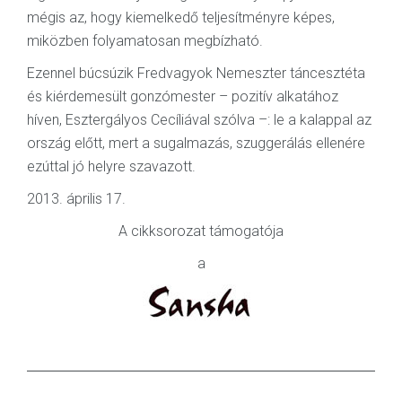
mégis az, hogy kiemelkedő teljesítményre képes,
miközben folyamatosan megbízható.
Ezennel búcsúzik Fredvagyok Nemeszter táncesztéta
és kiérdemesült gonzómester – pozitív alkatához
híven, Esztergályos Cecíliával szólva –: le a kalappal az
ország előtt, mert a sugalmazás, szuggerálás ellenére
ezúttal jó helyre szavazott.
2013. április 17.
A cikksorozat támogatója
a