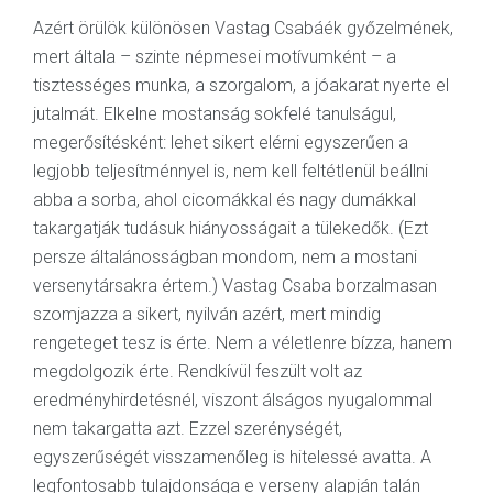
Azért örülök különösen Vastag Csabáék győzelmének,
mert általa – szinte népmesei motívumként – a
tisztességes munka, a szorgalom, a jóakarat nyerte el
jutalmát. Elkelne mostanság sokfelé tanulságul,
megerősítésként: lehet sikert elérni egyszerűen a
legjobb teljesítménnyel is, nem kell feltétlenül beállni
abba a sorba, ahol cicomákkal és nagy dumákkal
takargatják tudásuk hiányosságait a tülekedők. (Ezt
persze általánosságban mondom, nem a mostani
versenytársakra értem.) Vastag Csaba borzalmasan
szomjazza a sikert, nyilván azért, mert mindig
rengeteget tesz is érte. Nem a véletlenre bízza, hanem
megdolgozik érte. Rendkívül feszült volt az
eredményhirdetésnél, viszont álságos nyugalommal
nem takargatta azt. Ezzel szerénységét,
egyszerűségét visszamenőleg is hitelessé avatta. A
legfontosabb tulajdonsága e verseny alapján talán