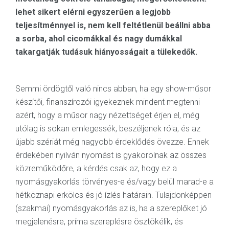
lehet sikert elérni egyszerűen a legjobb
teljesítménnyel is, nem kell feltétlenül beállni abba
a sorba, ahol cicomákkal és nagy dumákkal
takargatják tudásuk hiányosságait a tülekedők.
Semmi ördögtől való nincs abban, ha egy show-műsor
készítői, finanszírozói igyekeznek mindent megtenni
azért, hogy a műsor nagy nézettséget érjen el, még
utólag is sokan emlegessék, beszéljenek róla, és az
újabb szériát még nagyobb érdeklődés övezze. Ennek
érdekében nyilván nyomást is gyakorolnak az összes
közreműködőre, a kérdés csak az, hogy ez a
nyomásgyakorlás törvényes-e és/vagy belül marad-e a
hétköznapi erkölcs és jó ízlés határain. Tulajdonképpen
(szakmai) nyomásgyakorlás az is, ha a szereplőket jó
megjelenésre, príma szereplésre ösztökélik, és