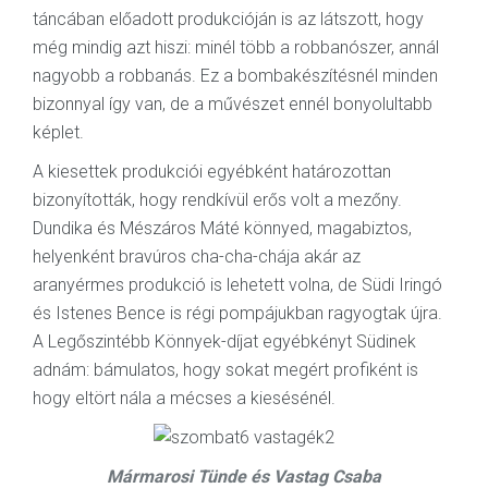
táncában előadott produkcióján is az látszott, hogy
még mindig azt hiszi: minél több a robbanószer, annál
nagyobb a robbanás. Ez a bombakészítésnél minden
bizonnyal így van, de a művészet ennél bonyolultabb
képlet.
A kiesettek produkciói egyébként határozottan
bizonyították, hogy rendkívül erős volt a mezőny.
Dundika és Mészáros Máté könnyed, magabiztos,
helyenként bravúros cha-cha-chája akár az
aranyérmes produkció is lehetett volna, de Südi Iringó
és Istenes Bence is régi pompájukban ragyogtak újra.
A Legőszintébb Könnyek-díjat egyébkényt Südinek
adnám: bámulatos, hogy sokat megért profiként is
hogy eltört nála a mécses a kiesésénél.
Mármarosi Tünde és Vastag Csaba