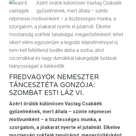
Azért örülök különösen Vastag Csabáék
győzelmének, mert általa – szinte
népmesei motívumként – a tisztességes munka, a
szorgalom, a jóakarat nyerte el jutalmát. Elkelne
mostanság sokfelé tanulságul, megerősítésként: lehet
sikert elérni egyszerűen a legjobb teljesítménnyel is,
nem kell feltétlenül beállni abba a sorba, ahol
cicomákkal és nagy dumákkal takargatják tudásuk
hiányosságait a tülekedők.
FREDVAGYOK NEMESZTER
TÁNCESZTÉTA GONZÓJA:
SZOMBAT ESTI LÁZ VI.
Azért örülök különösen Vastag Csabáék
győzelmének, mert általa – szinte népmesei
motívumként – a tisztességes munka, a
szorgalom, a jóakarat nyerte el jutalmát. Elkelne
mostanság sokfelé tanulságul, megerősítésként: