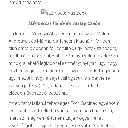
ismert médiaarc.
Mármarosi Tünde és Vastag Csaba
Ha lenne, a Művészi Alázat-díjat megosztva Molnár
Andreának és Mármaros Tündének adnám. Minden
alkalomra alaposan felkészültek, úgy léptek színpadra,
mintha életük legfontosabb előadása volna, igyekeztek
mindig a lehető legjobb teljesítményt nyújtani úgy, hogy
közben végig a „partnerükre játszottak" (értsd: ügyesen
úgy intézték, hogy a saját csillogásuk is a partnerre
vessen jó fényt). Na, valahol itt kezdhetünk el
előadóművészetről beszélni...
Az elvitathatatlanul tehetséges Tóth Gabinak egyébként
leginkább azért kellett a vártnál korábban búcsúznia,
mert azt még nem érti, nem tudja, hogyan lehet
visszafogottan is jelentőségteljessé válni. A kiesettek