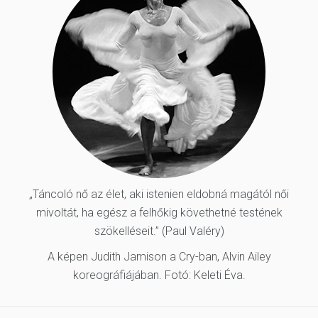
„Táncoló nő az élet, aki istenien eldobná magától női
mivoltát, ha egész a felhőkig követhetné testének
szökelléseit.” (Paul Valéry)
A képen Judith Jamison a Cry-ban, Alvin Ailey
koreográfiájában. Fotó: Keleti Éva.