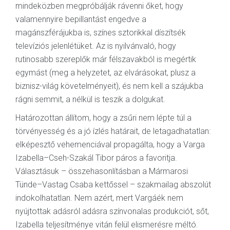
mindeközben megpróbálják rávenni őket, hogy
valamennyire bepillantást engedve a
magánszférájukba is, színes sztorikkal díszítsék
televíziós jelenlétüket. Az is nyilvánvaló, hogy
rutinosabb szereplők már félszavakból is megértik
egymást (meg a helyzetet, az elvárásokat, plusz a
biznisz-világ követelményeit), és nem kell a szájukba
rágni semmit, a nélkül is teszik a dolgukat.
Határozottan állítom, hogy a zsűri nem lépte túl a
törvényesség és a jó ízlés határait, de letagadhatatlan:
elképesztő vehemenciával propagálta, hogy a Varga
Izabella–Cseh-Szakál Tibor páros a favoritja.
Választásuk – összehasonlításban a Mármarosi
Tünde–Vastag Csaba kettőssel – szakmailag abszolút
indokolhatatlan. Nem azért, mert Vargáék nem
nyújtottak adásról adásra színvonalas produkciót, sőt,
Izabella teljesítménye vitán felül elismerésre méltó.