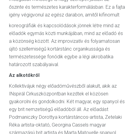
őszinte és természetes karakterformálásban. Ez a fajta
igény végigvonul az egész darabon, amitől kifinomult
koreográfiák és kapcsolódások jönnek létre mind az
előadók egymás közti munkájában, mind az előadó és
a közönség között. Az improvizatív és folyamatosan
újító szellemiségű kortárstánc organikussága és
természetessége fonódik egybe a légi akrobatika
határozott szabályaival.
Az alkotókról
Kollektívájuk négy előadóművészből alakult, akik az
INspirál Cirkuszközpontban kezdtek el közösen
gyakorolni és gondolkodni. Két magyar, egy spanyol és
egy brit nemzetiségű előadóból áll. Az előadást
Podmaniczky Dorottya kortárstáncos-artista, Zetelaki
Réka artista-oktató, Georgina Cassels magyar
származású brit artista és Marta Matovelle spanyol