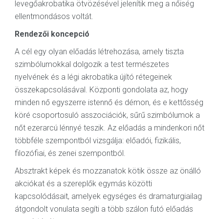
levegőakrobatika ötvözésével jelenítik meg a nőiség
ellentmondásos voltát.
Rendezői koncepció
A cél egy olyan előadás létrehozása, amely tiszta
szimbólumokkal dolgozik a test természetes
nyelvének és a légi akrobatika újító rétegeinek
összekapcsolásával. Központi gondolata az, hogy
minden nő egyszerre istennő és démon, és e kettősség
köré csoportosuló asszociációk, sűrű szimbólumok a
nőt ezerarcú lénnyé teszik. Az előadás a mindenkori nőt
többféle szempontból vizsgálja: előadói, fizikális,
filozófiai, és zenei szempontból.
Absztrakt képek és mozzanatok kötik össze az önálló
akciókat és a szereplők egymás közötti
kapcsolódásait, amelyek egységes és dramaturgiailag
átgondolt vonulata segíti a több szálon futó előadás