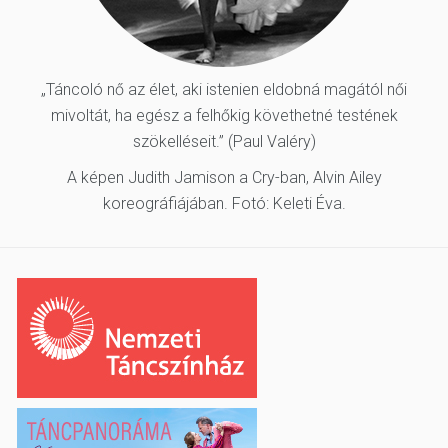
„Táncoló nő az élet, aki istenien eldobná magától női
mivoltát, ha egész a felhőkig követhetné testének
szökelléseit.” (Paul Valéry)
A képen Judith Jamison a Cry-ban, Alvin Ailey
koreográfiájában. Fotó: Keleti Éva.