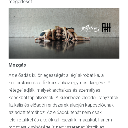
megértését.
Mozgás
Az előadás különlegességét a légi akrobatika, a
kortárstánc és a fizikai színház egymást kiegészítő
rétegei adják, melyek archaikus és személyes
képekből táplálkoznak. A különböző előadói irányzatok
fizikális és előadói rendszerek alapján kapcsolódnak
az adott témához. Az előadók tehát nem csak
jelenlétükkel és akciókkal fejezik ki magukat, hanem
mozgásuk minősége is nagy szerepet játszik az