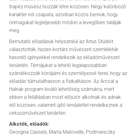
trapéz művész hozzák létre közösen. Négy különböző
karakter női csapata, azonban közös bennük, hogy
önmagukat legteljesebb módon a levegőben találják
meg.
Bemutató előadásuk helyszínéül az Artus Stúdiót
választották, hiszen kortárs művészeti szemléletük
hasonló igényekkel rendelkezik az előadóművészet
területén. Témájukat a lehető legalaposabban
szándékozzák körüljárni és személyessé tenni, hogy az
előadás túlmutathasson a fizikalitáson. Az Arccal a
Halnak program kiváló lehetőség számukra, mert
ebben a felállásban most először alkotnak és adnak
elő közösen, valamint újító lendülettel rendelkeznek a
cirkuszművészet területén.
Alkotók, előadók:
Georgina Cassels, Marta Matovelle, Podmaniczky