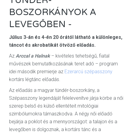
TÜNDÉR-
BOSZORKÁNYOK A
LEVEGŐBEN -
Július 3-án és 4-én 20 órától látható a különleges,
táncot és akrobatikát ötvöző előadás.
Az
Arccal a Halnak
– kivételes tehetségű, fiatal
művészek bemutatkozásának teret adó – program
idei második premierje az
Ezerarcú szépasszony
kortárs légtánc előadás.
Az előadás a magyar tündér-boszorkány, a
Szépasszony legendáját felelevenítve járja körbe a női
szerep belső és külső ellentéteit mitológiai
szimbólumokra támaszkodva. A négy női előadó
bejárja a poklot és a mennyországot: a talajon és a
levegőben is dolgoznak, a kortárs tánc és a