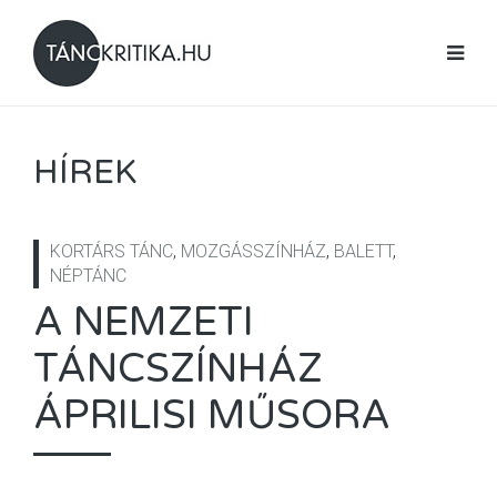
HÍREK
KORTÁRS TÁNC
,
MOZGÁSSZÍNHÁZ
,
BALETT
,
NÉPTÁNC
A NEMZETI
TÁNCSZÍNHÁZ
ÁPRILISI MŰSORA