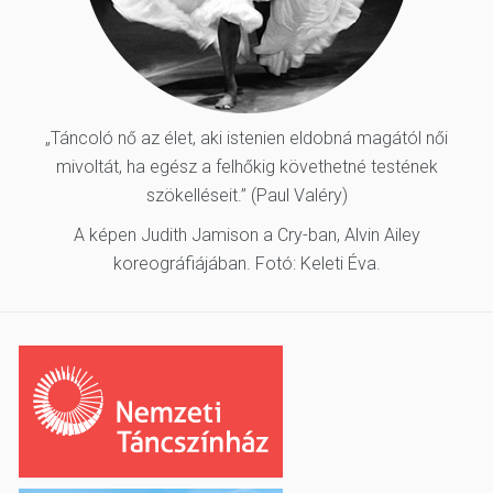
„Táncoló nő az élet, aki istenien eldobná magától női
mivoltát, ha egész a felhőkig követhetné testének
szökelléseit.” (Paul Valéry)
A képen Judith Jamison a Cry-ban, Alvin Ailey
koreográfiájában. Fotó: Keleti Éva.