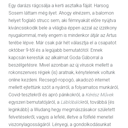
Egy darázs rágcsálja a kerti asztalka fáját. Harsog.
Sosem láttam még ilyet. Ahogy elnézem, a balomon
helyet foglaló strucc sem, aki fémnyakát előre nyújtva
kíváncsiskodik bele a világba éppen azzal az izzékony
nyugalommal, mely engem is mindenkor átjár az Artus
terébe lépve. Már csak pár hét választja el a csapatot
október 9-től és a legújabb bemutatótól. Ennek
kapcsán kerestük az alkalmat Goda Gáborral a
beszélgetésre. Mivel azonban az új vírusok mellett a
rokonszenves régiek (is) aratnak, kénytelenek voltunk
online kezdeni. Recsegő-ropogó, akadozó internet
mellett ejtettünk szót a nyárról, a folyamatos munkáról,
Covid-tesztekről és apró pánikokról, a
Kérész Művek
egyszeri bemutatójáról, a
Láblóbálók
ról, továbbá (és
leginkább) a Wudang hegy megmászásakor született
felvetésekről, vagyis a lefelé, illetve a fölfelé menetel
viszonylagosságáról. Lényegi, a gondolkodásunkat