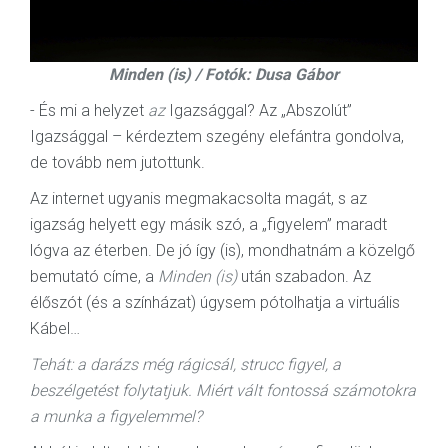
Minden (is) / Fotók: Dusa Gábor
- És mi a helyzet
az
Igazsággal? Az „Abszolút”
Igazsággal – kérdeztem szegény elefántra gondolva,
de tovább nem jutottunk.
Az internet ugyanis megmakacsolta magát, s az
igazság helyett egy másik szó, a „figyelem” maradt
lógva az éterben. De jó így (is), mondhatnám a közelgő
bemutató címe, a
Minden (is)
után szabadon. Az
élőszót (és a színházat) úgysem pótolhatja a virtuális
Kábel…
Tehát: a darázs még rágicsál, strucc figyel, a
beszélgetést folytatjuk. Miért vált fontossá számotokra
a munka a figyelemmel?