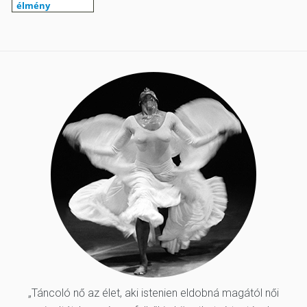
„Táncoló nő az élet, aki istenien eldobná magától női