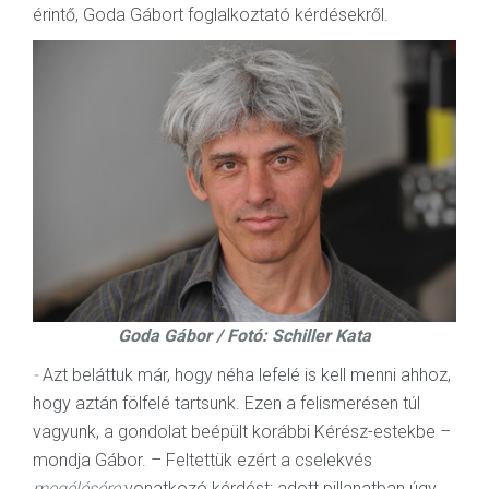
érintő, Goda Gábort foglalkoztató kérdésekről.
Goda Gábor / Fotó: Schiller Kata
-
Azt beláttuk már, hogy néha lefelé is kell menni ahhoz,
hogy aztán fölfelé tartsunk. Ezen a felismerésen túl
vagyunk, a gondolat beépült korábbi Kérész-estekbe –
mondja Gábor. – Feltettük ezért a cselekvés
megélésére
vonatkozó kérdést: adott pillanatban úgy