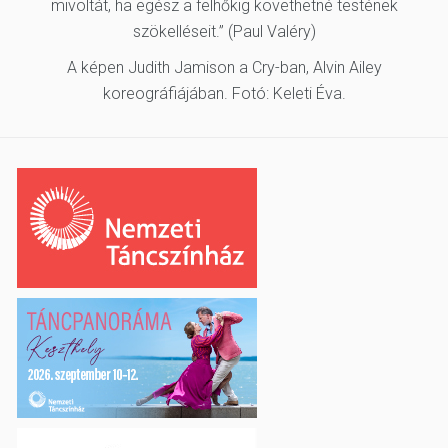
mivoltát, ha egész a felhőkig követhetné testének
szökelléseit.” (Paul Valéry)
A képen Judith Jamison a Cry-ban, Alvin Ailey
koreográfiájában. Fotó: Keleti Éva.