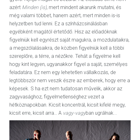
azért
Minden (is)
, mert mindent akarunk mutatni, és
még valami többet, hanem azért, mert minden is-is
helyzetben tud lenni. Ez a színházcsinálásban
egyébként magától értetődő. Hisz az előadóknak
figyelniük kell egyrészt saját magukra, a mozdulataikra,
a megszólalásaikra, de közben figyelniük kell a többi
szereplőre, a térre, a nézőkre. Tehát a figyelme kell
hogy kint legyen, ugyanakkor figyel a saját, személyes
feladatára. Ez nem egy lehetetlen vállalkozás, de
legtöbbször nem veszik észre az emberek, hogy erre a
képesek. S ha ezt nem tudatosan művelik, akkor az
zagyvasághoz, figyelmetlenséghez vezet a
hétköznapokban. Kicsit koncentrál, kicsit kifelé megy,
kicsit erre, kicsit arra… A
vagy-vagy
ban ugrálnak...