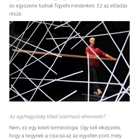
és egyszerre tudnak figyelni mindenkire. Ez az előadás
része.
Az egyhegyűség tőled származó elnevezés?
Nem, ez egy keleti terminológia. Úgy kell elképzelni,
hogy a hegynek a csúcsa az az egyetlen pont, mely