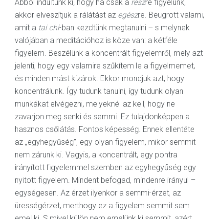
Abból indultunk ki, hogy ha csak a
rész
re figyelünk,
akkor elveszítjük a rálátást az
egész
re. Beugrott valami,
amit a
tai chi
-ban kezdtünk megtanulni – s melynek
valójában a meditációhoz is köze van: a kétféle
figyelem. Beszélünk a koncentrált figyelemről, mely azt
jelenti, hogy egy valamire szűkítem le a figyelmemet,
és minden mást kizárok. Ekkor mondjuk azt, hogy
koncentrálunk. Így tudunk tanulni, így tudunk olyan
munkákat elvégezni, melyeknél az kell, hogy ne
zavarjon meg senki és semmi. Ez tulajdonképpen a
hasznos csőlátás. Fontos képesség. Ennek ellentéte
az „egyhegyűség”, egy olyan figyelem, mikor semmit
nem zárunk ki. Vagyis, a koncentrált, egy pontra
irányított figyelemmel szemben az egyhegyűség egy
nyitott figyelem. Mindent befogad, mindenre irányul –
egységesen. Az érzet ilyenkor a semmi-érzet, az
ürességérzet, merthogy ez a figyelem semmit sem
emel ki. S mivel külön nem emelünk ki semmit, azért