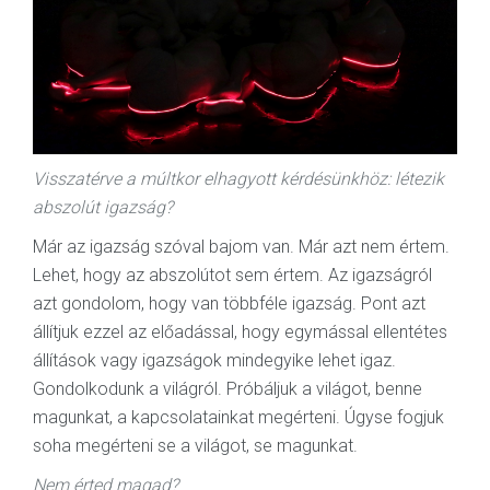
Visszatérve a múltkor elhagyott kérdésünkhöz: létezik
abszolút igazság?
Már az igazság szóval bajom van. Már azt nem értem.
Lehet, hogy az abszolútot sem értem. Az igazságról
azt gondolom, hogy van többféle igazság. Pont azt
állítjuk ezzel az előadással, hogy egymással ellentétes
állítások vagy igazságok mindegyike lehet igaz.
Gondolkodunk a világról. Próbáljuk a világot, benne
magunkat, a kapcsolatainkat megérteni. Úgyse fogjuk
soha megérteni se a világot, se magunkat.
Nem érted magad?