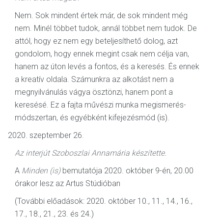
Nem. Sok mindent értek már, de sok mindent még
nem. Minél többet tudok, annál többet nem tudok. De
attól, hogy ez nem egy beteljesíthető dolog, azt
gondolom, hogy ennek megint csak nem célja van,
hanem az úton levés a fontos, és a keresés. És ennek
a kreatív oldala. Számunkra az alkotást nem a
megnyilvánulás vágya ösztönzi, hanem pont a
keresésé. Ez a fajta művészi munka megismerés-
módszertan, és egyébként kifejezésmód (is).
szeptember 26.
Az interjút Szoboszlai Annamária készítette.
A
Minden (is)
bemutatója 2020. október 9-én, 20.00
órakor lesz az Artus Stúdióban
(További előadások: 2020. október 10., 11., 14., 16.,
17., 18., 21., 23. és 24.)