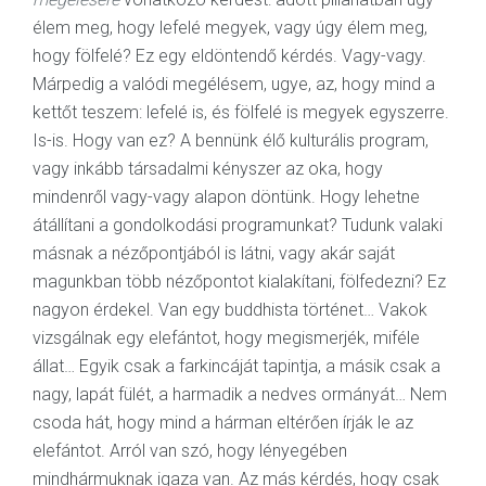
élem meg, hogy lefelé megyek, vagy úgy élem meg,
hogy fölfelé? Ez egy eldöntendő kérdés. Vagy-vagy.
Márpedig a valódi megélésem, ugye, az, hogy mind a
kettőt teszem: lefelé is, és fölfelé is megyek egyszerre.
Is-is. Hogy van ez? A bennünk élő kulturális program,
vagy inkább társadalmi kényszer az oka, hogy
mindenről vagy-vagy alapon döntünk. Hogy lehetne
átállítani a gondolkodási programunkat? Tudunk valaki
másnak a nézőpontjából is látni, vagy akár saját
magunkban több nézőpontot kialakítani, fölfedezni? Ez
nagyon érdekel. Van egy buddhista történet… Vakok
vizsgálnak egy elefántot, hogy megismerjék, miféle
állat… Egyik csak a farkincáját tapintja, a másik csak a
nagy, lapát fülét, a harmadik a nedves ormányát… Nem
csoda hát, hogy mind a hárman eltérően írják le az
elefántot. Arról van szó, hogy lényegében
mindhármuknak igaza van. Az más kérdés, hogy csak