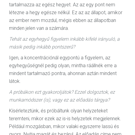
tartalmazza az egész hegyet. Az az egy pont nem
létezne a hegy egésze nélkül. Ez az az állapot, amikor
az ember nem mozdul, mégis ebben az állapotban
minden jelen van a számára.
Tehát az egyhegyű figyelem inkább kifelé irányuló, a
másik pedig inkább pontszerű?
Igen, a koncentrációnál egypontú a figyelem, az
egyhegyűségnél pedig olyan, mintha ráállnék erre a
mindent tartalmazó pontra, ahonnan aztán mindent
látok.
A próbákon ezt gyakoroljátok? Ezzel dolgoztok, ez
munkamódszer (is), vagy ez az előadás tárgya?
Kísérleteztünk, és próbáltunk olyan helyzeteket
teremteni, mikor ezek az is-is helyzetek megjelennek.
Például mozgásban, mikor valaki egyszerre lassú és
gyors. Nyitja magát és bezárul. Az előadás címe nem