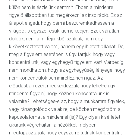
külön nem is észlelünk semmit. Ebben a mindenre
figyelő állapotban tud megérkezni az inspiráció. Ez az
állapot engedi, hogy bármi beszüremkedhessen a
világból, s egyszer csak kiemelkedjen. Ezek váratlan
dolgok, nem a mi fejünkből születik, nem egy
kikövetkeztetett valami, hanem egy ihletett pillanat. De,
még a figyelem esetében is úgy tartjuk, hogy vagy
koncentrálunk, vagy egyhegyű figyelem van! Márpedig
nem mondhatom, hogy az egyhegyűség lényege, hogy
nem koncentrálok semmire! Ez nem igaz. Az
előadásban ezért megkérdezzük, hogy lehet-e úgy
mindenre figyelni, hogy közben koncentrálunk is
valamire? Lehetséges-e az, hogy a munkámra figyelek,
vagy ráhangolódok valakire, de közben megőrzöm a
kapcsolatomat a mindennel (is)? Egy olyan kísérletet
akarunk végrehajtani a nézőkkel, melyben
megtapasztalják, hogy egyszerre tudnak koncentrálni,