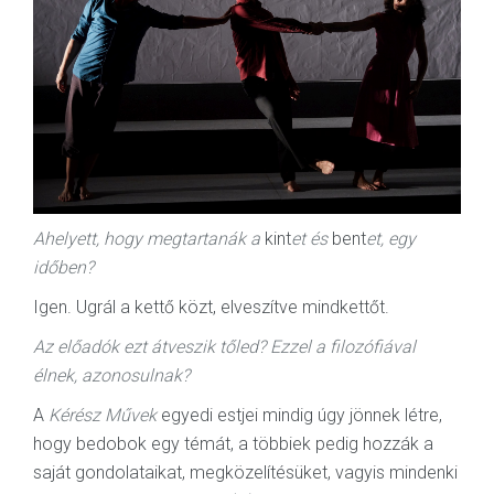
Ahelyett, hogy megtartanák a
kint
et és
bent
et, egy
időben?
Igen. Ugrál a kettő közt, elveszítve mindkettőt.
Az előadók ezt átveszik tőled? Ezzel a filozófiával
élnek, azonosulnak?
A
Kérész Művek
egyedi estjei mindig úgy jönnek létre,
hogy bedobok egy témát, a többiek pedig hozzák a
saját gondolataikat, megközelítésüket, vagyis mindenki