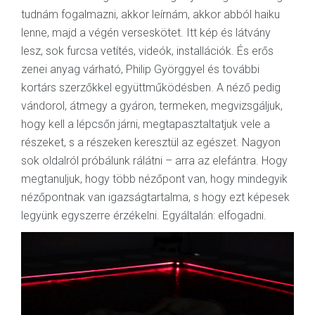
tudnám fogalmazni, akkor leírnám, akkor abból haiku
lenne, majd a végén verseskötet. Itt kép és látvány
lesz, sok furcsa vetítés, videók, installációk. És erős
zenei anyag várható, Philip Györggyel és további
kortárs szerzőkkel együttműködésben. A néző pedig
vándorol, átmegy a gyáron, termeken, megvizsgáljuk,
hogy kell a lépcsőn járni, megtapasztaltatjuk vele a
részeket, s a részeken keresztül az egészet. Nagyon
sok oldalról próbálunk rálátni – arra az elefántra. Hogy
megtanuljuk, hogy több nézőpont van, hogy mindegyik
nézőpontnak van igazságtartalma, s hogy ezt képesek
legyünk egyszerre érzékelni. Egyáltalán: elfogadni.