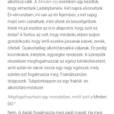
alkotóvá válik. A
Minden (is)
esetében úgy kezdtük,
hogy elmentünk Ladánybenére. Két napra elvonultunk.
Én elmondtam, mi van az én fejemben, s két napig
mást sem csináltunk, mint ültünk és beszélgettünk.
Kinek mi jut eszébe az is-is állapotról, hogy szól ez
őróla? A fontos az volt, hogy mindenki ebben tudjon
gondolkodni, hogy erről eszébe jussanak képek, zenék,
ötletek. Gyakorlatilag alkotótársakká váljanak. Én pedig
koordinálok, irányítok, egységbe rendezek. A szereplők
részekben megfogalmazzák az egész kérdésfelvetést,
amit aztán én rakok össze egy nagy egésszé, mely
szintén ezt fogalmazza meg. Fraktálszerűen
dolgozunk. Tulajdonképpen ez egy fraktál- és
alkotótárs-módszer.
Megfogalmazható egy mondatban, miről szól a
Minden
(is)
?
Nem. A darab fogalmazza meg saját magát. Ha meg