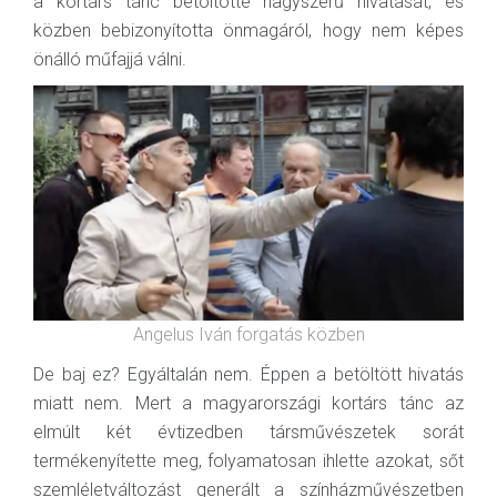
a kortárs tánc betöltötte nagyszerű hivatását, és
közben bebizonyította önmagáról, hogy nem képes
önálló műfajjá válni.
Angelus Iván forgatás közben
De baj ez? Egyáltalán nem. Éppen a betöltött hivatás
miatt nem. Mert a magyarországi kortárs tánc az
elmúlt két évtizedben társművészetek sorát
termékenyítette meg, folyamatosan ihlette azokat, sőt
szemléletváltozást generált a színházművészetben