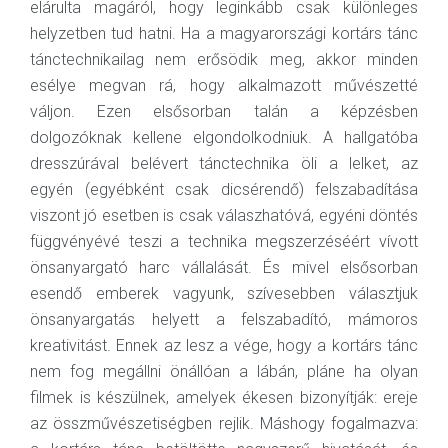
elárulta magáról, hogy leginkább csak különleges
helyzetben tud hatni. Ha a magyarországi kortárs tánc
tánctechnikailag nem erősödik meg, akkor minden
esélye megvan rá, hogy alkalmazott művészetté
váljon. Ezen elsősorban talán a képzésben
dolgozóknak kellene elgondolkodniuk. A hallgatóba
dresszúrával belévert tánctechnika öli a lelket, az
egyén (egyébként csak dicsérendő) felszabadítása
viszont jó esetben is csak válaszhatóvá, egyéni döntés
függvényévé teszi a technika megszerzéséért vívott
önsanyargató harc vállalását. És mivel elsősorban
esendő emberek vagyunk, szívesebben választjuk
önsanyargatás helyett a felszabadító, mámoros
kreativitást. Ennek az lesz a vége, hogy a kortárs tánc
nem fog megállni önállóan a lábán, pláne ha olyan
filmek is készülnek, amelyek ékesen bizonyítják: ereje
az összművészetiségben rejlik. Máshogy fogalmazva: