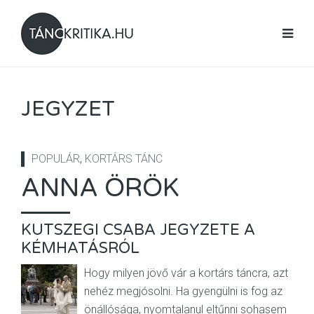
JEGYZET
POPULÁR
,
KORTÁRS TÁNC
ANNA ÖRÖK
KUTSZEGI CSABA JEGYZETE A
KÉMHATÁSRÓL
Hogy milyen jövő vár a kortárs táncra, azt
nehéz megjósolni. Ha gyengülni is fog az
önállósága, nyomtalanul eltűnni sohasem