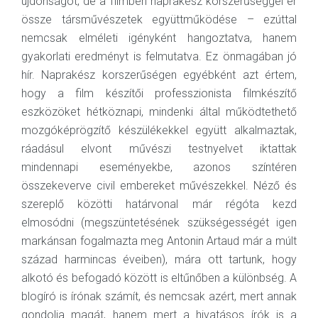
újdonságot, de a filmben naprakész korszerűséggel ér
össze társművészetek együttműködése – ezúttal
nemcsak elméleti igényként hangoztatva, hanem
gyakorlati eredményt is felmutatva. Ez önmagában jó
hír. Naprakész korszerűségen egyébként azt értem,
hogy a film készítői professzionista filmkészítő
eszközöket hétköznapi, mindenki által működtethető
mozgóképrögzítő készülékekkel együtt alkalmaztak,
ráadásul elvont művészi testnyelvet iktattak
mindennapi eseményekbe, azonos színtéren
összekeverve civil embereket művészekkel. Néző és
szereplő közötti határvonal már régóta kezd
elmosódni (megszüntetésének szükségességét igen
markánsan fogalmazta meg Antonin Artaud már a múlt
század harmincas éveiben), mára ott tartunk, hogy
alkotó és befogadó között is eltűnőben a különbség. A
blogíró is írónak számít, és nemcsak azért, mert annak
gondolja magát, hanem mert a hivatásos írók is a