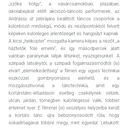
„szőke hölgy", a vásárcsarnokban, plázában,
iskolabejárat előtt akciózó-táncoló performerek, az
Andrássy út zebrájára beállított táncos csoportok a
különböző minőségű, módú és nézőpontokból felvett
képeken különleges jelentőséget és hangsúlyt kapnak.
A kicsi „helikopter" mozgatta kamera képes a nézőt „a
háztetők fölé emelni", és így másodpercek alatt
valóban parányinak látjuk létünket, nyüzsgésünket. A
színpadi látványtól, a színpadi fogalmazásmódtól (is)
elvárt „elemelkedettség" a filmen egy ügyes technikai
eszközzel gombnyomásra elérhető, és a
mozgásszínvonal, a tánctechnika, amit egy
kortárstánc-előadáson esetleg csekélynek vélünk,
utcán, járdán, tömegben különlegessé válik, többlet
értelmet nyer. E filmmel (is) veszélyes helyzetbe került
a kortárs tánc: újra bebizonyosodott róla, hogy
sokadmagával többre megy, mint egyedül. Lebukott: