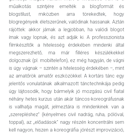
műalkotás szintjére emelték a blogformát és
blogstílust, miközben arra törekedtek, hogy
blogregényeik életszerűnek, valódinak hassanak. Aztán
rájöttek: akkor járnak a legjobban, ha valódi blogot
írnak vagy lopnak, és azt adják ki. A professzionista
filmkészítők a hitelesség érdekében mindenki által
megszerezhető, ma már filléres készülékekkel
dolgoznak (pl. mobiltelefon), ez még hagyján, de vágni
is úgy vágnak – szintén a hitelesség érdekében –, mint
az amatőrök amatőr eszközökkel. A kortárs tánc egy
jelentős vonulatának alkalmazott tánctechnikája pedig
úgy lájtosodik, hogy bármelyik jó mozgású civil fiatal
néhány hetes kurzus után akár táncos-koreográfusnak
is vallhatja magát, jelmeztára is mindenkinek van a
„szerepléshez" (kényelmes civil nadrág, ruha, pólóval,
toppal), az „előadások" nagy részén koncentrálni sem
kell nagyon, hiszen a koreográfia jórészt improvizáció,