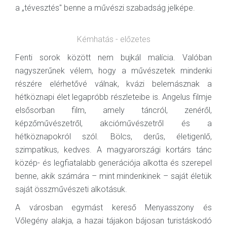
a „tévesztés" benne a művészi szabadság jelképe.
Kémhatás - előzetes
Fenti sorok között nem bujkál malícia. Valóban
nagyszerűnek vélem, hogy a művészetek mindenki
részére elérhetővé válnak, kvázi belemásznak a
hétköznapi élet legapróbb részleteibe is. Angelus filmje
elsősorban film, amely táncról, zenéről,
képzőművészetről, akcióművészetről és a
hétköznapokról szól. Bölcs, derűs, életigenlő,
szimpatikus, kedves. A magyarországi kortárs tánc
közép- és legfiatalabb generációja alkotta és szerepel
benne, akik számára – mint mindenkinek – saját életük
saját összművészeti alkotásuk.
A városban egymást kereső Menyasszony és
Vőlegény alakja, a hazai tájakon bájosan turistáskodó