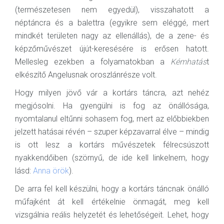
(természetesen nem egyedül), visszahatott a
néptáncra és a balettra (egyikre sem eléggé, mert
mindkét területen nagy az ellenállás), de a zene- és
képzőművészet újút-keresésére is erősen hatott.
Mellesleg ezekben a folyamatokban a
Kémhatás
t
elkészítő Angelusnak oroszlánrésze volt.
Hogy milyen jövő vár a kortárs táncra, azt nehéz
megjósolni. Ha gyengülni is fog az önállósága,
nyomtalanul eltűnni sohasem fog, mert az előbbiekben
jelzett hatásai révén – szuper képzavarral élve – mindig
is ott lesz a kortárs művészetek félrecsúszott
nyakkendőiben (szörnyű, de ide kell linkelnem, hogy
lásd:
Anna örök
).
De arra fel kell készülni, hogy a kortárs táncnak önálló
műfajként át kell értékelnie önmagát, meg kell
vizsgálnia reális helyzetét és lehetőségeit. Lehet, hogy