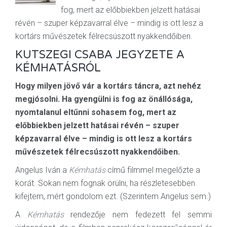
fog, mert az előbbiekben jelzett hatásai
révén – szuper képzavarral élve – mindig is ott lesz a
kortárs művészetek félrecsúszott nyakkendőiben.
KUTSZEGI CSABA JEGYZETE A
KÉMHATÁSRÓL
Hogy milyen jövő vár a kortárs táncra, azt nehéz
megjósolni. Ha gyengülni is fog az önállósága,
nyomtalanul eltűnni sohasem fog, mert az
előbbiekben jelzett hatásai révén – szuper
képzavarral élve – mindig is ott lesz a kortárs
művészetek félrecsúszott nyakkendőiben.
Angelus Iván a
Kémhatás
című filmmel megelőzte a
korát. Sokan nem fognak örülni, ha részletesebben
kifejtem, mért gondolom ezt. (Szerintem Angelus sem.)
A
Kémhatás
rendezője nem fedezett fel semmi