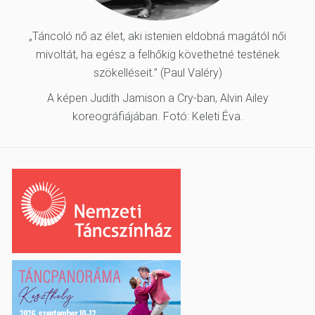
„Táncoló nő az élet, aki istenien eldobná magától női
mivoltát, ha egész a felhőkig követhetné testének
szökelléseit.” (Paul Valéry)
A képen Judith Jamison a Cry-ban, Alvin Ailey
koreográfiájában. Fotó: Keleti Éva.