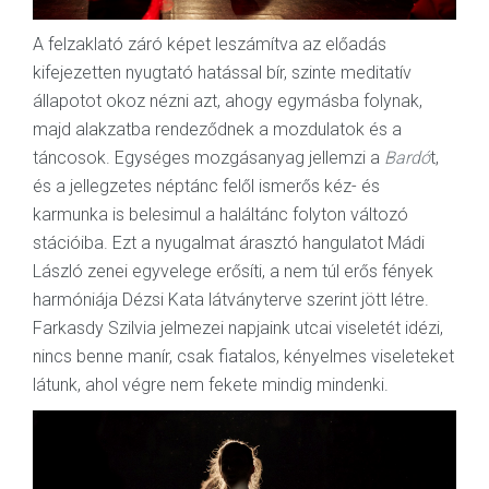
A felzaklató záró képet leszámítva az előadás
kifejezetten nyugtató hatással bír, szinte meditatív
állapotot okoz nézni azt, ahogy egymásba folynak,
majd alakzatba rendeződnek a mozdulatok és a
táncosok. Egységes mozgásanyag jellemzi a
Bardó
t,
és a jellegzetes néptánc felől ismerős kéz- és
karmunka is belesimul a haláltánc folyton változó
stációiba. Ezt a nyugalmat árasztó hangulatot Mádi
László zenei egyvelege erősíti, a nem túl erős fények
harmóniája Dézsi Kata látványterve szerint jött létre.
Farkasdy Szilvia jelmezei napjaink utcai viseletét idézi,
nincs benne manír, csak fiatalos, kényelmes viseleteket
látunk, ahol végre nem fekete mindig mindenki.