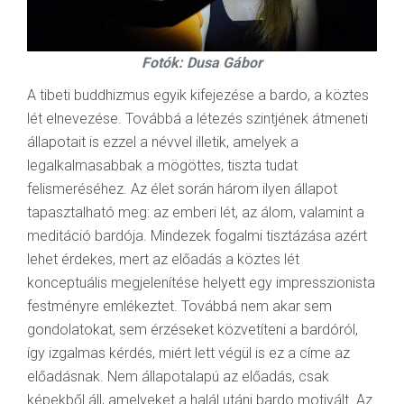
Fotók: Dusa Gábor
A tibeti buddhizmus egyik kifejezése a bardo, a köztes
lét elnevezése. Továbbá a létezés szintjének átmeneti
állapotait is ezzel a névvel illetik, amelyek a
legalkalmasabbak a mögöttes, tiszta tudat
felismeréséhez. Az élet során három ilyen állapot
tapasztalható meg: az emberi lét, az álom, valamint a
meditáció bardója. Mindezek fogalmi tisztázása azért
lehet érdekes, mert az előadás a köztes lét
konceptuális megjelenítése helyett egy impresszionista
festményre emlékeztet. Továbbá nem akar sem
gondolatokat, sem érzéseket közvetíteni a bardóról,
így izgalmas kérdés, miért lett végül is ez a címe az
előadásnak. Nem állapotalapú az előadás, csak
képekből áll, amelyeket a halál utáni bardo motivált. Az