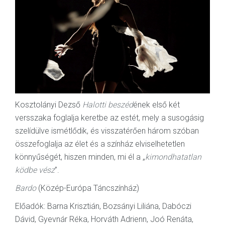
Kosztolányi Dezső
Halotti beszéd
ének első két
versszaka foglalja keretbe az estét, mely a susogásig
szelídülve ismétlődik, és visszatérően három szóban
összefoglalja az élet és a színház elviselhetetlen
könnyűségét, hiszen minden, mi él a „
kimondhatatlan
ködbe vész
”.
Bardo
(Közép-Európa Táncszínház)
Előadók: Barna Krisztián, Bozsányi Liliána, Dabóczi
Dávid, Gyevnár Réka, Horváth Adrienn, Joó Renáta,