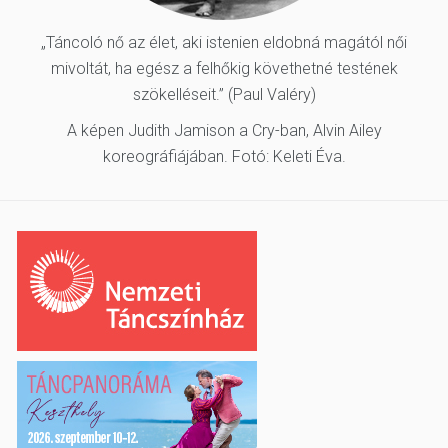
„Táncoló nő az élet, aki istenien eldobná magától női
mivoltát, ha egész a felhőkig követhetné testének
szökelléseit.” (Paul Valéry)
A képen Judith Jamison a Cry-ban, Alvin Ailey
koreográfiájában. Fotó: Keleti Éva.