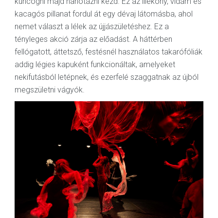
kuncogni majd hahotázni kezd. Ez az illékony, vidám és
kacagós pillanat fordul át egy dévaj látomásba, ahol
nemet választ a lélek az újjászületéshez. Ez a
tényleges akció zárja az előadást. A háttérben
fellógatott, áttetsző, festésnél használatos takarófóliák
addig légies kapuként funkcionáltak, amelyeket
nekifutásból letépnek, és ezerfelé szaggatnak az újból
megszületni vágyók.