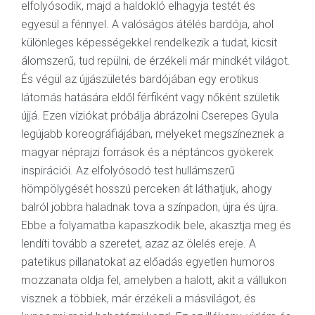
elfolyósodik, majd a haldokló elhagyja testét és
egyesül a fénnyel. A valóságos átélés bardója, ahol
különleges képességekkel rendelkezik a tudat, kicsit
álomszerű, tud repülni, de érzékeli már mindkét világot.
És végül az újjászületés bardójában egy erotikus
látomás hatására eldől férfiként vagy nőként születik
újjá. Ezen víziókat próbálja ábrázolni Cserepes Gyula
legújabb koreográfiájában, melyeket megszíneznek a
magyar néprajzi források és a néptáncos gyökerek
inspirációi. Az elfolyósodó test hullámszerű
hömpölygését hosszú perceken át láthatjuk, ahogy
balról jobbra haladnak tova a színpadon, újra és újra.
Ebbe a folyamatba kapaszkodik bele, akasztja meg és
lendíti tovább a szeretet, azaz az ölelés ereje. A
patetikus pillanatokat az előadás egyetlen humoros
mozzanata oldja fel, amelyben a halott, akit a vállukon
visznek a többiek, már érzékeli a másvilágot, és