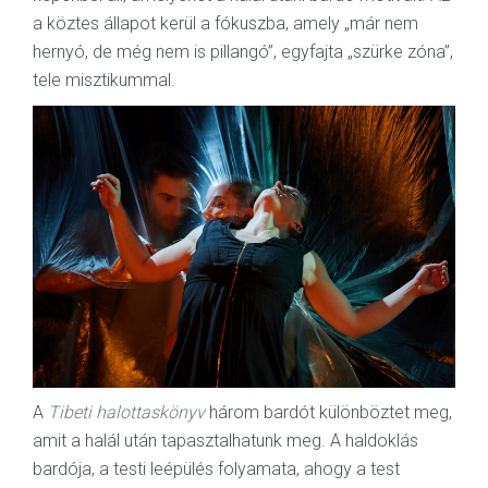
a köztes állapot kerül a fókuszba, amely „már nem
hernyó, de még nem is pillangó”, egyfajta „szürke zóna”,
tele misztikummal.
A
Tibeti halottaskönyv
három bardót különböztet meg,
amit a halál után tapasztalhatunk meg. A haldoklás
bardója, a testi leépülés folyamata, ahogy a test