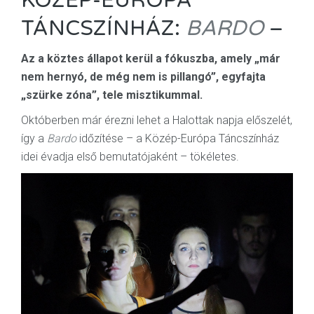
KÖZÉP-EURÓPA
TÁNCSZÍNHÁZ:
BARDO
–
Az a köztes állapot kerül a fókuszba, amely „már
nem hernyó, de még nem is pillangó”, egyfajta
„szürke zóna”, tele misztikummal.
Októberben már érezni lehet a Halottak napja előszelét,
így a
Bardo
időzítése – a Közép-Európa Táncszínház
idei évadja első bemutatójaként – tökéletes.