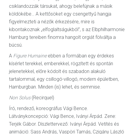
csiklandozzák társukat, ahogy belefújnak a másik
köldökébe… A kettősöket egy csengettyű hangja
figyelmezteti a nézők érkezésére, mire is
kibontakoznak „elfoglaltságukból”, s az Elbphilharmonie
Hamburg tereiben finomra hangolt orgiát fölváltja a
búcsú.
A
Figure Humaine
ebben a formában egy érdekes
kísérlet terekkel, emberekkel, rögzített és spontán
jelenetekkel, előre kódolt és szabadon alakuló
tartalommal, egy csillogó-villogó, modern épületben,
Hamburgban. Minden (is) lehet, és semmise.
Non Solus
(Recirquel)
Író, rendező, koreográfus Vági Bence.
Látványkoncepció: Vági Bence, Iványi Árpád. Zene:
Terjék Gábor. Díszlettervező: Iványi Árpád. Vetítés és
animáció: Sass András, Vaspöri Tamás, Czigány László