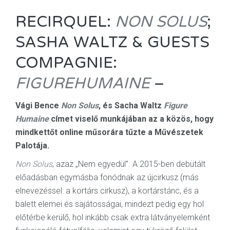
RECIRQUEL:
NON SOLUS
;
SASHA WALTZ & GUESTS
COMPAGNIE:
FIGUREHUMAINE
–
Vági Bence
Non Solus
, és Sacha Waltz
Figure
Humaine
címet viselő munkájában az a közös, hogy
mindkettőt online műsorára tűzte a Művészetek
Palotája.
Non Solus
, azaz „Nem egyedül”. A 2015-ben debütált
előadásban egymásba fonódnak az újcirkusz (más
elnevezéssel: a kortárs cirkusz), a kortárstánc, és a
balett elemei és sajátosságai, mindezt pedig egy hol
előtérbe kerülő, hol inkább csak extra látványelemként