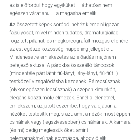
az is előfordul, hogy egyiküket – láthatóan nem
egészen váratlanul – a magasba emelik.
A
z összetett képek sorából nehéz kiemelni igazán
fajsúlyosat, mivel minden tudatos, dramaturgiailag
rögzített pillanat, és megkoreografált mozgás ellenére
az est egésze közösségi happening jelleget ölt.
Mindenesetre emlékezetes az előadás majdnem
befejező aktusa. A párokba összeálló táncosok
(mindenféle párt látni: fiú-lányt, lány-lányt, fiú-fiút…)
testközeli vizsgálódásba kezdenek. Félrecsúsznak
(olykor egészen lecsúsznak) a szépen kimunkált,
elegáns kosztümök/jelmezek. Ennél a jelenetnél,
emlékszem, az jutott eszembe, hogy valójában a
nézőket testesítik meg, s azt, amit a nézők most éppen
csinálnak vagy (legszívesebben) csinálnának. A kamera
(és mi) pedig meglessük őket, amint
belemarnak/nyúlnak egymásba, ahogy ölelik,