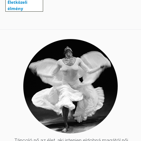
„Táncoló nő az élet, aki istenien eldobná magától női