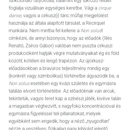
funkcionáló fátyolfólia, valamint egy tükröző felület
foglalja vizuálisan egységes keretbe. Vági a
cirque
danse
, vagyis a cirkusz(i) tánc műfaji megjelölést
használja az általa alapított társulat, a Recirquel
munkáira. Nem mintha fel kellene a
Non solus
t
címkézni, de annyi bizonyos, hogy az előadók (Illés
Renátó, Zsíros Gábor) valóban nem puszta cirkuszi
produkcióként hajtják végre mutatványaikat ég és föld
között, kötélen és lengő trapézon. Az újcirkusz-
előadásokban a bravúros teljesítmény mindig egy
(konkrét vagy szimbolikus) történetbe ágyazódik be, a
Non solus
esetében egy kvázi születés és egymásra
találás elvont történetébe. Az előadóknak van arcuk,
tekintetük, vagyis teret kap a színészi játék, kivéve talán
a magasban véghezvitt, s nagyfokú koncentrációval és
egymásra figyeléssel teli pillanatokat, melyek
egyébként sem engedik, hogy a néző „nyugodtan”
nézze a veszélyes, fizikailag nagy kihívást jelentő