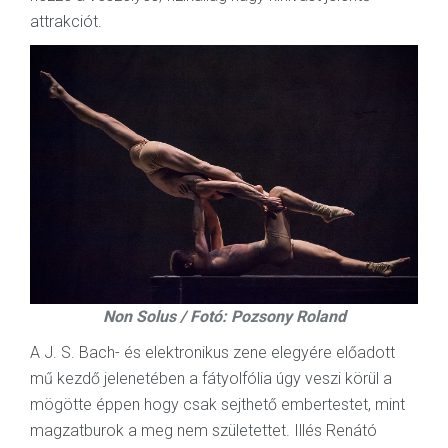
attrakciót.
Non Solus / Fotó: Pozsony Roland
A J. S. Bach- és elektronikus zene elegyére előadott
mű kezdő jelenetében a fátyolfólia úgy veszi körül a
mögötte éppen hogy csak sejthető embertestet, mint
magzatburok a meg nem születettet. Illés Renátó