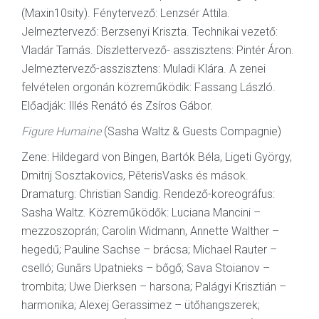
(Maxin10sity). Fénytervező: Lenzsér Attila.
Jelmeztervező: Berzsenyi Kriszta. Technikai vezető:
Vladár Tamás. Díszlettervező- asszisztens: Pintér Áron.
Jelmeztervező-asszisztens: Muladi Klára. A zenei
felvételen orgonán közreműködik: Fassang László.
Előadják: Illés Renátó és Zsíros Gábor.
Figure Humaine
(Sasha Waltz & Guests Compagnie)
Zene: Hildegard von Bingen, Bartók Béla, Ligeti György,
Dmitrij Sosztakovics, PēterisVasks és mások.
Dramaturg: Christian Sandig. Rendező-koreográfus:
Sasha Waltz. Közreműködők: Luciana Mancini –
mezzoszoprán; Carolin Widmann, Annette Walther –
hegedű; Pauline Sachse – brácsa; Michael Rauter –
cselló; Gunārs Upatnieks – bőgő; Sava Stoianov –
trombita; Uwe Dierksen – harsona; Palágyi Krisztián –
harmonika; Alexej Gerassimez – ütőhangszerek;