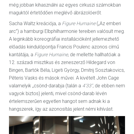
még jobban kihasználni az egyes cirkuszi számokban
maguktól értetődően meglévő ábrázolóerőt.
Sacha Waltz kreációja, a
Figure Humaine
(„Az emberi
arc”) a hamburgi Elbphilharmonie tereiben valósult meg.
A leginkább koreográfiai installációként jellemezhető
előadás kiindulópontja Francis Poulenc azonos című
kantátája, a
Figure Humaine
, de mellette hallhatóak a
12. századi misztikus és zeneszerző Hildegard von
Bingen, Bartók Béla, Ligeti György, Dmitrij Sosztakovics,
Pēteris Vasks és mások művei. A kivételt John Cage
valamelyik „csönd-darabja (talán a
4'33"
, de ebben nem
vagyok biztos) jelenti, mivel csönd-darab lévén
értelemszerűen egyetlen hangot sem adnak ki a
hangszerek, így az azonosítás jelent némi kihívást.