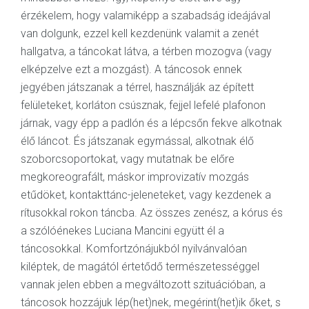
érzékelem, hogy valamiképp a szabadság ideájával
van dolgunk, ezzel kell kezdenünk valamit a zenét
hallgatva, a táncokat látva, a térben mozogva (vagy
elképzelve ezt a mozgást). A táncosok ennek
jegyében játszanak a térrel, használják az épített
felületeket, korláton csúsznak, fejjel lefelé plafonon
járnak, vagy épp a padlón és a lépcsőn fekve alkotnak
élő láncot. És játszanak egymással, alkotnak élő
szoborcsoportokat, vagy mutatnak be előre
megkoreografált, máskor improvizatív mozgás
etűdöket, kontakttánc-jeleneteket, vagy kezdenek a
rítusokkal rokon táncba. Az összes zenész, a kórus és
a szólóénekes Luciana Mancini együtt él a
táncosokkal. Komfortzónájukból nyilvánvalóan
kiléptek, de magától értetődő természetességgel
vannak jelen ebben a megváltozott szituációban, a
táncosok hozzájuk lép(het)nek, megérint(het)ik őket, s