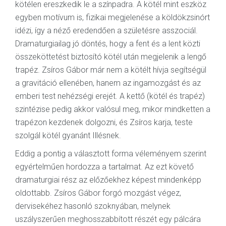
kötélen ereszkedik le a színpadra. A kötél mint eszköz
egyben motívum is, fizikai megjelenése a köldökzsinórt
idézi, így a néző eredendően a születésre asszociál.
Dramaturgiailag jó döntés, hogy a fent és a lent közti
összeköttetést biztosító kötél után megjelenik a lengő
trapéz. Zsíros Gábor már nem a kötélt hívja segítségül
a gravitáció ellenében, hanem az ingamozgást és az
emberi test nehézségi erejét. A kettő (kötél és trapéz)
szintézise pedig akkor valósul meg, mikor mindketten a
trapézon kezdenek dolgozni, és Zsíros karja, teste
szolgál kötél gyanánt Illésnek.
Eddig a pontig a választott forma véleményem szerint
egyértelműen hordozza a tartalmat. Az ezt követő
dramaturgiai rész az előzőekhez képest mindenképp
oldottabb. Zsíros Gábor forgó mozgást végez,
dervisekéhez hasonló szoknyában, melynek
uszályszerűen meghosszabbított részét egy pálcára