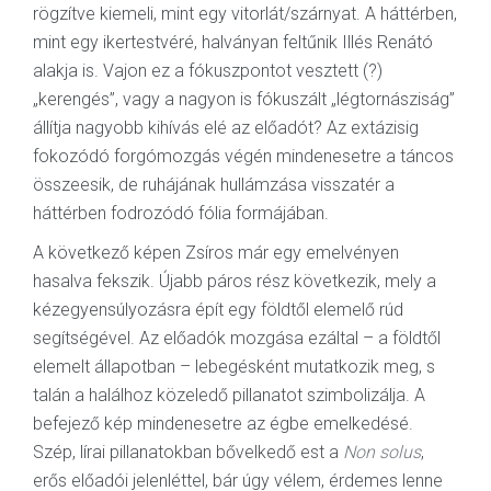
rögzítve kiemeli, mint egy vitorlát/szárnyat. A háttérben,
mint egy ikertestvéré, halványan feltűnik Illés Renátó
alakja is. Vajon ez a fókuszpontot vesztett (?)
„kerengés”, vagy a nagyon is fókuszált „légtornásziság”
állítja nagyobb kihívás elé az előadót? Az extázisig
fokozódó forgómozgás végén mindenesetre a táncos
összeesik, de ruhájának hullámzása visszatér a
háttérben fodrozódó fólia formájában.
A következő képen Zsíros már egy emelvényen
hasalva fekszik. Újabb páros rész következik, mely a
kézegyensúlyozásra épít egy földtől elemelő rúd
segítségével. Az előadók mozgása ezáltal – a földtől
elemelt állapotban – lebegésként mutatkozik meg, s
talán a halálhoz közeledő pillanatot szimbolizálja. A
befejező kép mindenesetre az égbe emelkedésé.
Szép, lírai pillanatokban bővelkedő est a
Non solus
,
erős előadói jelenléttel, bár úgy vélem, érdemes lenne