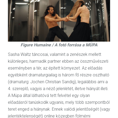
Figure Humaine / A fotó forrása a MÜPA
Sasha Waltz táncosai, valamint a zenészek mellett
különleges, harmadik partner ebben az összművészeti
eseményben a tér, az épített környezet. Az előadás
egyébként dramaturgiailag is három fő részre osztható
(dramaturg: Jochen Christian Sandig), legalábbis ami a
4. szereplő, vagyis a néző jelenlétét, illetve hiányát illeti.
A Müpa által láthatóvá tett felvétel egy olyan
előadásról tanúskodik ugyanis, mely több szempontból
teret enged a hiánynak. Ennek valódi jelentőségét (vagy
jelentéktelenségét) online közegben fölmérni