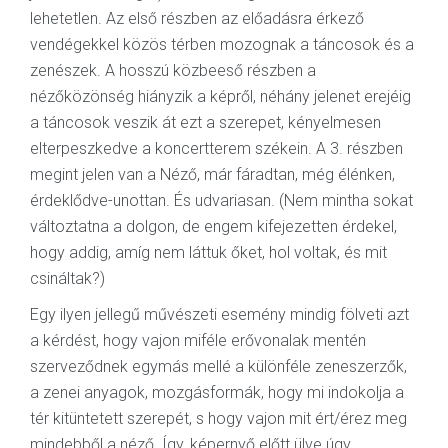
lehetetlen. Az első részben az előadásra érkező
vendégekkel közös térben mozognak a táncosok és a
zenészek. A hosszú közbeeső részben a
nézőközönség hiányzik a képről, néhány jelenet erejéig
a táncosok veszik át ezt a szerepet, kényelmesen
elterpeszkedve a koncertterem székein. A 3. részben
megint jelen van a Néző, már fáradtan, még élénken,
érdeklődve-unottan. És udvariasan. (Nem mintha sokat
változtatna a dolgon, de engem kifejezetten érdekel,
hogy addig, amíg nem láttuk őket, hol voltak, és mit
csináltak?)
Egy ilyen jellegű művészeti esemény mindig fölveti azt
a kérdést, hogy vajon miféle erővonalak mentén
szerveződnek egymás mellé a különféle zeneszerzők,
a zenei anyagok, mozgásformák, hogy mi indokolja a
tér kitüntetett szerepét, s hogy vajon mit ért/érez meg
mindebből a néző. Így, képernyő előtt ülve úgy