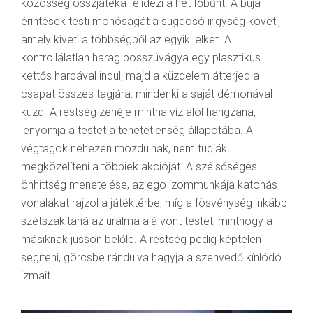
közösség összjátéka felidézi a hét főbűnt. A buja
érintések testi mohóságát a sugdosó irigység követi,
amely kiveti a többségből az egyik lelket. A
kontrollálatlan harag bosszúvágya egy plasztikus
kettős harcával indul, majd a küzdelem átterjed a
csapat összes tagjára: mindenki a saját démonával
küzd. A restség zenéje mintha víz alól hangzana,
lenyomja a testet a tehetetlenség állapotába. A
végtagok nehezen mozdulnak, nem tudják
megközelíteni a többiek akcióját. A szélsőséges
önhittség menetelése, az ego izommunkája katonás
vonalakat rajzol a játéktérbe, míg a fösvénység inkább
szétszakítaná az uralma alá vont testet, minthogy a
másiknak jusson belőle. A restség pedig képtelen
segíteni, görcsbe rándulva hagyja a szenvedő kínlódó
izmait.