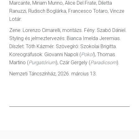
Marcante, Miriam Munno, Alice Del Frate, Diletta
Ranuzzi, Rudisch Boglárka, Francesco Totaro, Vincze
Lotár.
Zene: Lorenzo Cimarelli, montázs. Fény: Szabó Dániel.
Styling és jelmeztervezés: Bianca Imelda Jeremias.
Díszlet: Tóth Kázmér. Szövegíró: Szokolai Brigitta.
Koreográfusok: Giovanni Napoli (
Pokol
), Thomas
Martino (
Purgatórium
), Czár Gergely (
Paradicsom
).
Nemzeti Táncszínház, 2026. március 13.