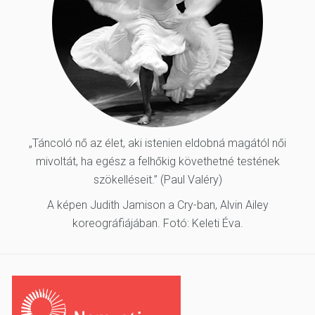
„Táncoló nő az élet, aki istenien eldobná magától női
mivoltát, ha egész a felhőkig követhetné testének
szökelléseit.” (Paul Valéry)
A képen Judith Jamison a Cry-ban, Alvin Ailey
koreográfiájában. Fotó: Keleti Éva.