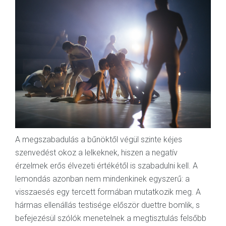
A megszabadulás a bűnöktől végül szinte kéjes
szenvedést okoz a lelkeknek, hiszen a negatív
érzelmek erős élvezeti értékétől is szabadulni kell. A
lemondás azonban nem mindenkinek egyszerű: a
visszaesés egy tercett formában mutatkozik meg. A
hármas ellenállás testisége először duettre bomlik, s
befejezésül szólók menetelnek a megtisztulás felsőbb