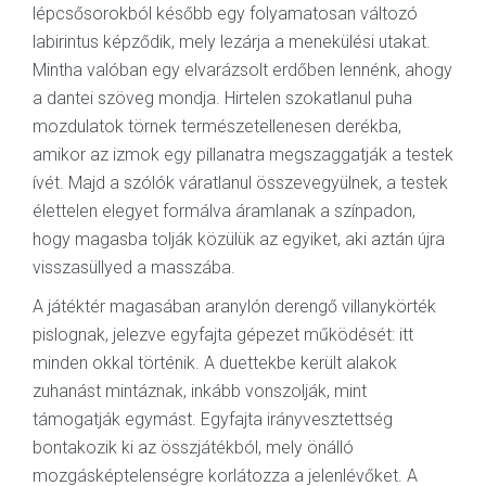
lépcsősorokból később egy folyamatosan változó
labirintus képződik, mely lezárja a menekülési utakat.
Mintha valóban egy elvarázsolt erdőben lennénk, ahogy
a dantei szöveg mondja. Hirtelen szokatlanul puha
mozdulatok törnek természetellenesen derékba,
amikor az izmok egy pillanatra megszaggatják a testek
ívét. Majd a szólók váratlanul összevegyülnek, a testek
élettelen elegyet formálva áramlanak a színpadon,
hogy magasba tolják közülük az egyiket, aki aztán újra
visszasüllyed a masszába.
A játéktér magasában aranylón derengő villanykörték
pislognak, jelezve egyfajta gépezet működését: itt
minden okkal történik. A duettekbe került alakok
zuhanást mintáznak, inkább vonszolják, mint
támogatják egymást. Egyfajta irányvesztettség
bontakozik ki az összjátékból, mely önálló
mozgásképtelenségre korlátozza a jelenlévőket. A