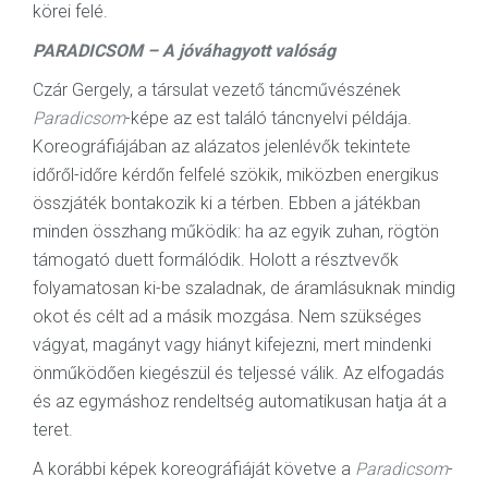
körei felé.
PARADICSOM – A jóváhagyott valóság
Czár Gergely, a társulat vezető táncművészének
Paradicsom
-képe az est találó táncnyelvi példája.
Koreográfiájában az alázatos jelenlévők tekintete
időről-időre kérdőn felfelé szökik, miközben energikus
összjáték bontakozik ki a térben. Ebben a játékban
minden összhang működik: ha az egyik zuhan, rögtön
támogató duett formálódik. Holott a résztvevők
folyamatosan ki-be szaladnak, de áramlásuknak mindig
okot és célt ad a másik mozgása. Nem szükséges
vágyat, magányt vagy hiányt kifejezni, mert mindenki
önműködően kiegészül és teljessé válik. Az elfogadás
és az egymáshoz rendeltség automatikusan hatja át a
teret.
A korábbi képek koreográfiáját követve a
Paradicsom
-