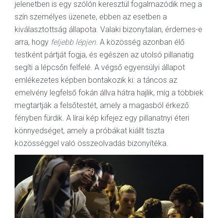
jelenetben is egy szólón keresztül fogalmazódik meg a
szín személyes üzenete, ebben az esetben a
kiválasztottság állapota. Valaki bizonytalan, érdemes-e
arra, hogy
feljebb lépjen
. A közösség azonban élő
testként pártját fogja, és egészen az utolsó pillanatig
segíti a lépcsőn felfelé. A végső egyensúlyi állapot
emlékezetes képben bontakozik ki: a táncos az
emelvény legfelső fokán állva hátra hajlik, míg a többiek
megtartják a felsőtestét, amely a magasból érkező
fényben fürdik. A lírai kép kifejez egy pillanatnyi éteri
könnyedséget, amely a próbákat kiállt tiszta
közösséggel való összeolvadás bizonyítéka.