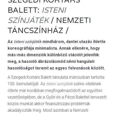
SZEGEDI KORTÁRS
BALETT:
ISTENI
SZÍNJÁTÉK
/ NEMZETI
TÁNCSZÍNHÁZ /
Az
Isteni színjáték
mindhárom, dantei utazás ihlette
koreográfiája minimalista. Annak ellenére, hogy
más-más dimenziók különböző stációit jelenítik
meg, a hasonló ábrázolásmód némi hangulati
hasonlóságot teremt az egyes felvonások között.
A Szegedi Kortárs Balett társulata márciusban tartotta
150. bemutatóját. Az
Isteni színjáték
színre vitelének
ötlete már korábban megfogalmazódott az együttes
vezetőségében, de a Győri és a Pécsi Balettel tervezett
közös munkát akkor finanszírozási problémák
akadályozták meg. Most azonban a Nemzeti