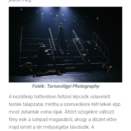
Fotók: Tarnavölgyi Photography
A kezdőkép hátterében feltűnő lépcsők odavetett
testek talapzatai, mintha a szenvedésre ítélt lelkek épp
most zuhantak volna rájuk. Áttört szögeikre változó
fény esik a színpad magasából, ahogy a díszlet előre
majd ismét a tér mélységébe távolodik. A