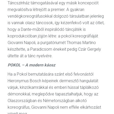
Táncszínház támogatásával egy másik koncepciót
megvalósítva létrejött a premier. A gyakran
vendégkoreográfusokkal dolgozó társulatban jelenleg
is vannak olasz táncosok, így kézenfekvő volt az ötlet,
hogy a Dante-műből inspirálódó táncjáték is
koprodukcióban jöjjön létre: a pokol koreográfiáját
Giovanni Napoli, a purgatóriumét Thomas Martino
készítette, a Paradicsom énekeit pedig Czár Gergely
ültette át a tánc nyelvére.
POKOL – A modern káosz
Ha a Pokol bemutatására szánt első felvonástól
Hieronymus Bosch képeinek dermesztő hangulatát
várjuk, kínzókamrákkal és emberi hússal táplálkozó
démonokkal, meglepődve tapasztalhatjuk, hogy az
Olaszországban és Németországban alkotó
koreográfus, Giovanni Napoli nem efféle elkárhozást
jelenít meg.