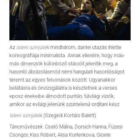
Az
Isteni színjáték
mindhárom, dantei utazás ihlette
koreográfiája minimalista. Annak ellenére, hogy más-
más dimenziók különböző stációit jelenítik meg, a
hasonló ábrázolásmód némi hangulati hasonlóságot
teremt az egyes felvonások között. Ugyanakkor
belátásra és önvizsgálatra is késztetnek a verses
eposz énekeibe álmodott puritán, túlvilági víziók,
amikor az evilági jelenünk szüntelenül ordítani kész.
Isteni színjáték
(Szegedi Kortárs Balett)
Táncművészek: Csató Málna, Dorsich Hanna, Füzesi
Csongor, Kiss Róbert, Alisa Kurilenkova, Gioele