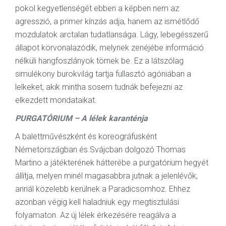
pokol kegyetlenségét ebben a képben nem az
agresszió, a primer kínzás adja, hanem az ismétlődő
mozdulatok arctalan tudatlansága. Lágy, lebegésszerű
állapot körvonalazódik, melynek zenéjébe információ
nélküli hangfoszlányok törnek be. Ez a látszólag
simulékony burokvilág tartja fullasztó agóniában a
lelkeket, akik mintha sosem tudnák befejezni az
elkezdett mondataikat.
PURGATÓRIUM – A lélek karanténja
A balettművészként és koreográfusként
Németországban és Svájcban dolgozó Thomas
Martino a játékterének hátterébe a purgatórium hegyét
állítja, melyen minél magasabbra jutnak a jelenlévők,
annál közelebb kerülnek a Paradicsomhoz. Ehhez
azonban végig kell haladniuk egy megtisztulási
folyamaton. Az új lélek érkezésére reagálva a