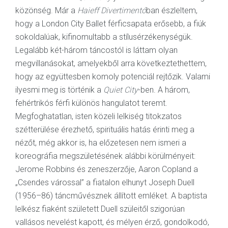
közönség. Már a
Haieff Divertimentó
ban észleltem,
hogy a London City Ballet férficsapata erősebb, a fiúk
sokoldalúak, kifinomultabb a stílusérzékenységük.
Legalább két-három táncostól is láttam olyan
megvillanásokat, amelyekből arra következtethettem,
hogy az együttesben komoly potenciál rejtőzik. Valami
ilyesmi meg is történik a
Quiet City
-ben. A három,
fehértrikós férfi különös hangulatot teremt.
Megfoghatatlan, isten közeli lelkiség titokzatos
szétterülése érezhető, spirituális hatás érinti meg a
nézőt, még akkor is, ha előzetesen nem ismeri a
koreográfia megszületésének alábbi körülményeit:
Jerome Robbins és zeneszerzője, Aaron Copland a
„Csendes várossal” a fiatalon elhunyt Joseph Duell
(1956–86) táncművésznek állított emléket. A baptista
lelkész fiaként született Duell szüleitől szigorúan
vallásos nevelést kapott, és mélyen érző, gondolkodó,