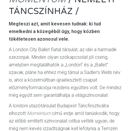
TÁNCSZÍNHÁZ /
Megteszi azt, amit kevesen tudnak: ki tud
emelkedni a közegéből úgy, hogy közben
tökéletesen azonosul vele.
A London City Ballet fiatal társulat, az idei a harmadik
szezonjuk. Minden olyan szókapcsolat jól cseng,
amelyben megtalálhatók a „London” és a „Ballet”
szavak, pláne ha ehhez még társul a Sadler's Wells név
is, ahol a közelmúltban újraélesztett csapat
előzményformációja rezidens együttes volt. De mindez
még együtt sem garantálhatja a világszínvonalat.
A londoni utazótársulat Budapest Táncfesztiválra
elhozott
Momentum
című estje arról tanúskodik, hogy
az előbb említett színvonalat célba vették ugyan, de
még nem kevés izzadtságnak kell lefolynia a Temzén