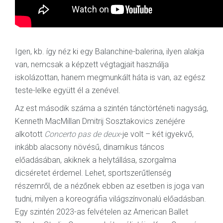
Igen, kb. így néz ki egy Balanchine-balerina, ilyen alakja
van, nemcsak a képzett végtagjait használja
iskolázottan, hanem megmunkált háta is van, az egész
teste-lelke együtt él a zenével.
Az est második száma a szintén tánctörténeti nagyság,
Kenneth MacMillan Dmitrij Sosztakovics zenéjére
alkotott
Concerto pas de deux
-je volt – két igyekvő,
inkább alacsony növésű, dinamikus táncos
előadásában, akiknek a helytállása, szorgalma
dicséretet érdemel. Lehet, sportszerűtlenség
részemről, de a nézőnek ebben az esetben is joga van
tudni, milyen a koreográfia világszínvonalú előadásban.
Egy szintén 2023-as felvételen az American Ballet