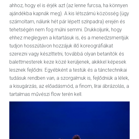
ahhoz, hogy el is érjék azt (az lenne furcsa, ha könnyen
ajándékba kapnák meg). A kis létszámú közösség (úgy
számoltam, nálunk hét pár lépett színpadra) erején és
tehetségén nem fog múlni semmi. Drukkoljunk, hogy
ehhez meglegyen a kitartásuk is, és a menedzsmentjük
tudjon hosszútávon hozzájuk illő koreográfiákat
szerezni vagy készíttetni, továbbá olyan betanítók és
balettmesterek keze közé kerüljenek, akikkel képesek
lesznek fejlődni. Egyébként a testük és a tánctechnikai
tudásuk rendben van, a szorgalmuk is, fejlődniük a lélek,
a kisugárzás, az előadásmód, a finom, lírai ábrázolás, a
tartalmas művészi flow terén kell.