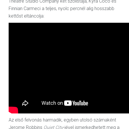
Theatre Studio Company két szólistája, Kyra Coco és
Finnian Carmeci a teljes, nyolc percnél alig hosszabb
kettőst eltáncolja:
Az első felvonás harmadik, egyben utolsó számaként
Jerome Robbins
Quiet City
-jével ismerkedhetett meg a