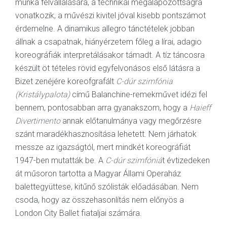
munka felvállalására, a technikai megalapozottságra
vonatkozik, a művészi kivitel jóval kisebb pontszámot
érdemelne. A dinamikus allegro tánctételek jobban
állnak a csapatnak, hiányérzetem főleg a lírai, adagio
koreográfiák interpretálásakor támadt. A tíz táncosra
készült öt tételes rövid egyfelvonásos első látásra a
Bizet zenéjére koreofgrafált
C-dúr szimfónia
(Kristálypalota)
című Balanchine-remekművet idézi fel
bennem, pontosabban arra gyanakszom, hogy a
Haieff
Divertimento
annak előtanulmánya vagy megőrzésre
szánt maradékhasznosítása lehetett. Nem járhatok
messze az igazságtól, mert mindkét koreográfiát
1947-ben mutatták be. A
C-dúr szimfóniá
t évtizedeken
át műsoron tartotta a Magyar Állami Operaház
balettegyüttese, kitűnő szólisták előadásában. Nem
csoda, hogy az összehasonlítás nem előnyös a
London City Ballet fiataljai számára.