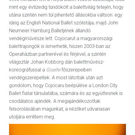
mint egy évtizedig tündökölt a balettvilág tetején, hogy
utána szintén nem túl pihentető állásokba váltson: egy
ideig az English National Ballet szólistája, majd John
Neumeier Hamburg Balletjének állandó
vendégművésze lett. Cojocarut a magyarországi
balettrajongók is ismerhetik, hiszen 2003-ban az
Operaházban partnerével és férjével, a szintén
világsztár Johan Kobborg dán balettművész-
koreográfussal a
Giselle
főszerepeiben
vendégszerepeltek. A most látottak után azt
gondolom, hogy Cojocaru beépülése a London City
Ballet fiatal társulatába, számára és az együttesnek is
csodálatos ajándék. A megajándékozottak
felsorolásában magunkat, a nézőket udvariasan
utoljára említem meg.