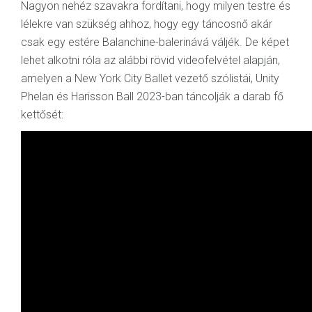
Nagyon nehéz szavakra fordítani, hogy milyen testre és
lélekre van szükség ahhoz, hogy egy táncosnő akár
csak egy estére Balanchine-balerinává váljék. De képet
lehet alkotni róla az alábbi rövid videofelvétel alapján,
amelyen a New York City Ballet vezető szólistái, Unity
Phelan és Harisson Ball 2023-ban táncolják a darab fő
kettősét: