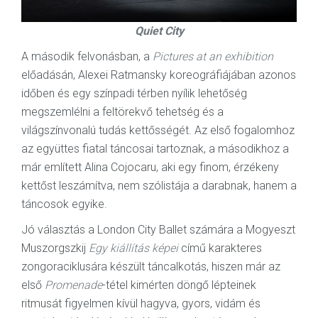
Quiet City
A második felvonásban, a
Pictures at an exhibition
előadásán, Alexei Ratmansky koreográfiájában azonos
időben és egy színpadi térben nyílik lehetőség
megszemlélni a feltörekvő tehetség és a
világszínvonalú tudás kettősségét. Az első fogalomhoz
az együttes fiatal táncosai tartoznak, a másodikhoz a
már említett Alina Cojocaru, aki egy finom, érzékeny
kettőst leszámítva, nem szólistája a darabnak, hanem a
táncosok egyike.
Jó választás a London City Ballet számára a Mogyeszt
Muszorgszkij
Egy kiállítás képei
című karakteres
zongoraciklusára készült táncalkotás, hiszen már az
első
Promenade
-tétel kimérten döngő lépteinek
ritmusát figyelmen kívül hagyva, gyors, vidám és