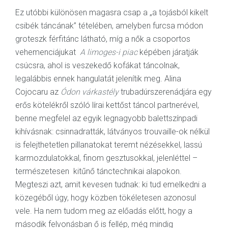
Ez utóbbi különösen magasra csap a „a tojásból kikelt
csibék táncának” tételében, amelyben furcsa módon
groteszk férfitánc látható, míg a nők a csoportos
vehemenciájukat
A limoges-i piac
képében járatják
csúcsra, ahol is veszekedő kofákat táncolnak,
legalábbis ennek hangulatát jelenítik meg. Alina
Cojocaru az
Ódon várkastély
trubadúrszerenádjára egy
erős kötelékről szóló lírai kettőst táncol partnerével,
benne megfelel az egyik legnagyobb balettszínpadi
kihívásnak: csinnadratták, látványos trouvaille-ok nélkül
is felejthetetlen pillanatokat teremt nézésekkel, lassú
karmozdulatokkal, finom gesztusokkal, jelenléttel –
természetesen kitűnő tánctechnikai alapokon.
Megteszi azt, amit kevesen tudnak: ki tud emelkedni a
közegéből úgy, hogy közben tökéletesen azonosul
vele. Ha nem tudom meg az előadás előtt, hogy a
második felvonásban ő is fellép, még mindig