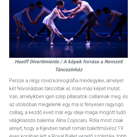
Haeiff Divertimiento / A képek forrása a Nemzeti
Táncszínház
Persze a négy rövid koreográfia mindegyike, amelyet
két felvonásban táncoltak el, más-más képet mutat.
Van, amelyikben igen szép pillanatok csillannak meg, és
az utolsóban megjelenik egy ma is fényesen ragyogó
csillag, a kezdő éveit már egy ideje maga mögött tudó
világklasszis balerina: Alina Cojocaru. Róla most csak
annyit, hogy a Kijevben tanult román balettművész 19
éves korában lett a Royal Ballet vezető szólistája, több