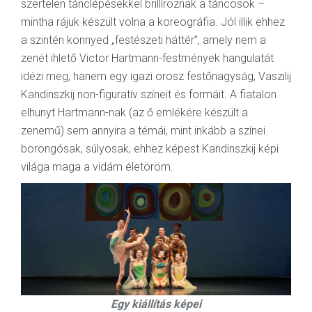
szertelen tánclépésekkel brillíroznak a táncosok –
mintha rájuk készült volna a koreográfia. Jól illik ehhez
a szintén könnyed „festészeti háttér”, amely nem a
zenét ihlető Victor Hartmann-festmények hangulatát
idézi meg, hanem egy igazi orosz festőnagyság, Vaszilij
Kandinszkij non-figuratív színeit és formáit. A fiatalon
elhunyt Hartmann-nak (az ő emlékére készült a
zenemű) sem annyira a témái, mint inkább a színei
borongósak, súlyosak, ehhez képest Kandinszkij képi
világa maga a vidám életöröm.
Egy kiállítás képei