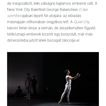
de megszállott, lelki válságra hajlamos emberré vált. A
New York City Balettnél George Balanchine
C-dúr
szimfóniá
jában lépett fel utoljára: az előadás
másnapján otthonában öngyilkos lett. A
Quiet City
három fehér lénye a némán, de átszellemülten figyelő
hétköznapi emberek között egy bonyolult, már más
dimenziókba jutott lélek búcsúját táncolja el.