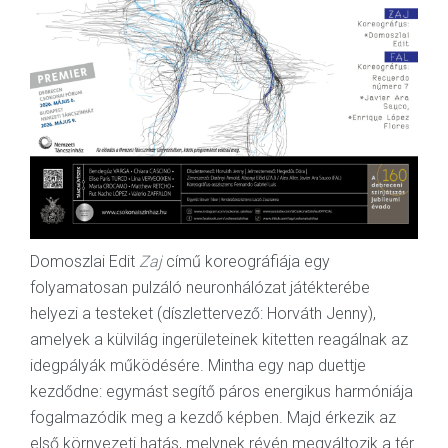
Domoszlai Edit
Zaj
című koreográfiája egy
folyamatosan pulzáló neuronhálózat játékterébe
helyezi a testeket (díszlettervező: Horváth Jenny),
amelyek a külvilág ingerületeinek kitetten reagálnak az
idegpályák működésére. Mintha egy nap duettje
kezdődne: egymást segítő páros energikus harmóniája
fogalmazódik meg a kezdő képben. Majd érkezik az
első környezeti hatás, melynek révén megváltozik a tér