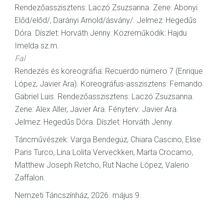
Rendezőasszisztens: Laczó Zsuzsanna. Zene: Abonyi
Előd/előd/, Darányi Arnold/ásvány/. Jelmez: Hegedűs
Dóra. Díszlet: Horváth Jenny. Közreműködik: Hajdu
Imelda sz.m.
Fal
Rendezés és koreográfia: Recuerdo número 7 (Enrique
López, Javier Ara). Koreográfus-asszisztens: Fernando
Gabriel Luis. Rendezőasszisztens: Laczó Zsuzsanna.
Zene: Alex Aller, Javier Ara. Fényterv: Javier Ara.
Jelmez: Hegedűs Dóra. Díszlet: Horváth Jenny.
Táncművészek: Varga Bendegúz, Chiara Cascino, Elise
Paris Turco, Lina Lolita Verveckken, Marta Crocamo,
Matthew Joseph Retcho, Rut Nache López, Valerio
Zaffalon.
Nemzeti Táncszínház, 2026. május 9.