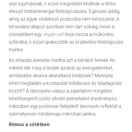
utat egymásnak, s ezzel megoldást kínálnak a térbe
érkező többletenergia feldolgozására. Egészen addig,
amíg az egyik védekező pozícióba nem kényszerül. A
kimerülési állapot azonban nem tart sokáig, mivel a
szereplőket egy
skype call
hívja vissza a működési
szférába, s ezzel újrakezdőik az érzékelési-feldolgozási
munka.
Az előadás jelenetei mintha azt a kérdést tennék fel:
miként élik meg a testek azokat az energiatereket,
amelyekbe akarva-akaratlanul belépnek? Mennyire
lehet megtalálni a középutat töltekezés és túladagolás
között? A táncnyelvi válasz a zajártalom megélési
lehetőségeiről szóló vibráló jeleneteket eredményez,
miközben egy pontosan felépített táncnyelv reflektál a
személyesen mindennapi mikroharcainkra.
Ritmus a sötétben