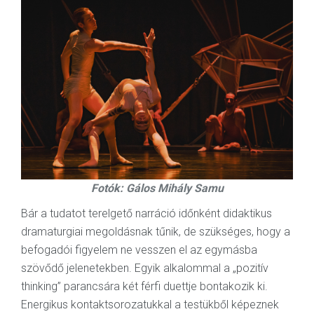
Fotók: Gálos Mihály Samu
Bár a tudatot terelgető narráció időnként didaktikus
dramaturgiai megoldásnak tűnik, de szükséges, hogy a
befogadói figyelem ne vesszen el az egymásba
szövődő jelenetekben. Egyik alkalommal a „pozitív
thinking” parancsára két férfi duettje bontakozik ki.
Energikus kontaktsorozatukkal a testükből képeznek