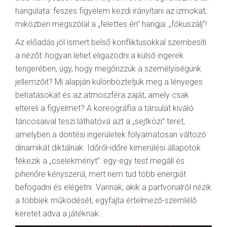
hangulata: feszes figyelem kezdi irányítani az izmokat,
miközben megszólal a „felettes én” hangja: „fókuszálj”!
Az előadás jól ismert belső konfliktusokkal szembesíti
a nézőt: hogyan lehet eligazodni a külső ingerek
tengerében, úgy, hogy megőrizzük a személyiségünk
jellemzőit? Mi alapján különböztetjük meg a lényeges
behatásokat és az atmoszféra zaját, amely csak
eltereli a figyelmet? A koreográfia a társulat kiváló
táncosaival teszi láthatóvá azt a „sejtközi” teret,
amelyben a döntési ingerületek folyamatosan változó
dinamikát diktálnak. Időről-időre kimerülési állapotok
fékezik a „cselekményt”: egy-egy test megáll és
pihenőre kényszerül, mert nem tud több energiát
befogadni és elégetni. Vannak, akik a partvonalról nézik
a többiek működését, egyfajta értelmező-szemlélő
keretet adva a játéknak.