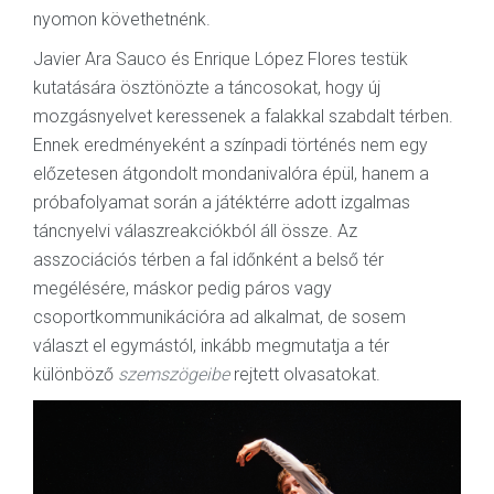
nyomon követhetnénk.
Javier Ara Sauco és Enrique López Flores testük
kutatására ösztönözte a táncosokat, hogy új
mozgásnyelvet keressenek a falakkal szabdalt térben.
Ennek eredményeként a színpadi történés nem egy
előzetesen átgondolt mondanivalóra épül, hanem a
próbafolyamat során a játéktérre adott izgalmas
táncnyelvi válaszreakciókból áll össze. Az
asszociációs térben a fal időnként a belső tér
megélésére, máskor pedig páros vagy
csoportkommunikációra ad alkalmat, de sosem
választ el egymástól, inkább megmutatja a tér
különböző
szemszögeibe
rejtett olvasatokat.