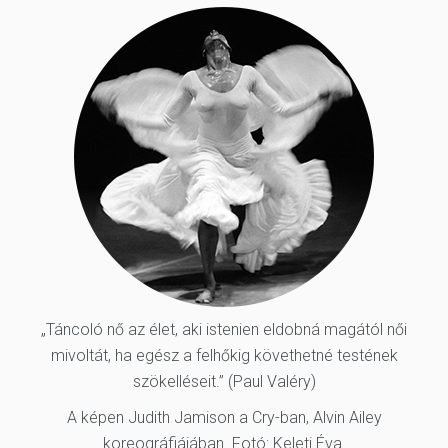
„Táncoló nő az élet, aki istenien eldobná magától női
mivoltát, ha egész a felhőkig követhetné testének
szökelléseit.” (Paul Valéry)
A képen Judith Jamison a Cry-ban, Alvin Ailey
koreográfiájában. Fotó: Keleti Éva.