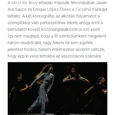
A
Mind the Body
előadás második felvonásában Javier
Ara Sauco és Enrique López Flores a
Fal
című munkája
látható. A két koreográfus az alkotási folyamatot a
szereplőkkel való párbeszédnek tekinti, ahogy erről a
bemutatót követő közönségtalálkozón is szó esett.
Így nem meglepő, hogy a fő szimbólumként megjelenő
három részből álló, nagy fekete fal sem egyféle
jelentést hordoz, hanem értelmezése aszerint változik,
hogy épp ki veszi birtokba az asszociációi számára.