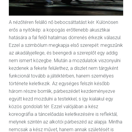
A nézőtéren felálló nő bebocsáttatást kér. Különösen
erős a nyitókép: a kopogás erőtlenebb akusztikai
hatására a fal felől hatalmas dörrenés érkezik válaszul.
Ezzel a szimbólum megkapja első szerepét: megszűnik
az akadályjellege, és beengedi a szereplőt egy addig
nem ismert közegbe. Miután a mozdulatok viszonyulni
kezdenek a fekete felülethez, a díszlet nem tárgyként
funkcionál tovább a játéktérben, hanem személyes
története keletkezik. Az egységes felszín később
három részre bomlik, párbeszédet kezdeményezve
együtt kezd mozdulni a testekkel, s így kialakul egy
közös gondolati tér. Ezzel valójában a kész
koreográfia a táncelőadás keletkezésére is reflektál,
melynek szintén az alkotói párbeszéd az alapja. Mintha
nemcsak a kész művet, hanem annak születését is