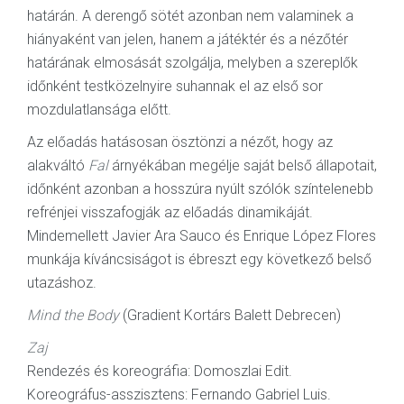
határán. A derengő sötét azonban nem valaminek a
hiányaként van jelen, hanem a játéktér és a nézőtér
határának elmosását szolgálja, melyben a szereplők
időnként testközelnyire suhannak el az első sor
mozdulatlansága előtt.
Az előadás hatásosan ösztönzi a nézőt, hogy az
alakváltó
Fal
árnyékában megélje saját belső állapotait,
időnként azonban a hosszúra nyúlt szólók színtelenebb
refrénjei visszafogják az előadás dinamikáját.
Mindemellett Javier Ara Sauco és Enrique López Flores
munkája kíváncsiságot is ébreszt egy következő belső
utazáshoz.
Mind the Body
(Gradient Kortárs Balett Debrecen)
Zaj
Rendezés és koreográfia: Domoszlai Edit.
Koreográfus-asszisztens: Fernando Gabriel Luis.