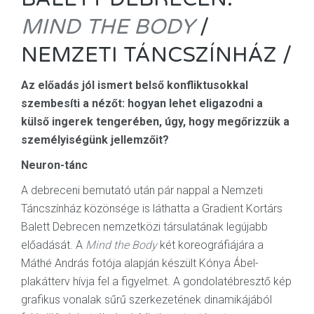
MIND THE BODY
/
NEMZETI TÁNCSZÍNHÁZ /
Az előadás jól ismert belső konfliktusokkal
szembesíti a nézőt: hogyan lehet eligazodni a
külső ingerek tengerében, úgy, hogy megőrizzük a
személyiségünk jellemzőit?
Neuron-tánc
A debreceni bemutató után pár nappal a Nemzeti
Táncszínház közönsége is láthatta a Gradient Kortárs
Balett Debrecen nemzetközi társulatának legújabb
előadását. A
Mind the Body
két koreográfiájára a
Máthé András fotója alapján készült Kónya Ábel-
plakátterv hívja fel a figyelmet. A gondolatébresztő kép
grafikus vonalak sűrű szerkezetének dinamikájából