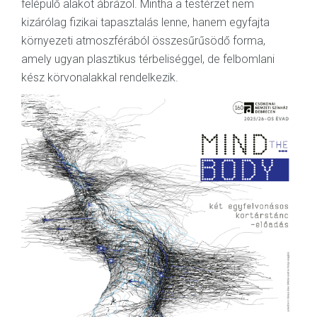
felépülő alakot ábrázol. Mintha a testérzet nem
kizárólag fizikai tapasztalás lenne, hanem egyfajta
környezeti atmoszférából összesűrűsödő forma,
amely ugyan plasztikus térbeliséggel, de felbomlani
kész körvonalakkal rendelkezik.