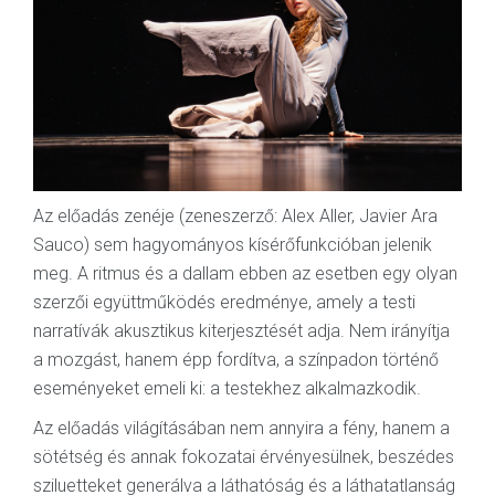
Az előadás zenéje (zeneszerző: Alex Aller, Javier Ara
Sauco) sem hagyományos kísérőfunkcióban jelenik
meg. A ritmus és a dallam ebben az esetben egy olyan
szerzői együttműködés eredménye, amely a testi
narratívák akusztikus kiterjesztését adja. Nem irányítja
a mozgást, hanem épp fordítva, a színpadon történő
eseményeket emeli ki: a testekhez alkalmazkodik.
Az előadás világításában nem annyira a fény, hanem a
sötétség és annak fokozatai érvényesülnek, beszédes
sziluetteket generálva a láthatóság és a láthatatlanság