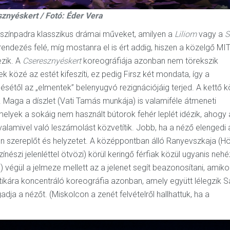
znyéskert / Fotó: Éder Vera
cszínpadra klasszikus drámai műveket, amilyen a
Liliom
vagy a
S
rendezés felé, míg mostanra el is ért addig, hiszen a közelgő MI
ezik. A
Cseresznyéskert
koreográfiája azonban nem törekszik
 közé az estét kifeszíti, ez pedig Firsz két mondata, így a
sétől az „elmentek” belenyugvó rezignációjáig terjed. A kettő k
. Maga a díszlet (Vati Tamás munkája) is valamiféle átmeneti
 melyek a sokáig nem használt bútorok fehér leplét idézik, ahogy 
 valamivel való leszámolást közvetítik. Jobb, ha a néző elengedi 
 szereplőt és helyzetet. A középpontban álló Ranyevszkaja (H
észi jelenléttel ötvözi) körül keringő férfiak közül ugyanis nehé
) végül a jelmeze mellett az a jelenet segít beazonosítani, amiko
ikára koncentráló koreográfia azonban, amely együtt lélegzik S
dja a nézőt. (Miskolcon a zenét felvételről hallhattuk, ha a