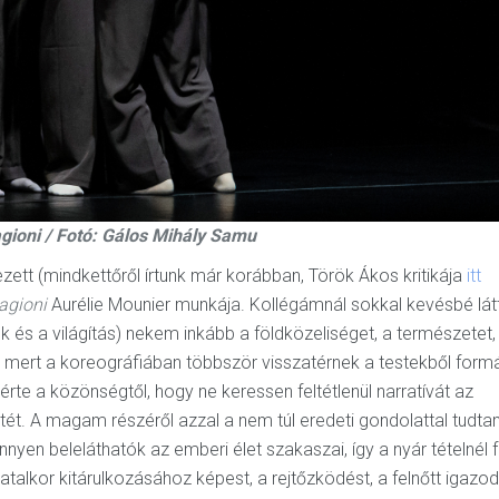
agioni / Fotó: Gálos Mihály Samu
ett (mindkettőről írtunk már korábban, Török Ákos kritikája
itt
agioni
Aurélie Mounier munkája. Kollégámnál sokkal kevésbé lá
k és a világítás) nekem inkább a földközeliséget, a természetet,
is, mert a koreográfiában többször visszatérnek a testekből formá
érte a közönségtől, hogy ne keressen feltétlenül narratívát az
tét. A magam részéről azzal a nem túl eredeti gondolattal tudt
yen beleláthatók az emberi élet szakaszai, így a nyár tételnél f
talkor kitárulkozásához képest, a rejtőzködést, a felnőtt igazod