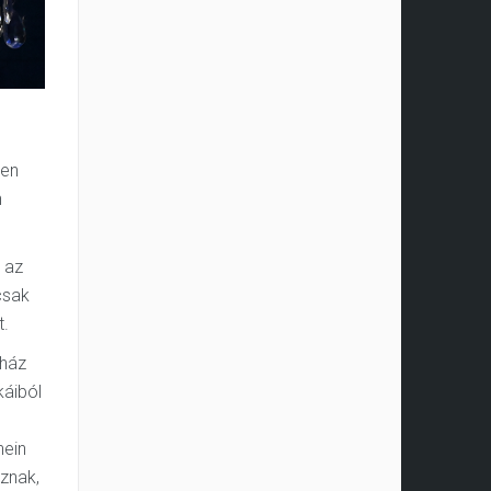
den
n
 az
csak
t.
nház
káiból
nein
aznak,