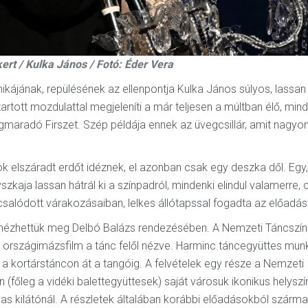
rt / Kulka János / Fotó: Éder Vera
mikájának, repülésének az ellenpontja Kulka János súlyos, lassan
artott mozdulattal megjeleníti a már teljesen a múltban élő, min
egmaradó Firszet. Szép példája ennek az üvegcsillár, amit nagyo
k elszáradt erdőt idéznek, el azonban csak egy deszka dől. Egy,
szkaja lassan hátrál ki a színpadról, mindenki elindul valamerre, 
salódott várakozásaiban, lelkes állótapssal fogadta az előadás
 nézhettük meg Delbó Balázs rendezésében. A Nemzeti Táncszí
gy országimázsfilm a tánc felől nézve. Harminc táncegyüttes mun
s a kortárstáncon át a tangóig. A felvételek egy része a Nemzeti
(főleg a vidéki balettegyüttesek) saját városuk ikonikus helyszí
as kilátónál. A részletek általában korábbi előadásokból szárm