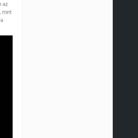
n az
, mint
 a