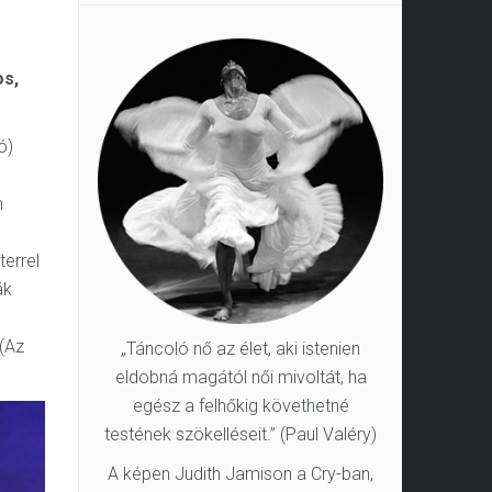
os,
ó)
m
terrel
ák
n
 (Az
„Táncoló nő az élet, aki istenien
eldobná magától női mivoltát, ha
egész a felhőkig követhetné
testének szökelléseit.” (Paul Valéry)
A képen Judith Jamison a Cry-ban,