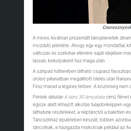
Cseresznyéske
A míves, kiválóan prezentált táncjelenetek dina
mozduló jelenléte. Ahogy egy-egy mondattal, kit
változás és szélvihar ellenére saját idejében m
lassan, kiskutyaként húz maga után.
A színpad hátterében látható csupasz faoszlopo
utolsó pillanatban megállított ölelés után Ranyev
Firsz marad a légüres térben. A közönség nem c
Péntek délután
A tánc 30 árnyalata
című filmet
égisze alatt létrejött alkotás tulajdonképpen e
láthatunk részleteket, a néptánctól a baletten é
Táncszínház épületében készült, többen azonban 
táncolnak, a házigazda miskolciak például az Av