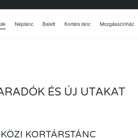
iák
Néptánc
Balett
Kortárs tánc
Mozgásszínház
MARADÓK ÉS ÚJ UTAKAT
TKÖZI KORTÁRSTÁNC