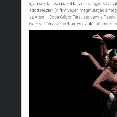
így a sok táncszínházat látó nézőt egyúttal a re
adott részlet. (A film végén megmutatják a megold
az Artus – Goda Gábor Társulata vagy a Pataky 
Nemzeti Táncszínházban, és az utánpótlást is m