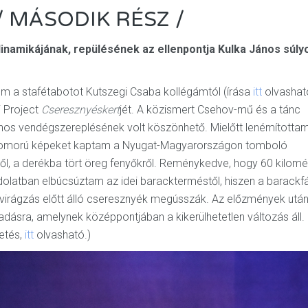
/ MÁSODIK RÉSZ /
dinamikájának, repülésének az ellenpontja Kulka János súly
tem a stafétabotot Kutszegi Csaba kollégámtól (írása
itt
olvashat
i Project
Cseresznyéskert
jét. A közismert Csehov-mű és a tánc
ános vendégszereplésének volt köszönhető. Mielőtt lenémította
 szomorú képeket kaptam a Nyugat-Magyarországon tomboló
éről, a derékba tört öreg fenyőkről. Reménykedve, hogy 60 kilomé
dolatban elbúcsúztam az idei barackterméstől, hiszen a barackf
virágzás előtt álló cseresznyék megússzák. Az előzmények utá
dásra, amelynek középpontjában a kikerülhetetlen változás áll.
etés,
itt
olvasható.)