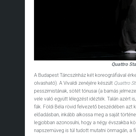
Quattro St
A Budapest Táncszínház két koreográfiával érkez
olvasható). A Vivaldi zenéjére készült
Quattro St
pesszimistának, sötét tónusai (a barnás jelmeze
vele való együtt lélegzést idézték. Talán azért 
fák. Földi Béla rövid felvezető beszédében azt k
előadásban, inkább alkossa meg a saját történe
legjobban azonosulni, hogy a négy évszakba könn
napszemüveg is túl tudott mutatni önmagán, a fia