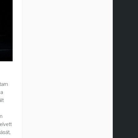
ttam
 a
lt
am
elvett
ását,