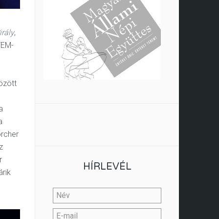
irály
,
TEM-
özött
a
a
örcher
z
r
HÍRLEVÉL
árik