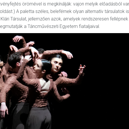
jtvényfejtés örömével is megkínálják: vajon melyik előadásból va
ást.) A paletta széles, beleférnek olyan alternatív társulatok is
Klári Társulat, jellemzően azok, amelyek rendszeresen fellépnek
egmutatják a Táncművészeti Egyetem fiataljaival.