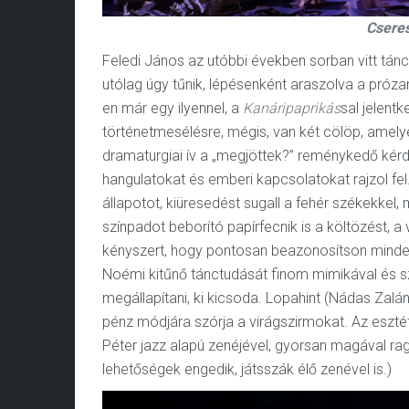
Cseres
Feledi János az utóbbi években sorban vitt tán
utólag úgy tűnik, lépésenként araszolva a próza
en már egy ilyennel, a
Kanáripaprikás
sal jelentk
történetmesélésre, mégis, van két cölöp, amelyek
dramaturgiai ív a „megjöttek?” reménykedő kérdé
hangulatokat és emberi kapcsolatokat rajzol fel
állapotot, kiüresedést sugall a fehér székekkel,
színpadot beborító papírfecnik is a költözést, a
kényszert, hogy pontosan beazonosítson minden
Noémi kitűnő tánctudását finom mimikával és szín
megállapítani, ki kicsoda. Lopahint (Nádas Zalán
pénz módjára szórja a virágszirmokat. Az esztét
Péter jazz alapú zenéjével, gyorsan magával raga
lehetőségek engedik, játsszák élő zenével is.)