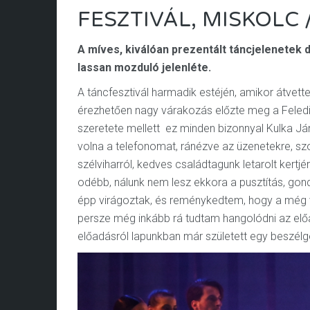
FESZTIVÁL, MISKOLC 
A míves, kiválóan prezentált táncjelenetek 
lassan mozduló jelenléte.
A táncfesztivál harmadik estéjén, amikor átvet
érezhetően nagy várakozás előzte meg a Feled
szeretete mellett ez minden bizonnyal Kulka J
volna a telefonomat, ránézve az üzenetekre,
szélviharról, kedves családtagunk letarolt kertj
odébb, nálunk nem lesz ekkora a pusztítás, gon
épp virágoztak, és reménykedtem, hogy a még 
persze még inkább rá tudtam hangolódni az előa
előadásról lapunkban már született egy beszélg