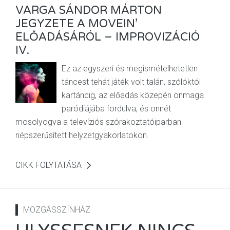
VARGA SÁNDOR MÁRTON
JEGYZETE A MOVEIN’
ELŐADÁSÁRÓL – IMPROVIZÁCIÓ
IV.
Ez az egyszeri és megismételhetetlen
táncest tehát játék volt talán, szólóktól
kartáncig, az előadás közepén önmaga
paródiájába fordulva, és onnét
mosolyogva a televíziós szórakoztatóiparban
népszerűsített helyzetgyakorlatokon.
CIKK FOLYTATÁSA
MOZGÁSSZÍNHÁZ