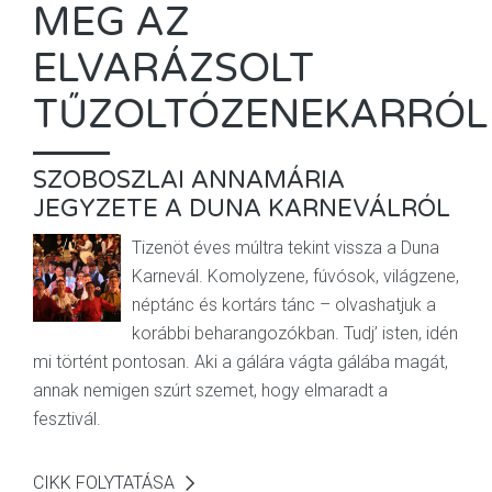
MEG AZ
ELVARÁZSOLT
TŰZOLTÓZENEKARRÓL
SZOBOSZLAI ANNAMÁRIA
JEGYZETE A DUNA KARNEVÁLRÓL
Tizenöt éves múltra tekint vissza a Duna
Karnevál. Komolyzene, fúvósok, világzene,
néptánc és kortárs tánc – olvashatjuk a
korábbi beharangozókban. Tudj’ isten, idén
mi történt pontosan. Aki a gálára vágta gálába magát,
annak nemigen szúrt szemet, hogy elmaradt a
fesztivál.
CIKK FOLYTATÁSA