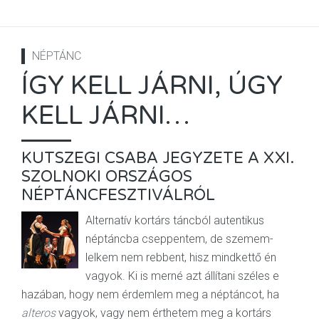
NÉPTÁNC
ÍGY KELL JÁRNI, ÚGY
KELL JÁRNI…
KUTSZEGI CSABA JEGYZETE A XXI.
SZOLNOKI ORSZÁGOS
NÉPTÁNCFESZTIVÁLRÓL
Alternatív kortárs táncból autentikus
néptáncba cseppentem, de szemem-
lelkem nem rebbent, hisz mindkettő én
vagyok. Ki is merné azt állítani széles e
hazában, hogy nem érdemlem meg a néptáncot, ha
alteros
vagyok, vagy nem érthetem meg a kortárs