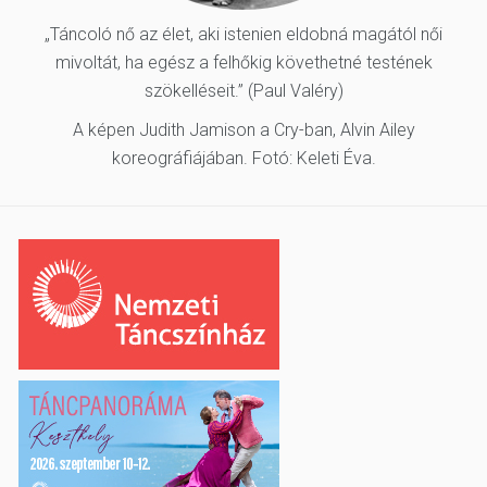
„Táncoló nő az élet, aki istenien eldobná magától női
mivoltát, ha egész a felhőkig követhetné testének
szökelléseit.” (Paul Valéry)
A képen Judith Jamison a Cry-ban, Alvin Ailey
koreográfiájában. Fotó: Keleti Éva.