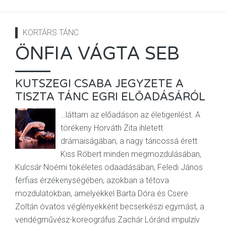
KORTÁRS TÁNC
ÖNFIA VÁGTA SEB
KUTSZEGI CSABA JEGYZETE A
TISZTA TÁNC EGRI ELŐADÁSÁRÓL
…láttam az előadáson az életigenlést. A
törékeny Horváth Zita ihletett
drámaiságában, a nagy táncossá érett
Kiss Róbert minden megmozdulásában,
Kulcsár Noémi tökéletes odaadásában, Feledi János
férfias érzékenységében, azokban a tétova
mozdulatokban, amelyekkel Barta Dóra és Csere
Zoltán óvatos véglényekként becserkészi egymást, a
vendégművész-koreográfus Zachár Lóránd impulzív