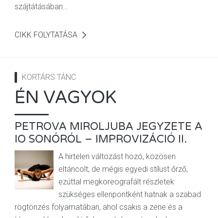
szájtátásában…
CIKK FOLYTATÁSA
KORTÁRS TÁNC
ÉN VAGYOK
PETROVA MIROLJUBA JEGYZETE A
IO SONÓRÓL – IMPROVIZÁCIÓ II.
A hirtelen változást hozó, közösen
eltáncolt, de mégis egyedi stílust őrző,
ezúttal megkoreografált részletek
szükséges ellenpontként hatnak a szabad
rögtönzés folyamatában, ahol csakis a zene és a