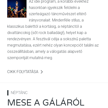
Az idei program, a korábbi évekhez
hasonlóan igyekszik felölelni a
szerteágazó táncművészet eltérő
irányvonalait. Mindenféle stílus, a
klasszikus balettól a kortásig, a néptánctól a
divattáncokig (sőt rock balladáig!), helyet kap a
rendezvényen. A fesztivál célja a sokszínű paletta
megmutatása, ezért nehéz olyan koncepciót találni az
összeállításban, amely a válogatás alapvető
szempontját mutatná meg.
CIKK FOLYTATÁSA
NÉPTÁNC
MESE A GÁLÁRÓL