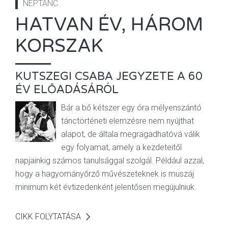
NÉPTÁNC
HATVAN ÉV, HÁROM
KORSZAK
KUTSZEGI CSABA JEGYZETE A 60
ÉV ELŐADÁSÁRÓL
Bár a bő kétszer egy óra mélyenszántó
tánctörténeti elemzésre nem nyújthat
alapot, de általa megragadhatóvá válik
egy folyamat, amely a kezdeteitől
napjainkig számos tanulsággal szolgál. Például azzal,
hogy a hagyományőrző művészeteknek is muszáj
minimum két évtizedenként jelentősen megújulniuk.
CIKK FOLYTATÁSA