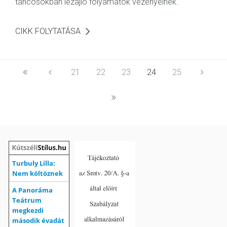
táncosokban lezajló folyamatok vezényelnek.
CIKK FOLYTATÁSA
21
22
23
24
25