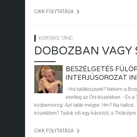
CIKK FOLYTATÁSA
KORTÁRS TÁNC
DOBOZBAN VAGY
BESZÉLGETÉS FÜLÖP
INTERJÚSOROZAT IN
- Hol találkozzunk? Nekem a Bosn
esetleg az Örs közelében. - És a 7
közbemorog. Azt talán mégse. Hm? Na hallod...! 
közelében? Tudok ott egy kávézót, a Thökölyre nyí
CIKK FOLYTATÁSA