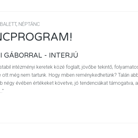
BALETT
,
NÉPTÁNC
ÁNCPROGRAM!
I GÁBORRAL - INTERJÚ
stabil intézményi keretek közé foglalt, jövőbe tekintő, folyamato
de ott még nem tartunk. Hogy miben reménykedhetünk? Talán ab
 négy évében értékeket követve, jó tendenciákat támogatva, a
."