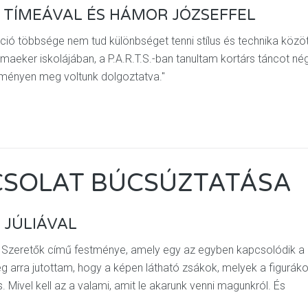
 TÍMEÁVAL ÉS HÁMOR JÓZSEFFEL
áció többsége nem tud különbséget tenni stílus és technika közöt
aeker iskolájában, a P.A.R.T.S.-ban tanultam kortárs táncot né
keményen meg voltunk dolgoztatva."
CSOLAT BÚCSÚZTATÁSA
 JÚLIÁVAL
 Szeretők című festménye, amely egy az egyben kapcsolódik a
g arra jutottam, hogy a képen látható zsákok, melyek a figurák
 Mivel kell az a valami, amit le akarunk venni magunkról. És