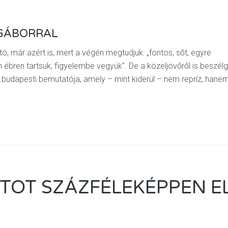
GÁBORRAL
tó, már azért is, mert a végén megtudjuk: „fontos, sőt, egyre
 ébren tartsuk, figyelembe vegyük". De a közeljövőről is beszélg
budapesti bemutatója, amely – mint kiderül – nem repríz, hane
TOT SZÁZFÉLEKÉPPEN E