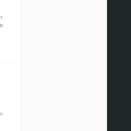
t.
gy
on