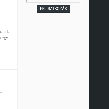
etünk:
m egy
L