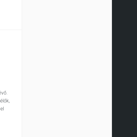
évő.
élők,
el