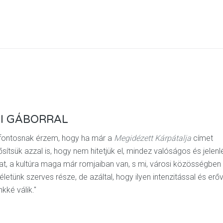
YI GÁBORRAL
fontosnak érzem, hogy ha már a
Megidézett Kárpátalja
címet
ítsük azzal is, hogy nem hitetjük el, mindez valóságos és jelenl
kat, a kultúra maga már romjaiban van, s mi, városi közösségben 
etünk szerves része, de azáltal, hogy ilyen intenzitással és erőv
kké válik."