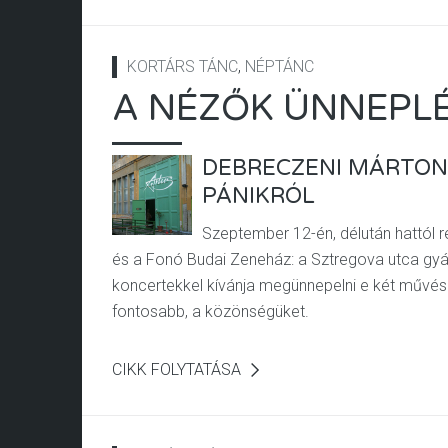
KORTÁRS TÁNC
,
NÉPTÁNC
A NÉZŐK ÜNNEPL
DEBRECZENI MÁRTON 
PÁNIKRÓL
Szeptember 12-én, délután hattól 
és a Fonó Budai Zeneház: a Sztregova utca gy
koncertekkel kívánja megünnepelni e két művész
fontosabb, a közönségüket.
CIKK FOLYTATÁSA