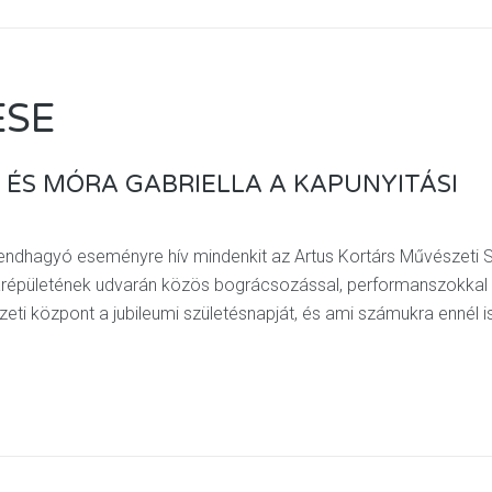
ÉSE
ÉS MÓRA GABRIELLA A KAPUNYITÁSI
rendhagyó eseményre hív mindenkit az Artus Kortárs Művészeti 
árépületének udvarán közös bográcsozással, performanszokkal
eti központ a jubileumi születésnapját, és ami számukra ennél i