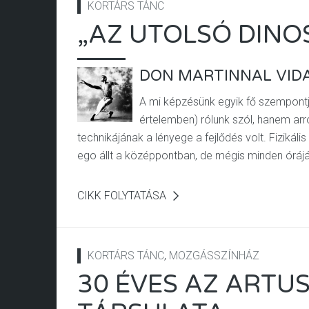
KORTÁRS TÁNC
„AZ UTOLSÓ DIN
DON MARTINNAL VIDA
A mi képzésünk egyik fő szempontj
értelemben) rólunk szól, hanem arró
technikájának a lényege a fejlődés volt. Fizikál
ego állt a középpontban, de mégis minden óráj
CIKK FOLYTATÁSA
KORTÁRS TÁNC
,
MOZGÁSSZÍNHÁZ
30 ÉVES AZ ARTU