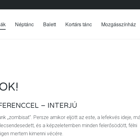
iák
Néptánc
Balett
Kortárs tánc
Mozgásszínház
OK!
FERENCCEL – INTERJÚ
 „zombisat". Persze amikor eljött az este, a lefekvés ideje, má
lecsendesedett, és a képzeletemben minden felerősödött, félni
migen mertem kimenni vécére.