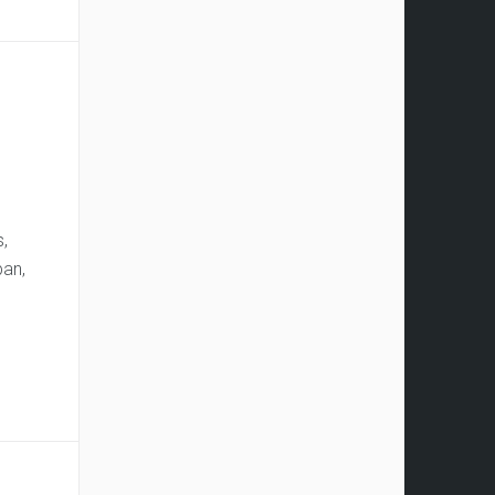
s,
ban,