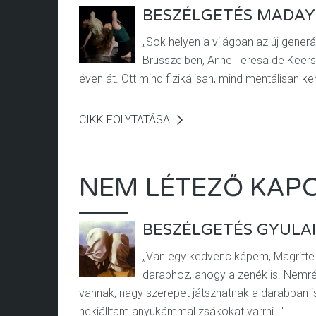
BESZÉLGETÉS MADAY
„Sok helyen a világban az új gener
Brüsszelben, Anne Teresa de Keersm
éven át. Ott mind fizikálisan, mind mentálisan 
CIKK FOLYTATÁSA
NEM LÉTEZŐ KAP
BESZÉLGETÉS GYULAI
„Van egy kedvenc képem, Magritte
darabhoz, ahogy a zenék is. Nemré
vannak, nagy szerepet játszhatnak a darabban is.
nekiálltam anyukámmal zsákokat varrni..."