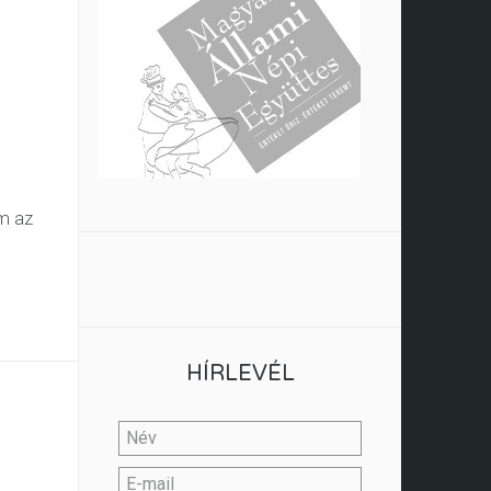
em az
HÍRLEVÉL