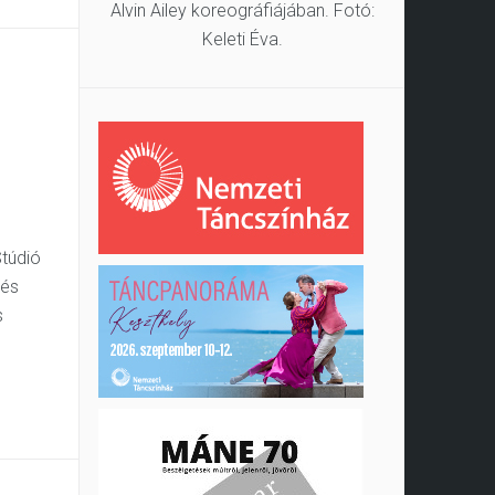
Alvin Ailey koreográfiájában. Fotó:
Keleti Éva.
Stúdió
 és
s