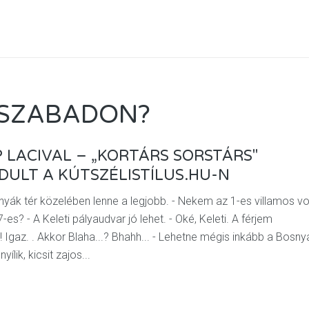
 SZABADON?
 LACIVAL – „KORTÁRS SORSTÁRS"
DULT A KÚTSZÉLISTÍLUS.HU-N
yák tér közelében lenne a legjobb. - Nekem az 1-es villamos vo
-es? - A Keleti pályaudvar jó lehet. - Oké, Keleti. A férjem
Igaz. . Akkor Blaha...? Bhahh... - Lehetne mégis inkább a Bosny
lik, kicsit zajos...