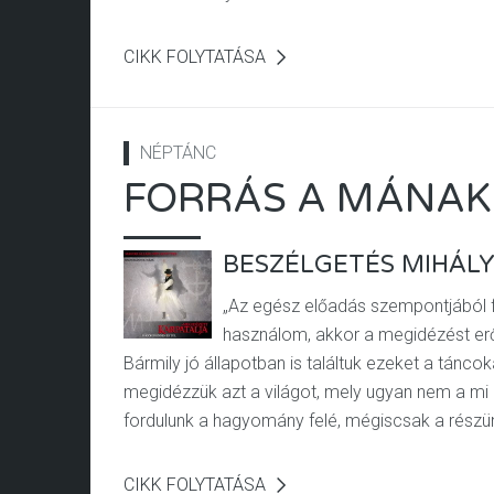
CIKK FOLYTATÁSA
NÉPTÁNC
FORRÁS A MÁNAK
BESZÉLGETÉS MIHÁL
„Az egész előadás szempontjából 
használom, akkor a megidézést erős
Bármily jó állapotban is találtuk ezeket a tánco
megidézzük azt a világot, mely ugyan nem a mi él
fordulunk a hagyomány felé, mégiscsak a részün
CIKK FOLYTATÁSA