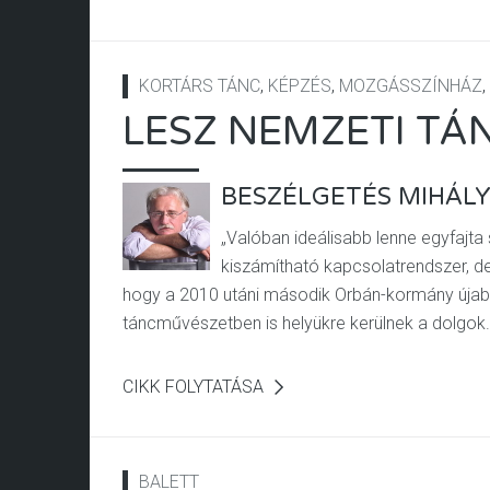
KORTÁRS TÁNC
,
KÉPZÉS
,
MOZGÁSSZÍNHÁZ
,
LESZ NEMZETI T
BESZÉLGETÉS MIHÁLY
„Valóban ideálisabb lenne egyfajta 
kiszámítható kapcsolatrendszer, 
hogy a 2010 utáni második Orbán-kormány újabb
táncművészetben is helyükre kerülnek a dolgok..
CIKK FOLYTATÁSA
BALETT