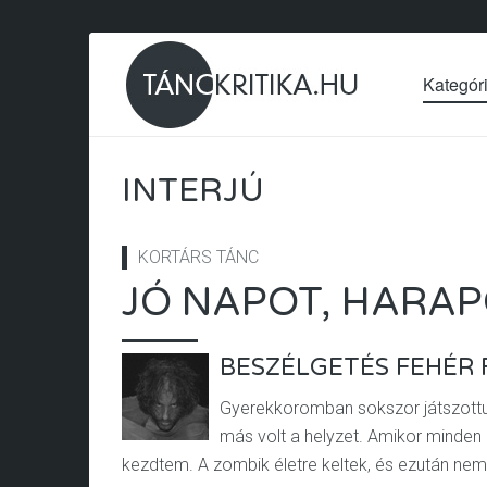
Kategór
INTERJÚ
KORTÁRS TÁNC
JÓ NAPOT, HARAP
BESZÉLGETÉS FEHÉR 
Gyerekkoromban sokszor játszottunk
más volt a helyzet. Amikor minden 
kezdtem. A zombik életre keltek, és ezután ne