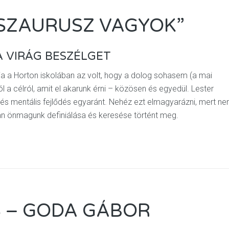
OSZAURUSZ VAGYOK”
 VIRÁG BESZÉLGET
a a Horton iskolában az volt, hogy a dolog sohasem (a mai
l a célról, amit el akarunk érni – közösen és egyedül. Lester
is és mentális fejlődés egyaránt. Nehéz ezt elmagyarázni, mert n
án önmagunk definiálása és keresése történt meg.
S – GODA GÁBOR