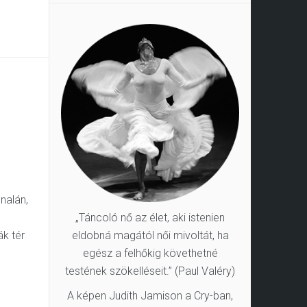
nalán,
„Táncoló nő az élet, aki istenien
ák tér
eldobná magától női mivoltát, ha
egész a felhőkig követhetné
testének szökelléseit.” (Paul Valéry)
A képen Judith Jamison a Cry-ban,