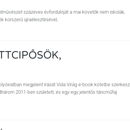
tművészet százéves évfordulóját a mai követők nem iskolák,
k korszerű újraélesztésével,
TTCIPŐSÖK,
lyóiratban megjelent írását Vida Virág e-book kötetbe szerkesz
három 2011-ben született, és egy-egy jelentős táncműfaj