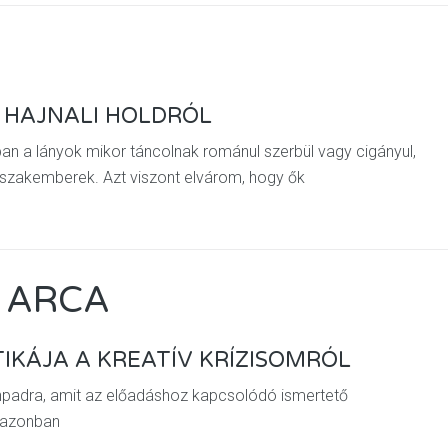
 HAJNALI HOLDRÓL
dban a lányok mikor táncolnak románul szerbül vagy cigányul,
 szakemberek. Azt viszont elvárom, hogy ők
 ARCA
IKÁJA A KREATÍV KRÍZISOMRÓL
ínpadra, amit az előadáshoz kapcsolódó ismertető
n azonban