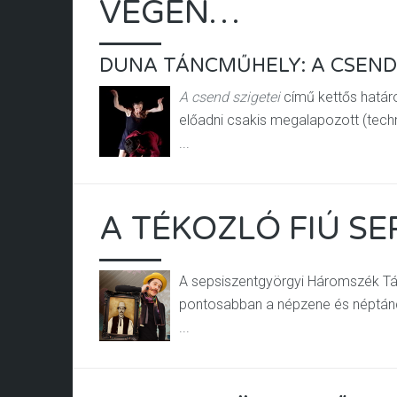
VÉGÉN…
DUNA TÁNCMŰHELY: A CSEND 
A csend szigetei
című kettős határoz
előadni csakis megalapozott (techn
...
A TÉKOZLÓ FIÚ S
A sepsiszentgyörgyi Háromszék Tánc
pontosabban a népzene és néptánc 
...