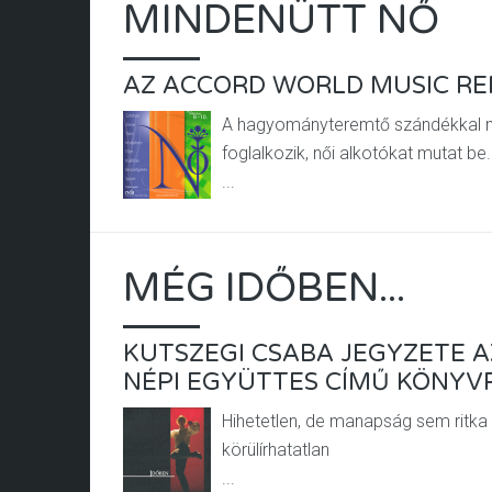
MINDENÜTT NŐ
AZ ACCORD WORLD MUSIC R
A hagyományteremtő szándékkal me
foglalkozik, női alkotókat mutat b
...
MÉG IDŐBEN...
KUTSZEGI CSABA JEGYZETE A
NÉPI EGYÜTTES CÍMŰ KÖNYV
Hihetetlen, de manapság sem ritka
körülírhatatlan
...