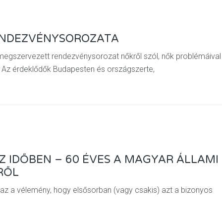
ENDEZVÉNYSOROZATA
gszervezett rendezvénysorozat nőkről szól, nők problémáival
e. Az érdeklődők Budapesten és országszerte,
Z IDŐBEN – 60 ÉVES A MAGYAR ÁLLAMI
RŐL
 az a vélemény, hogy elsősorban (vagy csakis) azt a bizonyos