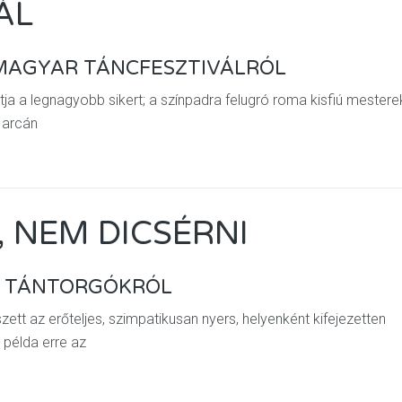
ÁL
. MAGYAR TÁNCFESZTIVÁLRÓL
a a legnagyobb sikert; a színpadra felugró roma kisfiú mestere
 arcán
, NEM DICSÉRNI
 A TÁNTORGÓKRÓL
zett az erőteljes, szimpatikusan nyers, helyenként kifejezetten
b példa erre az