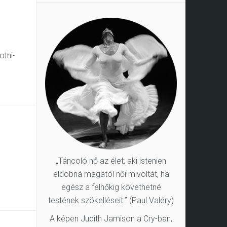
otni-
„Táncoló nő az élet, aki istenien
eldobná magától női mivoltát, ha
egész a felhőkig követhetné
testének szökelléseit.” (Paul Valéry)
A képen Judith Jamison a Cry-ban,