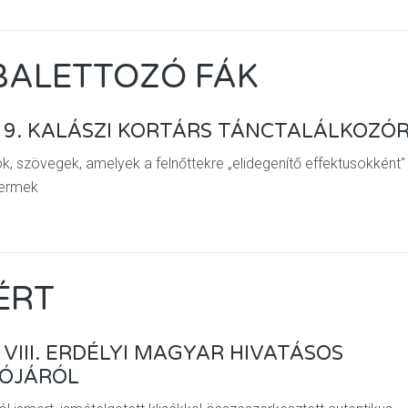
 BALETTOZÓ FÁK
 9. KALÁSZI KORTÁRS TÁNCTALÁLKOZÓ
, szövegek, amelyek a felnőttekre „elidegenítő effektusokként"
gyermek
ÉRT
VIII. ERDÉLYI MAGYAR HIVATÁSOS
ÓJÁRÓL