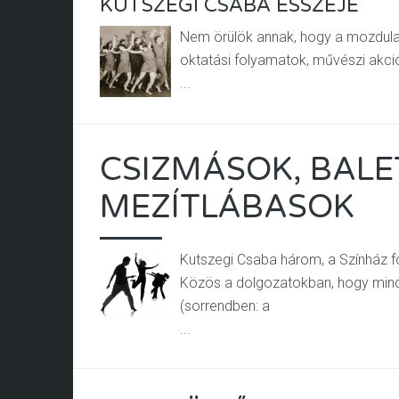
KUTSZEGI CSABA ESSZÉJE
Nem örülök annak, hogy a mozdula
oktatási folyamatok, művészi akció
...
CSIZMÁSOK, BALE
MEZÍTLÁBASOK
Kutszegi Csaba három, a Színház fo
Közös a dolgozatokban, hogy mind
(sorrendben: a
...