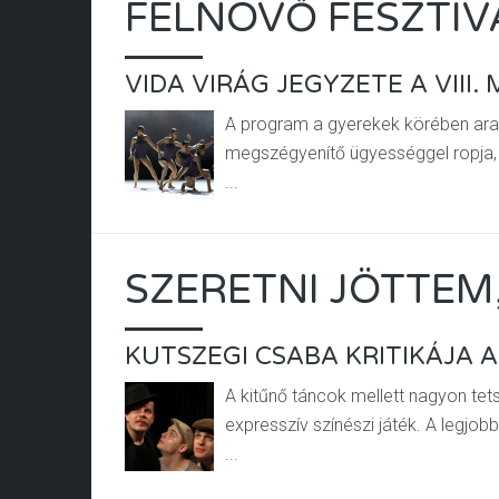
FELNÖVŐ FESZTIV
VIDA VIRÁG JEGYZETE A VIII
A program a gyerekek körében aratj
megszégyenítő ügyességgel ropja,
...
SZERETNI JÖTTEM
KUTSZEGI CSABA KRITIKÁJA
A kitűnő táncok mellett nagyon tets
expresszív színészi játék. A legjob
...