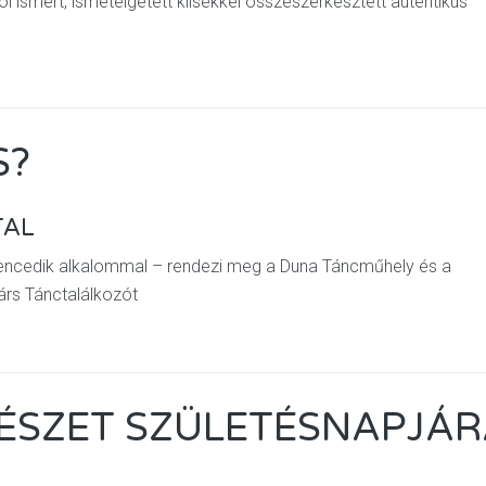
l ismert, ismételgetett klisékkel összeszerkesztett autentikus
S?
TAL
lencedik alkalommal – rendezi meg a Duna Táncműhely és a
árs Tánctalálkozót
SZET SZÜLETÉSNAPJÁR