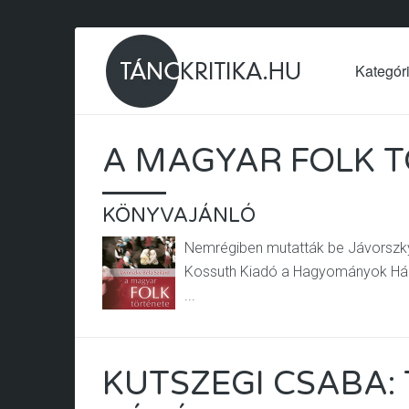
Kategór
A MAGYAR FOLK 
KÖNYVAJÁNLÓ
Nemrégiben mutatták be Jávorszky 
Kossuth Kiadó a Hagyományok Ház
...
KUTSZEGI CSABA: 