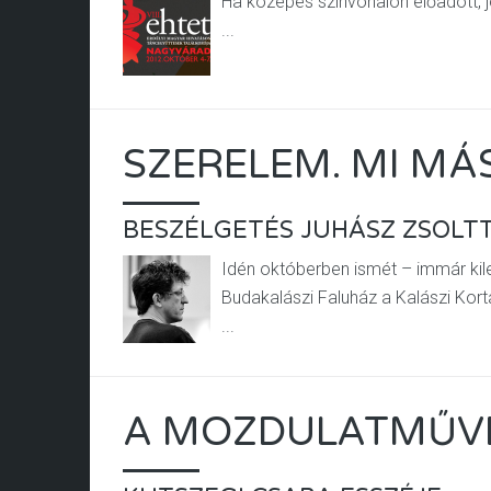
Ha közepes színvonalon előadott, jó
...
SZERELEM. MI MÁ
BESZÉLGETÉS JUHÁSZ ZSOLT
Idén októberben ismét – immár ki
Budakalászi Faluház a Kalászi Kort
...
A MOZDULATMŰVÉ