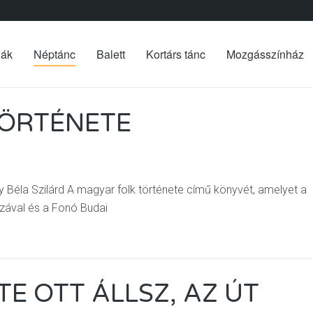
iák
Néptánc
Balett
Kortárs tánc
Mozgásszínház
TÖRTÉNETE
Béla Szilárd A magyar folk története című könyvét, amelyet a
ával és a Fonó Budai
TE OTT ÁLLSZ, AZ ÚT