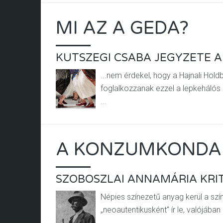
MI AZ A GEDA?
KUTSZEGI CSABA JEGYZETE A
...nem érdekel, hogy a Hajnali Hol
foglalkozzanak ezzel a lepkehálós
...
A KONZUMKONDA
SZOBOSZLAI ANNAMÁRIA KRIT
Népies színezetű anyag kerül a sz
„neoautentikusként" ír le, valójába
...