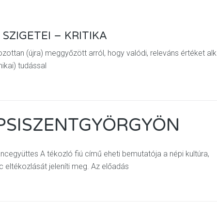
SZIGETEI – KRITIKA
ottan (újra) meggyőzött arról, hogy valódi, releváns értéket alk
ikai) tudással
EPSISZENTGYÖRGYÖN
együttes A tékozló fiú című eheti bemutatója a népi kultúra,
eltékozlását jeleníti meg. Az előadás