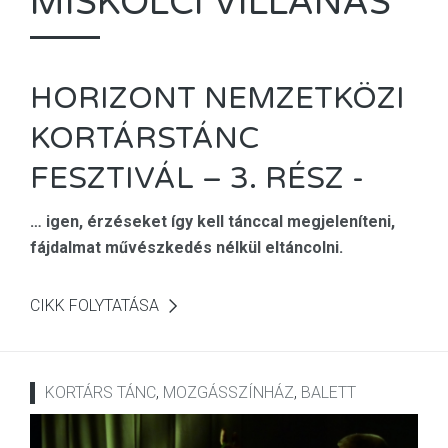
MISKOLCI VILLANÁS
HORIZONT NEMZETKÖZI
KORTÁRSTÁNC
FESZTIVÁL – 3. RÉSZ -
…
igen, érzéseket így kell tánccal megjeleníteni,
fájdalmat művészkedés nélkül eltáncolni.
CIKK FOLYTATÁSA
KORTÁRS TÁNC
,
MOZGÁSSZÍNHÁZ
,
BALETT