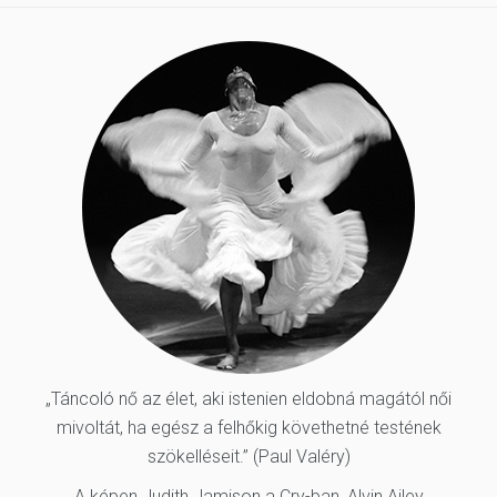
„Táncoló nő az élet, aki istenien eldobná magától női
mivoltát, ha egész a felhőkig követhetné testének
szökelléseit.” (Paul Valéry)
A képen Judith Jamison a Cry-ban, Alvin Ailey